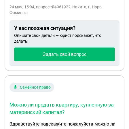
квартире и к региону где она находится я ни имел
24 мая, 15:04
, вопрос №4961922, Никита, г. Наро-
и не имею никакого отношения. Как у меня могла
Фоминск
появиться доля в квартире? С датой регистрации
права в 2018 году. На госуслугах в онлайн
У вас похожая ситуация?
выписке из ЕГРН у меня нет никакой
Опишите свои детали — юрист подскажет, что
собственности. Подскажите пожалуйста что
делать.
делать и куда обращаться
Задать свой вопрос
Семейное право
Можно ли продать квартиру, купленную за
материнский капитал?
Здравствуйте подскажите пожалуйста можно ли