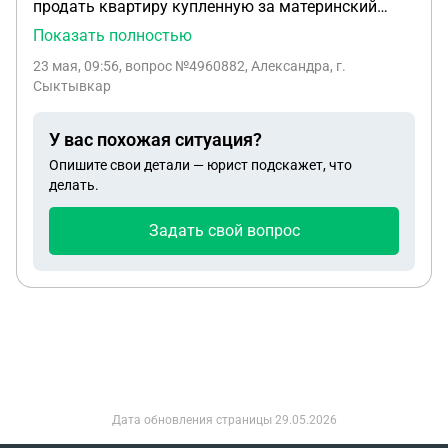
продать квартиру купленную за материнский
капитал? Дело в том что будет покупаться
Показать полностью
квартира большей площади чем квартира
23 мая, 09:56
, вопрос №4960882, Александра, г.
которая куплена за материнский капитал и будут
Сыктывкар
выделяться доли в новой квартире
У вас похожая ситуация?
Опишите свои детали — юрист подскажет, что
делать.
Задать свой вопрос
Дата обновления страницы
29.05.2026