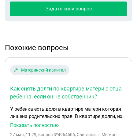
Задать свой вопрос
Похожие вопросы
Материнский капитал
Как снять долги по квартире матери с отца
ребенка, если он не собственник?
У ребенка есть доля в квартире матери которая
лишена родительских прав. В квартире долги, их
вешают на отца ребенка, который в браке не
Показать полностью
состоял, в квартире не проживал и не приобретал
27 мая, 11:29
, вопрос №4964506, Светлана, г. Мегион