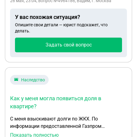
26 мая, 23:04
, вопрос №4964186, Вадим, г. Москва
У вас похожая ситуация?
Опишите свои детали — юрист подскажет, что
делать.
Задать свой вопрос
Наследство
Как у меня могла появиться доля в
квартире?
С меня взыскивают долги по ЖКХ. По
информации предоставленной Газпром
Энергосбыт у меня есть доля в квартире. К этой
Показать полностью