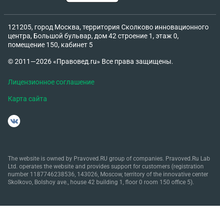
121205, город Москва, территория Сколково инновационного
центра, Большой бульвар, дом 42 строение 1, этаж 0,
помещение 150, кабинет 5
© 2011—2026 «Правовед.ru» Все права защищены.
Лицензионное соглашение
Карта сайта
The website is owned by Pravoved.RU group of companies. Pravoved.Ru Lab
Ltd. operates the website and provides support for customers (registration
number 1187746238536, 143026, Moscow, territory of the innovative center
Skolkovo, Bolshoy ave., house 42 building 1, floor 0 room 150 office 5).