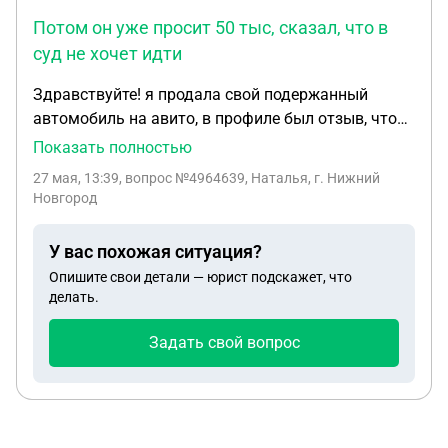
Потом он уже просит 50 тыс, сказал, что в
суд не хочет идти
Здравствуйте! я продала свой подержанный
автомобиль на авито, в профиле был отзыв, что
есть проблемы с двигателем, который оставил
Показать полностью
предыдущий потенциальный покупатель. Приехал
27 мая, 13:39
, вопрос №4964639, Наталья, г. Нижний
другой покупатель (перекуп),двигателем он не
Новгород
интересовался особо, посмотрел кузов,
прокатился, мы заключили договор купли-
У вас похожая ситуация?
продажи, сделали скидку, он уехал. Потом звонит
Опишите свои детали — юрист подскажет, что
в этот же вечер, говорит, что машина задымила
делать.
(они ехали 250 км), сказал, что завтра поедет на
диагностику. Потом звонит на следующий день и
Задать свой вопрос
говорит, чтобы мы перевели ему 90 тыс на
ремонт. Мы отказались переводить деньги. Он
сказал, что будет судиться, я ответила, что
согласна на суд. Потом он уже просит 50 тыс,