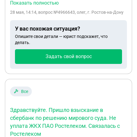
времени нарушения написано придет заказным
Показать полностью
письмом постановление от 21 мая. Как мне
28 мая, 14:14
, вопрос №4966643, олег, г. Ростов-на-Дону
обжаловать. Без фото, месте и времени не могу
построить защиту. Ждать заказного письма и
У вас похожая ситуация?
тогда писать во все инстанции. Или уже писать
Опишите свои детали — юрист подскажет, что
чтобы не пропустить сроки давностиссылаясь на
делать.
отсутствие доказательств, а потом по ходу, если
появятся переиграт. Заранее спасибо, с
Задать свой вопрос
уважением к вам!
Все
Здравствуйте. Пришло взыскание в
сбербанк по решению мирового суда. Не
уплата ЖКХ ПАО Ростелеком. Связалась с
Ростелеком