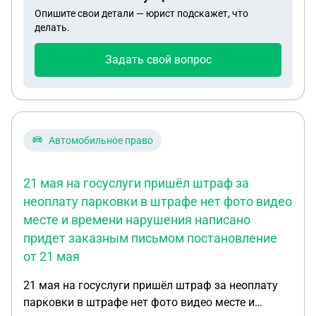
тогда писать во все инстанции. Или уже писать
Опишите свои детали — юрист подскажет, что
чтобы не пропустить сроки давностиссылаясь на
делать.
отсутствие доказательств, а потом по ходу, если
появятся переиграт. Заранее спасибо, с
Задать свой вопрос
уважением к вам!
Автомобильное право
21 мая на госуслуги пришёл штраф за
неоплату парковки в штрафе нет фото видео
месте и времени нарушения написано
придет заказным письмом постановление
от 21 мая
21 мая на госуслуги пришёл штраф за неоплату
парковки в штрафе нет фото видео месте и