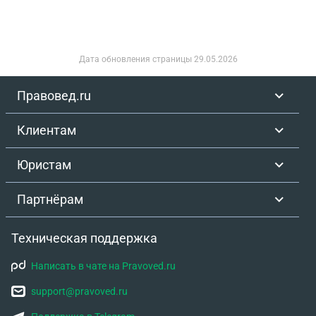
сказал, что в суд не хочет идти. Сейчас он
написал письмо по почте. Там наверно претензия.
Что сейчас делать?
Дата обновления страницы
29.05.2026
Правовед.ru
Клиентам
Юристам
Партнёрам
Техническая поддержка
Написать в чате на Pravoved.ru
support@pravoved.ru