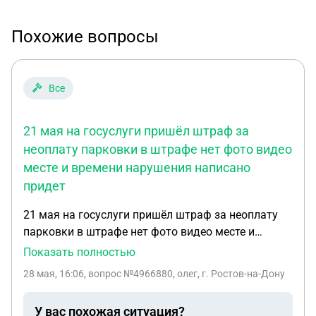
Похожие вопросы
Все
21 мая на госуслуги пришёл штраф за
неоплату парковки в штрафе нет фото видео
месте и времени нарушения написано
придет
21 мая на госуслуги пришёл штраф за неоплату
парковки в штрафе нет фото видео месте и
времени нарушения написано придет заказным
Показать полностью
письмом постановление от 21 мая. Как мне
28 мая, 16:06
, вопрос №4966880, олег, г. Ростов-на-Дону
обжаловать. Без фото, месте и времени не могу
построить защиту. Ждать заказного письма и
У вас похожая ситуация?