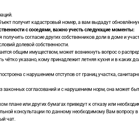
заций.
бъект получит кадастровый номер, а вам выдадут обновлённую
бственности с соседями, важно учесть следующие моменты:
 получить согласие других собственников доли в доме и участ
условий долевой собственности.
итается общим имуществом, может возникнуть вопрос о распр
 чётко указано, кому принадлежит летняя кухня и в каких до
построена с нарушением отступов от границ участка, санитарн
ез законных согласований и с нарушением норм, она может бы
ом плане или других бумагах приведут к отказу или необход
ьной консультации по данному необходимому Вам вопросу в о
ый чат.