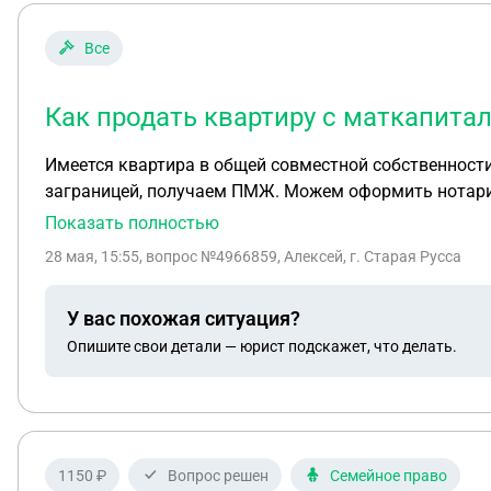
Все
Как продать квартиру с маткапита
Имеется квартира в общей совместной собственности. Квар
заграницей, получаем ПМЖ. Можем оформить нотариально договор о долгосрочной аренд
разрешение опеки продавать квартиру? От меня согла
Показать полностью
28 мая, 15:55
, вопрос №4966859, Алексей, г. Старая Русса
У вас похожая ситуация?
Опишите свои детали — юрист подскажет, что делать.
1150 ₽
Вопрос решен
Семейное право