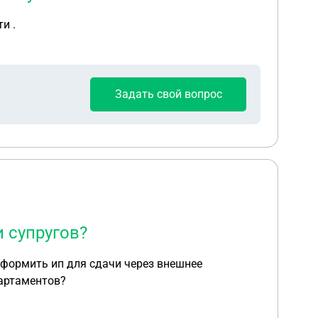
и .
Задать свой вопрос
 супругов?
оформить ип для сдачи через внешнее
партаментов?