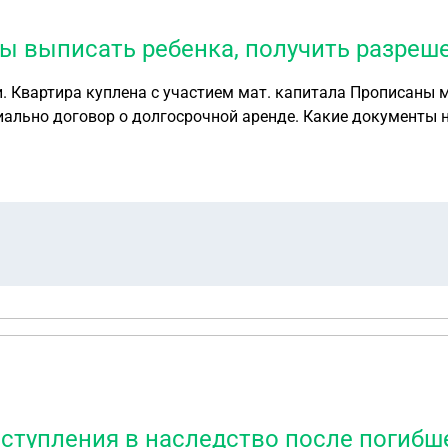
 выписать ребенка, получить разреше
тием мат. капитала Прописаны моя жена и сын 6 лет. Сами находимся
е. Какие документы нужны жене чтобы выписать ребенка, получить
разрешение опеки продавать квартиру? От меня согласия какие-то? Она сможет приехать для о
ступления в наследство после погибш