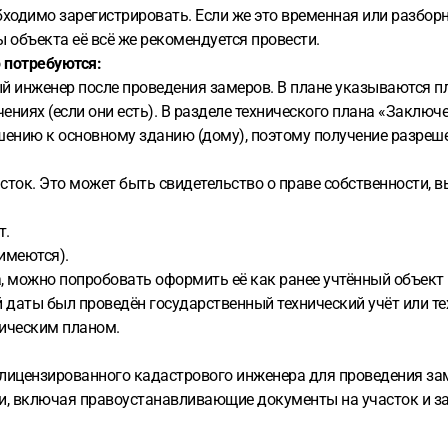
бходимо зарегистрировать. Если же это временная или разборн
 объекта её всё же рекомендуется провести.
 потребуются:
ый инженер после проведения замеров. В плане указываются п
ениях (если они есть). В разделе технического плана «Заклю
шению к основному зданию (дому), поэтому получение разреше
ок. Это может быть свидетельство о праве собственности, вы
т.
 имеются).
а, можно попробовать оформить её как ранее учтённый объект 
ой даты был проведён государственный технический учёт или 
ническим планом.
е лицензированного кадастрового инженера для проведения за
ги, включая правоустанавливающие документы на участок и за