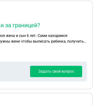
и за границей?
 6 лет. Сами находимся
умаг, я — нет.
Задать свой вопрос