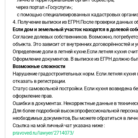
через портал «Госуслуги»;
с помощью специализированных кадастровых органи
4. Получение выписки из ЕГРН.После проверки данных о
Если дом и земельный участок находятся в долевой со
Согласие долевых собственников. Возможно, потребуется
объекта. Это зависит от внутренних договорённостей и 
Определение доли в летней кухне.Если летняя кухня сч
Оформление документов. В выписке из ЕГРН должно быть
Возможные сложности
Нарушение градостроительных норм. Если летняя кухня 
отказать в регистрации.
Статус самовольной постройки. Если кухня возведена б
оформление прав.
Ошибки в документах. Некорректные данные в техническ
Для более подробной высокопрофессиональной персонал
необходимых документов, Вы можете обратиться в личн
Ссылка на мой личный чат указана ниже :
pravoved.ru/lawyer/2714073/