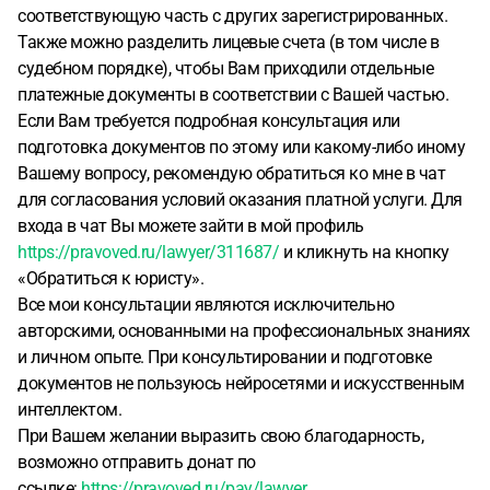
несовершеннолетняя дочь ей 17 лет. С меня деньги не
соответствующую часть с других зарегистрированных.
списывают, я думаю, скорей всего, из-за того, что на
Также можно разделить лицевые счета (в том числе в
момент суда я был несовершеннолетний. Сейчас мне 25
судебном порядке), чтобы Вам приходили отдельные
лет. На данный момент долг за квартиру — 2 миллиона,
платежные документы в соответствии с Вашей частью.
по словам сестры матери. Она что-то там платила, как
Если Вам требуется подробная консультация или
она говорит, и просит тоже платить. Никаких документов
подготовка документов по этому или какому-либо иному
и номеров у меня нет есть только выписка из домовой
Вашему вопросу, рекомендую обратиться ко мне в чат
книги. Платежки как-то я видел с долгом на 1,5 миллиона
для согласования условий оказания платной услуги. Для
на имя одной из этих сестер(не той, которая сейчас там
входа в чат Вы можете зайти в мой профиль
прописана с дочкой).
Хочу разобраться с этим делом, и
https://pravoved.ru/lawyer/311687/
и кликнуть на кнопку
понять, какие шаги в первую очередь предпринимать
«Обратиться к юристу».
дальше, но даже не знаю с чего нужно начинать. Есть ли
Все мои консультации являются исключительно
на мне на данный момент обязательства по этому долгу
авторскими, основанными на профессиональных знаниях
(тк уведомления о платежах не приходят лично мне), как
и личном опыте. При консультировании и подготовке
разграничить этот долг между теми, кто там прописан и
документов не пользуюсь нейросетями и искусственным
был прописан на момент долга, и что предпринять, чтобы
интеллектом.
в дальнейшем приватизировать эту квартиру и оставить
При Вашем желании выразить свою благодарность,
за собой. Надеюсь, вы хоть что-то поняли в моем
возможно отправить донат по
рассказе и очень надеюсь на консультацию .
Хорошего
ссылке:
https://pravoved.ru/pay/lawyer...