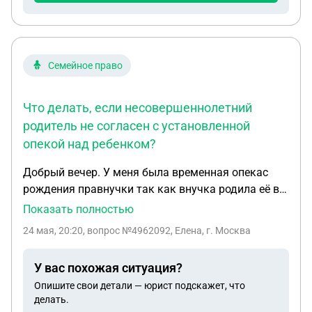
процедуры опросить ребенка. Хочу в суд
обратится, определить место жительства сына со
мной. Стоит ли ? Или ждать пока ему исполнится
10 лет?
Семейное право
Что делать, если несовершеннолетний
родитель не согласен с установленной
опекой над ребенком?
Добрый вечер. У меня была временная опекас
рождения правнучки так как внучка родила её в
15 лет. Потом я оформила постоянную опеку.
Показать полностью
Сейчас внучке исполнилось 16 лет и она говорит
24 мая, 20:20
, вопрос №4962092, Елена, г. Москва
что на постоянную опеку она разрешение не
давала. Как быть в этой ситуации?
У вас похожая ситуация?
Опишите свои детали — юрист подскажет, что
делать.