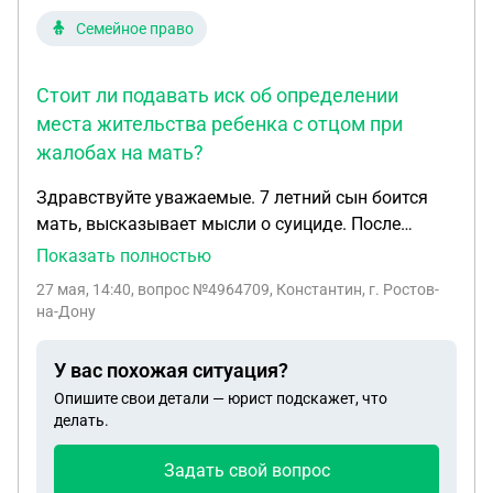
Семейное право
Стоит ли подавать иск об определении
места жительства ребенка с отцом при
жалобах на мать?
Здравствуйте уважаемые. 7 летний сын боится
мать, высказывает мысли о суициде. После
развода, его проживание суд определил с
Показать полностью
матерью, назначил встречи со мной, отцом, в
27 мая, 14:40
, вопрос №4964709, Константин, г. Ростов-
общей сумме сутки в неделю. Так как он не хочет
на-Дону
к матери, жалуется на унижения и жестокое
обращение, я вынужден забирать его на 3-4 суток
У вас похожая ситуация?
в неделю. Вижу какие страдания испытывает мой
Опишите свои детали — юрист подскажет, что
сын но ничего не могу сделать, обращался куда
делать.
только можно. Имею много аудио-видео
материалов, переписку в менеджерах, ни опека ни
Задать свой вопрос
суд ни полиция даже не принимают. Нет даже