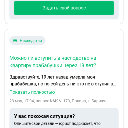
Задать свой вопрос
Наследство
Можно ли вступить в наследство на
квартиру прабабушки через 19 лет?
Здравствуйте, 19 лет назад умерла моя
прабабушка, но по сей день ни кто не в ступил в
наследство, прямой наследник моя бабушка, но
Показать полностью
она не вступила. С самого рождения я со своей
23 мая, 17:04
, вопрос №4961173, Полина, г. Барнаул
семьей (мама,папа, сестра и я) жили там,
прабабушка хотела переписать квартиру маме но
У вас похожая ситуация?
не успела… Мамы и папы не давно не стало, и вот
Опишите свои детали — юрист подскажет, что
вопрос, можем ли мы с сестрой претендовать на