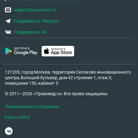
против тоже. Что я могу как истец сделать сама?
Только дождаться супруга и снова расписаться?
support@pravoved.ru
Ведь если разведут, я для него чужой человек,
Поддержка в Telegram
никаких дагных по нахождению, по
самочувствию не дадут...
Поддержка в VK
121205, город Москва, территория Сколково инновационного
центра, Большой бульвар, дом 42 строение 1, этаж 0,
помещение 150, кабинет 5
© 2011—2026 «Правовед.ru» Все права защищены.
Лицензионное соглашение
Карта сайта