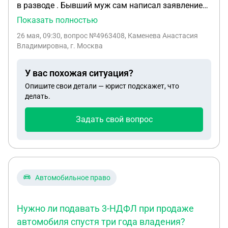
в разводе . Бывший муж сам написал заявление
на работе о вычете 33 % на двоих детей! Сейчас
Показать полностью
устроился на вторую но мне не говорит я узнала
26 мая, 09:30
, вопрос №4963408, Каменева Анастасия
случайно ! Получается он скрывает доходы! При
Владимировна, г. Москва
этом еще имеет работу по договору третью
получается! Давки деньги в долг, представляет
У вас похожая ситуация?
интересы в суде физ лиц и ему за это платят!!!!!
Опишите свои детали — юрист подскажет, что
Как мне взыскать сумму алиментов на двоих
делать.
детей по закону!!!!!!!
Задать свой вопрос
Автомобильное право
Нужно ли подавать 3-НДФЛ при продаже
автомобиля спустя три года владения?