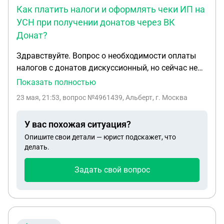
Как платить налоги и оформлять чеки ИП на
УСН при получении донатов через ВК
Донат?
Здравствуйте. Вопрос о необходимости оплаты
налогов с донатов дискуссионный, но сейчас не
об этом. Я подаю отчетность и оплачиваю по ним
Показать полностью
налоги пока на режиме ФЛ на НПД. Скоро будет
23 мая, 21:53
, вопрос №4961439, Альберт, г. Москва
превышение лимита и надо будет оформлять ИП
на УСН. Вопрос, какой механизм и порядок
У вас похожая ситуация?
подачи отчетности и оплаты налогов у ИП на
Опишите свои детали — юрист подскажет, что
УСН? Ситуация сейчас. Донатеры делают мне
делать.
пожертвования через систему ВК Донат (VK
Donut). На следующий день после перечисления
Задать свой вопрос
донатерами система ВК Донат перечисляет мне
на карту общую сумму донатов за вычетом
комиссии 10%. Какой будет механизм работы
когда я стану ИП? Нужно ли приобретать кассу?
Если да то какую? И получается надо будет