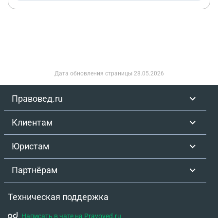
что ответчику даётся 10 дней на апеляцию, это он
посчитал примерно до 30.04. Потом ещё почти
месяц ждать и развод будет утверждён. Также я
подписала заявление о решении заочно без
присутствия. Ответчик 20го с его слов уезжает в
командировку на пару месяцев. А на самом деле
Дата обновления страницы
28.05.2026
21 апреля подписал контракт с Министерством
обороны и на сво Заочное решение о расторжении
Правовед.ru
брака на госуслуги пришло на 7й день после суда,
22.04. Живем на съёмном жилье я и отец мужа,
Клиентам
съем 2х квртир и долги в 2.500.000 у мужа.
Подала апелляцию, что передумала разводиться.
Юристам
Мне ответили отказом. Ответчик только может
повлиять на суд об отмене развода. Так ли это?
Партнёрам
Примерно 4 дня осталось, чтоб ответчик смог
отправить заявление. Все это время он на
Техническая поддержка
учениях, командира нет говорит. Телефоны под
запретом, звонит с чужого. Сам разводиться
Написать в чате на Pravoved.ru