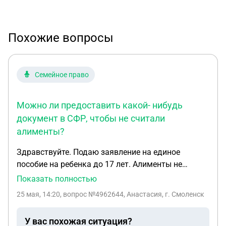
Похожие вопросы
Семейное право
Можно ли предоставить какой- нибудь
документ в СФР, чтобы не считали
алименты?
Здравствуйте. Подаю заявление на единое
пособие на ребенка до 17 лет. Алименты не
получаю, исполнительный лист есть на руках, но
Показать полностью
приставам не передан. СФР считает все равно
25 мая, 14:20
, вопрос №4962644, Анастасия, г. Смоленск
алименты . Можно ли предоставить какой-
нибудь документ в СФР, чтобы не считали
У вас похожая ситуация?
алименты? Или нужно передать исполнительный