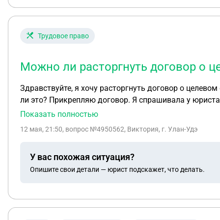
Трудовое право
Можно ли расторгнуть договор о ц
Здравствуйте, я хочу расторгнуть договор о целево
ли это? Прикрепляю договор. Я спрашивала у юриста
полную стоимость обучения и меры поддержки от ор
Показать полностью
12 мая, 21:50
, вопрос №4950562, Виктория, г. Улан-Удэ
У вас похожая ситуация?
Опишите свои детали — юрист подскажет, что делать.