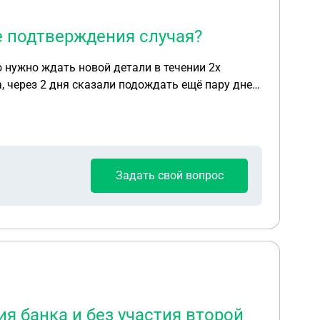
е подтверждения случая?
 нужно ждать новой детали в течении 2х
, через 2 дня сказали подождать ещё пару дней,
риехав мне отказали в подменным автомобиле,
ь за деталь и забрать автомобиль
Задать свой вопрос
я банка и без участия второй