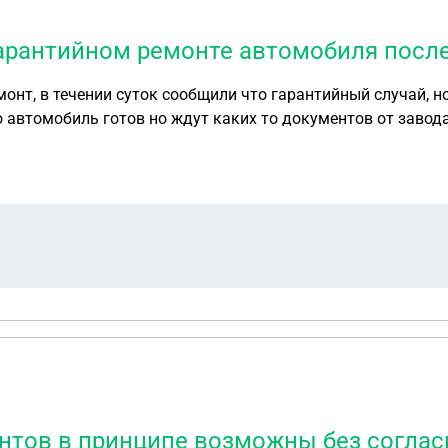
 гарантийном ремонте автомобиля посл
нт, в течении суток сообщили что гарантийный случай, но
о автомобиль готов но ждут каких то документов от завода
автомобилем потому что у них вышел спор по гарантии, п
о документально это не подтвердили, предложили заплатит
антов в принципе возможны без согласи