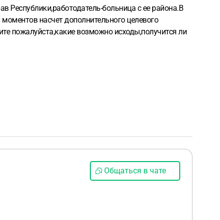
ав Республики,работодатель-больница с ее района.В
у моментов насчет дополнительного целевого
ажите пожалуйста,какие возможно исходы,получится ли
Общаться в чате