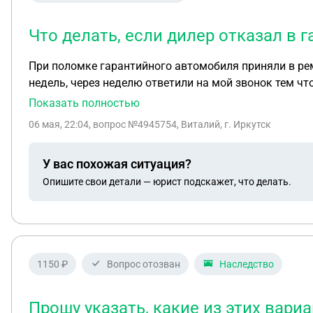
Что делать, если дилер отказал в
При поломке гарантийного автомобиля приняли в ремо
недель, через неделю ответили на мой звонок тем чт
ещё через 2 дня предложили приехать за подменным 
Показать полностью
а также сообщили что случай не гарантийный, как т
06 мая, 22:04
, вопрос №4945754, Виталий, г. Иркутск
У вас похожая ситуация?
Опишите свои детали — юрист подскажет, что делать.
1150 ₽
Вопрос отозван
Наследство
Прошу указать, какие из этих вари