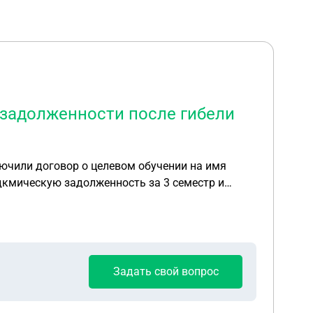
 задолженности после гибели
адкмическую задолженность за 3 семестр и
ьку есть ещё несовершеннолетний ребёнок.
Задать свой вопрос