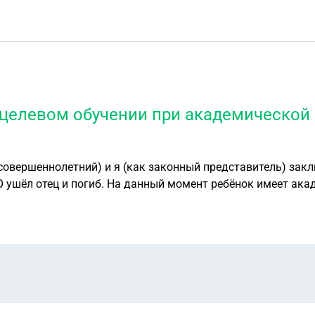
 целевом обучении при академической
 (как законный представитель) заключили договор о целевом обучении на имя
ВО ушёл отец и погиб. На данный момент ребёнок имеет ак
ам ежемесячно придётся платить 50-60 тысяч
не смогу выплачивать самостоятельно такую сумму, поскол