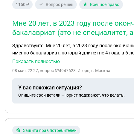
1150 ₽
Вопрос решен
Военное право
Мне 20 лет, в 2023 году после ок
бакалавриат (это не специалитет, а
Здравствуйте! Мне 20 лет, в 2023 году после оконча
именно бакалавриат, который длится не 4 года, а 6 л
четвертом семестре (в этом году, в марте) перевелся
Показать полностью
тот же семестр в другой аккредитованный московский 
08 мая, 22:27
, вопрос №4947623, Игорь, г. Москва
увеличился. Сейчас мне пришло письмо из реестра воинского учёта с припиской "Изменены сведения в Реестре воинского учёта". Там указано, что ни отсрочки,
ни права на ее получение нет (см. скриншот). Я звон
У вас похожая ситуация?
должно сохраняться. Так же они сообщили, что сегод
Опишите свои детали — юрист подскажет, что делать.
пополняется данными. Посоветовали при получении повестки (есл
делать в такой ситуации. Право на острочку у меня д
аккредитацию, процедура перевода зафиксирована до
Защита прав потребителей