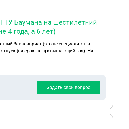
 МГТУ Баумана на шестилетний
 4 года, а 6 лет)
тний бакалавриат (это не специалитет, а
 отпуск (на срок, не превышающий год). На
связи с переводом, справка согласие и т.д.) на
года. Получается, что срок обучения не
общили, что по закону право на отсрочку у меня
ования для отсрочки, сказали, что реестр
Задать свой вопрос
, пожалуйста, что
ровень образования не менялся, оба вуза имеют
тре.