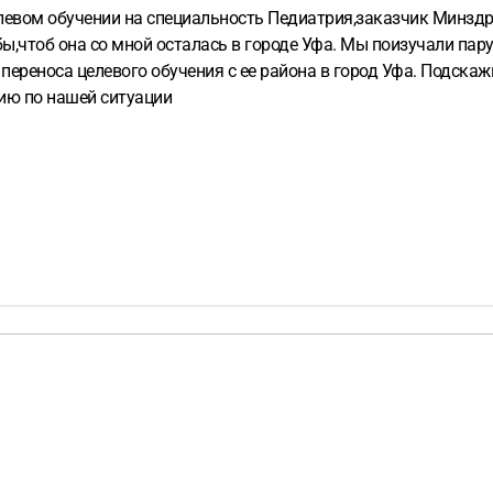
елевом обучении на специальность Педиатрия,заказчик Минздр
ы,чтоб она со мной осталась в городе Уфа. Мы поизучали пар
е переноса целевого обучения с ее района в город Уфа. Подск
цию по нашей ситуации