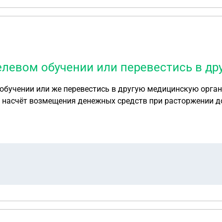
елевом обучении или перевестись в др
м обучении или же перевестись в другую медицинскую орг
 насчёт возмещения денежных средств при расторжении до
ганизации.