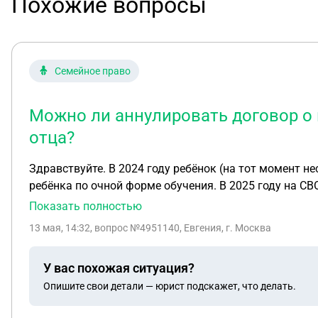
Похожие вопросы
Семейное право
Можно ли аннулировать договор о
отца?
Здравствуйте. В 2024 году ребёнок (на тот момент несовершеннолетний) и я
ребёнка по очной форме обучения. В 2025 году на С
подлежит отчислению. В договоре прописано, что он обязан компенсировать затраты на него в течение года. Это достаточно большая сумма и не подъемная
Показать полностью
для нашей семьи. Возможно ли, что ребёнку аннулируют данный договор в связи с гибелью отца? Или хотя бы продлить срок выплаты до 2х лет? Что грозит
13 мая, 14:32
, вопрос №4951140, Евгения, г. Москва
ребёнку, если он будет платить, но в течение года не успеет закрыть долг? Сейчас пошёл работать, по расчёт
рублей в течении года, но ему еще светит армия. Я 
У вас похожая ситуация?
Опишите свои детали — юрист подскажет, что делать.