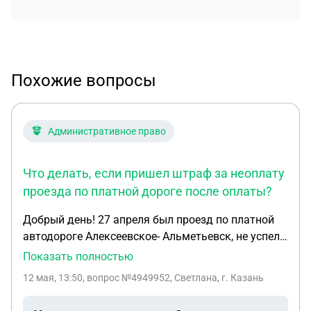
Похожие вопросы
Административное право
Что делать, если пришел штраф за неоплату
проезда по платной дороге после оплаты?
Добрый день! 27 апреля был проезд по платной
автодороге Алексеевское- Альметьевск, не успели
оплатить в течении 5 дней, пришел штраф на гос.
Показать полностью
услуги, оплатили. Вопрос в том, вернется ли
12 мая, 13:50
, вопрос №4949952, Светлана, г. Казань
сумма или можно ли подать на апелляцию
данную сумму?