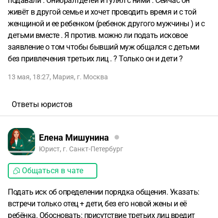
подавали . Онибралтдетей и гулял с ними . Сейчас он
живёт в другой семье и хочет проводить время и с той
женщиной и ее ребенком (ребенок другого мужчины ) и с
детьми вместе . Я против. можно ли подать исковое
заявление о том чтобы бывший муж общался с детьми
без привлечения третьих лиц . ? Только он и дети ?
13 мая, 18:27
,
Мария
,
г. Москва
Ответы юристов
Елена Мишунина
Юрист, г. Санкт-Петербург
Общаться в чате
Подать иск об определении порядка общения. Указать:
встречи только отец + дети, без его новой жены и её
ребёнка. Обосновать: присутствие третьих лиц вредит