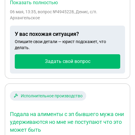
должен был отдать 01.06.2020г. Позже мы
Показать полностью
договорились устно, что он будет выплачивать
06 мая, 13:35
, вопрос №4945228, Денис, с/п.
3процента в месяц, т. е. 36процетов годовых. В
Архангельское
декабре 2025г,он перестал платить проценты, он
их всегда скидывал на карту. Он от долга не
У вас похожая ситуация?
отказывается, мотивирует что пока нет денег.
Опишите свои детали — юрист подскажет, что
Можно ли подать в суд и как то восстановить
делать.
срок исковой давности?
Задать свой вопрос
Исполнительное производство
Подала на алименты с зп бывшего мужа они
удерживаются но мне не поступают что это
может быть