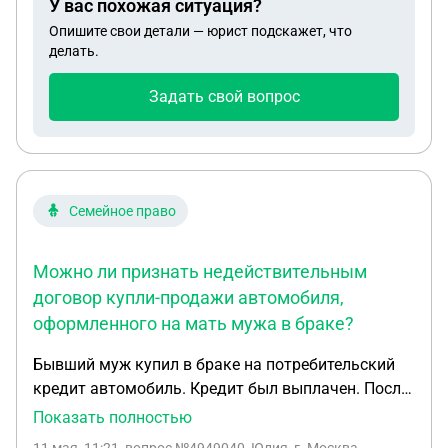
У вас похожая ситуация?
Опишите свои детали — юрист подскажет, что
делать.
Задать свой вопрос
Семейное право
Можно ли признать недействительным
договор купли-продажи автомобиля,
оформленного на мать мужа в браке?
Бывший муж купил в браке на потребительский
кредит автомобиль. Кредит был выплачен. После
развода я узнала, что автомобиль он изначально
Показать полностью
оформил на свою маму. Могу я подать исковое