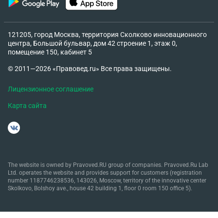
121205, город Москва, территория Сколково инновационного
центра, Большой бульвар, дом 42 строение 1, этаж 0,
помещение 150, кабинет 5
© 2011—2026 «Правовед.ru» Все права защищены.
Лицензионное соглашение
Карта сайта
The website is owned by Pravoved.RU group of companies. Pravoved.Ru Lab
Ltd. operates the website and provides support for customers (registration
number 1187746238536, 143026, Moscow, territory of the innovative center
Skolkovo, Bolshoy ave., house 42 building 1, floor 0 room 150 office 5).