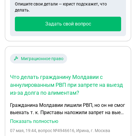
Опишите свои детали — юрист подскажет, что
делать.
Задать свой вопрос
Миграционное право
Что делать гражданину Молдавии с
аннулированным РВП при запрете на выезд
из-за долга по алиментам?
Гражданина Молдавии лишили РВП, но он не смог
выехать т. к. Приставы наложили запрет на выезд
в связи с тем что имеется задолженность по
Показать полностью
алиментам на двоих несовершеннолетних детей
07 мая, 19:44
, вопрос №4946616, Ирина, г. Москва
проживающих на территории РФ и явлчющимися