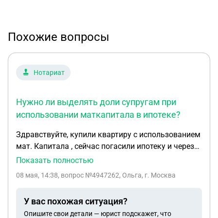
Похожие вопросы
Нотариат
Нужно ли выделять доли супругам при
использовании маткапитала в ипотеке?
Здравствуйте, купили квартиру с использованием
мат. Капитала , сейчас погасили ипотеку и через
мфц сделали соглашение на выделение долей
Показать полностью
детям , сейчас возникает вопрос супругам нужно
08 мая, 14:38
, вопрос №4947262, Ольга, г. Москва
было тоже выделять доли или достаточно только
детям ? Далее планируется продажа данной
У вас похожая ситуация?
квартиры через нотариуса .
Опишите свои детали — юрист подскажет, что