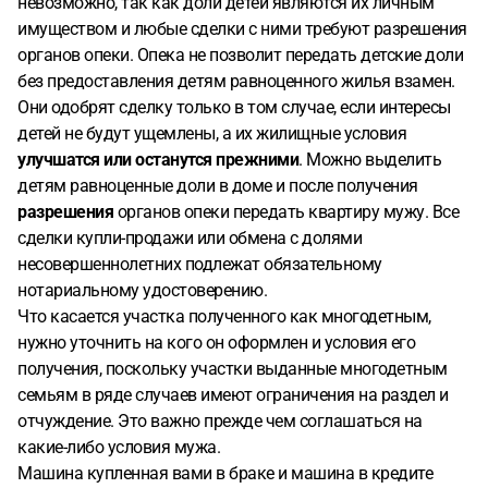
невозможно, так как доли детей являются их личным
доме детям и так же просто отдать ему квартиру?
имуществом и любые сделки с ними требуют разрешения
Отсудить все себе и детям я думаю врятли возможно,
органов опеки. Опека не позволит передать детские доли
хотелось бы сохранить максимум своим детям.
без предоставления детям равноценного жилья взамен.
Подскажите пожалуйста как правильно поступить в
Они одобрят сделку только в том случае, если интересы
такой ситуации? И поможет ли нотариальное соглашение
детей не будут ущемлены, а их жилищные условия
и как быть с долями детей? Спасибо
улучшатся или останутся прежними
. Можно выделить
детям равноценные доли в доме и после получения
разрешения
органов опеки передать квартиру мужу. Все
сделки купли-продажи или обмена с долями
несовершеннолетних подлежат обязательному
нотариальному удостоверению.
Что касается участка полученного как многодетным,
нужно уточнить на кого он оформлен и условия его
получения, поскольку участки выданные многодетным
семьям в ряде случаев имеют ограничения на раздел и
отчуждение. Это важно прежде чем соглашаться на
какие-либо условия мужа.
Машина купленная вами в браке и машина в кредите