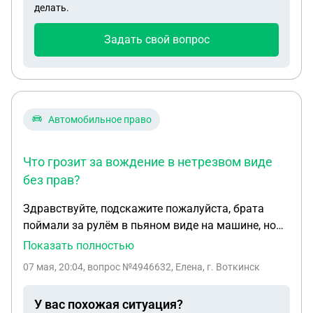
делать.
Задать свой вопрос
Автомобильное право
Что грозит за вождение в нетрезвом виде
без прав?
Здравствуйте, подскажите пожалуйста, брата
поймали за рулём в пьяном виде на машине, но
машина по наследству его, а прав у него нет.
Показать полностью
Лишили прав в 2000 году он их так и не
07 мая, 20:04
, вопрос №4946632, Елена, г. Воткинск
получал.Что ему грозит, какое наказание и
поможет ли адвокат?
У вас похожая ситуация?