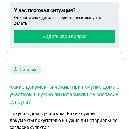
гражданами РФ. Как быть, и можно ли вернуть
У вас похожая ситуация?
РВП и получить гражданство РФ, чтоб работать и
Опишите свои детали — юрист подскажет, что
оплачивать алименты?
делать.
Задать свой вопрос
Нотариат
Какие документы нужны при покупке дома с
участком и нужно ли нотариальное согласие
супруга?
Покупаю дом с участком. Какие нужны
документы покупателю и нужно ли нотариальное
согласие супруга?