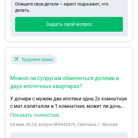
Опишите свои детали — юрист подскажет, что
платили, с 18 долги и на меня идут. Я готова
делать.
заплатить долг свой, перед отказом, чтобы я
была чиста. Прошу помочь пожалуйста!
Задать свой вопрос
Трудовое право
Можно ли супругам обменяться долями в
двух ипотечных квартирах?
У дочери с мужем две ипотеки одна 2х комнатная
с мат.капиталом и 1 комнатная, может ли дочь
отказаться от однокомнатной квартиры в пользу
Показать полностью
мужа, а муж от 2х комнатной в пользу жены. И
04 мая, 06:29
, вопрос №4942876, Светлана, г. Москва
куда надо обращаться?