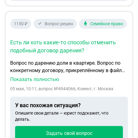
1150 ₽
Вопрос решен
Семейное право
Есть ли хоть какие-то способы отменить
подобный договор дарения?
Вопрос по дарению доли в квартире. Вопрос по
конкретному договору, прикреплённому в файлы,
общие ответы не интересуют! Моя мама
Показать полностью
оформила вот такую вот дарственную на 1/3
05 мая, 10:11
, вопрос №4944066, Клиент, г. Москва
доли от своей квартиры своему бывшему мужу.
Дарение было произведено В БРАКЕ. В квартире
У вас похожая ситуация?
прописаны она, её совершеннолетний сын,
Опишите свои детали — юрист подскажет, что
бывший муж и её пожилая мама. Вопросы по
делать.
данному документу: 1. Может ли её бывший муж,
которому подарили 1/3 квартиры без согласия
Задать свой вопрос
продать кому-то свою долю или сдать её в