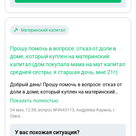
аренду? И что ждёт мою маму в этом случае? 2.
Может ли моя мама без согласия её бывшего
мужа, которому подарили 1/3 квартиры, продать
квартиру или сдать её кому-то в аренду? 3. Есть
Материнский капитал
ли хоть какие-то способы отменить подобный
договор дарения? В случае, если она
Прошу помочь в вопросе: отказ от доли в
подвергается с его стороны унижениям, или он
доме, который куплен на материнский
делает в квартире что-то незаконное? Или в
капитал (дом покупала мама на мат капитал
каком-угодно другом случае, если ли хоть что-то,
что позволит ей вернуть её квартиру обратно?
средней сестры, я старшая дочь, мне 21г)
Добрый день! Прошу помочь в вопросе: отказ от
доли в доме, который куплен на материнский
капитал (дом покупала мама на мат капитал
Показать полностью
средней сестры, я старшая дочь, мне 21г). Я хочу
04 мая, 12:38
, вопрос №4943113, Андреева Карина, г.
отказаться от своей доли, но не понимаю с чего
Омск
начать, куда обращаться т.к. мат капитал
усложняет ситуацию. Отказ из-за долгов, я не
У вас похожая ситуация?
живу в этом доме 6 лет - родители жили и не