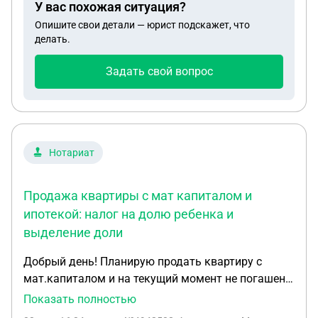
У вас похожая ситуация?
Опишите свои детали — юрист подскажет, что
делать.
Задать свой вопрос
Нотариат
Продажа квартиры с мат капиталом и
ипотекой: налог на долю ребенка и
выделение доли
Добрый день! Планирую продать квартиру с
мат.капиталом и на текущий момент не погашена
ипотека. Квартира куплена в 2020 году, долю
Показать полностью
ребенку только планируем выделять ( согласие от