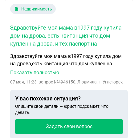
Недвижимость
Здравствуйте моя мама в1997 году купила
дом на дрова, есть квитанция что дом
куплен на дрова, и тех паспорт на
Здравствуйте моя мама в1997 году купила дом
на дрова,есть квитанция что дом куплен на
дрова,и тех паспорт на дом .могу ли я сейчас этот
Показать полностью
участок оформить на себя так как ни участок,ни
07 мая, 11:23
, вопрос №4946150, Людмила, г. Углегорск
дом не стоят на балансе нигде.я прожила в этом
доме больше 20 лет.
У вас похожая ситуация?
Опишите свои детали — юрист подскажет, что
делать.
Задать свой вопрос