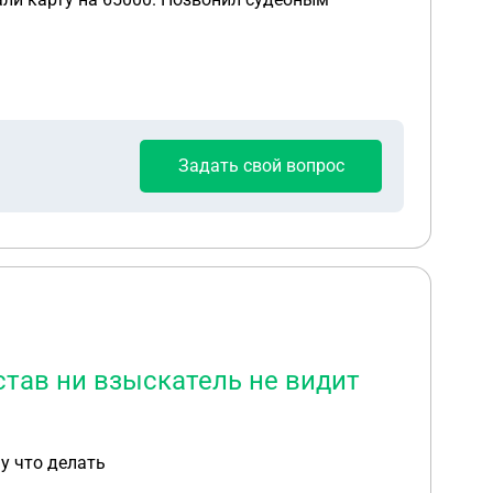
Задать свой вопрос
истав ни взыскатель не видит
му что делать