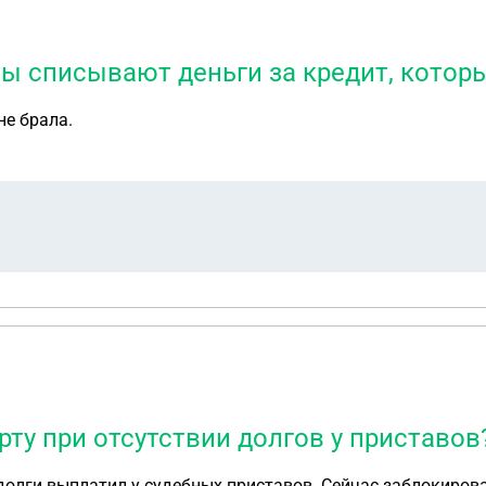
ты списывают деньги за кредит, которы
не брала.
рту при отсутствии долгов у приставов
е долги выплатил у судебных приставов. Сейчас заблокиро