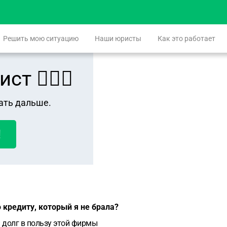
Решить мою ситуацию
Наши юристы
Как это работает
 👨🏻‍⚖️
ать дальше.
!
 кредиту, который я не брала?
и долг в пользу этой фирмы