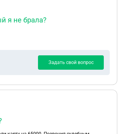
й я не брала?
Задать свой вопрос
?
вали карту на 65000. Позвонил судебным