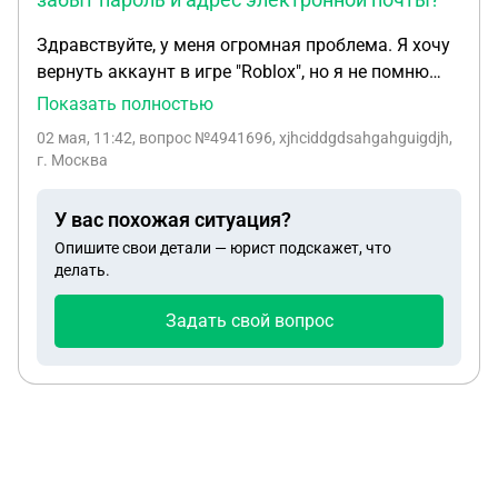
живу в этой квартире, а кредит висит на мне как
обременение (Кредит он платит с мая 2025 года)
Здравствуйте, у меня огромная проблема. Я хочу
Могу ли я что-то сделать в данной ситуации?
вернуть аккаунт в игре "Roblox", но я не помню
пароль. Я хотела зайти через почту, но и ее тоже я
Показать полностью
забыла. В смысле, я не помню, какая почта была
02 мая, 11:42
, вопрос №4941696, xjhciddgdsahgahguigdjh,
на том аккаунте. Если вам нужно название
г. Москва
аккаунта, то вот оно: "Mistersan11y". Пожалуйста,
помогите найти или вспомнить пароль, потому
У вас похожая ситуация?
что у меня нигде не записаны названия и пароли
Опишите свои детали — юрист подскажет, что
от аккаунтов в этой игре. Заранее спасибо!
делать.
Задать свой вопрос