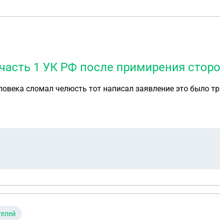
 часть 1 УК РФ после примирения стор
овека сломал челюсть тот написал заявление это было три
телей