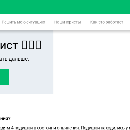
Решить мою ситуацию
Наши юристы
Как это работает
 👨🏻‍⚖️
ать дальше.
!
ения?
людям 4 подушки в состояни опьянения. Подушки находились у