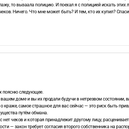
ажу, то вызаала полицию. И поехал я с полицией искать этих
еков. Ничего. Что мне может быть? И тем, кто их купил? Спаси
х поясню следующее.
в вашем доме и вы их продали будучи в нетрезвом состоянии,
о краже, самое страшное для вас сейчас — это риск быть привл
мущества путём обмана.
с нет чеков и которая принадлежит другому лицу, расценивает
ости — закон требует согласия второго собственника на расп