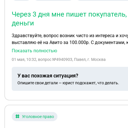
Через 3 дня мне пишет покупатель, 
деньги
Здравствуйте, вопрос возник чисто из интереса и хочу услышать мнение на этот счёт. У меня есть с
выставляю её на Авито за 100.000р. С документами, к
покупателя при получении есть 15 минут на осмотр, о
Показать полностью
сумка не оригинал он сделал экспертизу, хочет вернуть сум
01 мая, 10:32
, вопрос №4940903, Павел, г. Москва
купить такую же реплику сумки на китайском рынке, с
мне достанется сумка реплика, а покупатель довольны
У вас похожая ситуация?
подменили и я отправлял не эту, а оригинальную сумку, а это реплика. 2. Если рассмотреть ситуацию со стороны поку
Опишите свои детали — юрист подскажет, что делать.
100.000р. По виду она, как оригинал, с документами 
нет. Забирает, делает экспертизу, показывает, что н
продавец, отказывается возвращать деньги, и говорит, что вы подменили сумку. И вот вопрос знатокам, 
суд рассматривает такие ситуации. Или все встанет в 
удавалось время на осмотр. Фактич
Уголовное право