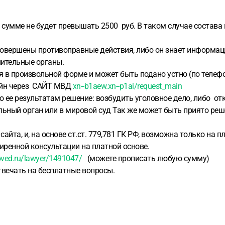
 в сумме не будет превышать 2500 руб. В таком случае состава
 совершены противоправные действия, либо он знает информа
нительные органы.
тся в произвольной форме и может быть подано устно (по телеф
лайн через САЙТ МВД
xn--b1aew.xn--p1ai/request_main
о ее результатам решение: возбудить уголовное дело, либо от
льный орган или в мировой суд Так же может быть приято ре
йта, и, на основе ст.ст. 779,781 ГК РФ, возможна только на п
иренной консультации на платной основе.
oved.ru/lawyer/1491047/
(можете прописать любую сумму)
твечать на бесплатные вопросы.