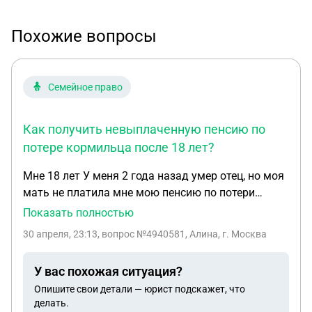
Похожие вопросы
Семейное право
Как получить невыплаченную пенсию по
потере кормильца после 18 лет?
Мне 18 лет У меня 2 года назад умер отец, но моя
мать не платила мне мою пенсию по потери
кормильца,так как я с 16 лет живу отдельно от
Показать полностью
нее, с парнем, у меня маленькая дочь. Отношения
30 апреля, 23:13
, вопрос №4940581, Алина, г. Москва
с ней всегда были плохие, и даже когда я просила
ее по хорошему отдать мне мою пенсию. Она мне
У вас похожая ситуация?
говорила вот 18 исполнится и получай че хочешь.
Опишите свои детали — юрист подскажет, что
Как быть в такой ситуации? И как сделать чтобы
делать.
она все мне вернула?