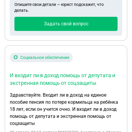
Опишите свои детали — юрист подскажет, что
подачи на госуслугах,не успела даже как то
делать.
повлиять на ситуацию).Какие пути решения есть?
Задать свой вопрос
Социальное обеспечение
И входит ли в доход помощь от депутата и
экстренная помощь от соцзащиты
Здравствуйте. Входит ли в доход на единое
пособие пенсия по потере кормильца на ребёнка
18 лет, если он учится очно. И входит ли в доход
помощь от депутата и экстренная помощь от
соцзащиты