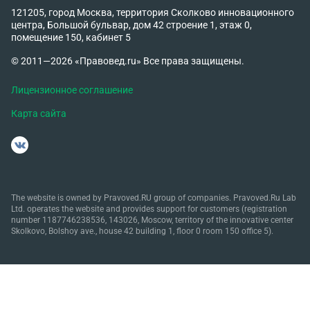
121205, город Москва, территория Сколково инновационного
центра, Большой бульвар, дом 42 строение 1, этаж 0,
помещение 150, кабинет 5
© 2011—2026 «Правовед.ru» Все права защищены.
Лицензионное соглашение
Карта сайта
The website is owned by Pravoved.RU group of companies. Pravoved.Ru Lab
Ltd. operates the website and provides support for customers (registration
number 1187746238536, 143026, Moscow, territory of the innovative center
Skolkovo, Bolshoy ave., house 42 building 1, floor 0 room 150 office 5).