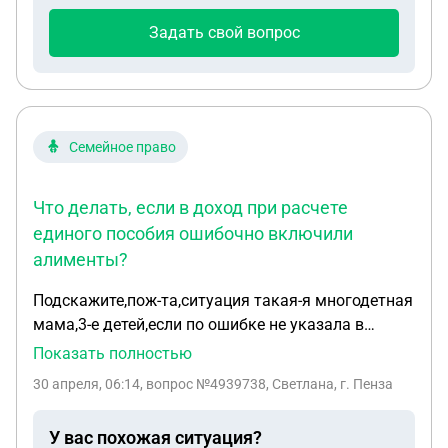
Задать свой вопрос
Семейное право
Что делать, если в доход при расчете
единого пособия ошибочно включили
алименты?
Подскажите,пож-та,ситуация такая-я многодетная
мама,3-е детей,если по ошибке не указала в
заявлении на единое пособие,что есть судебный
Показать полностью
приказ по алиментам и в доход посчитали
30 апреля, 06:14
, вопрос №4939738, Светлана, г. Пенза
условные алименты(которые не получаю) и
одобрили всего 50% от прожиточного(причем
У вас похожая ситуация?
услуга оказана была уже на след день после