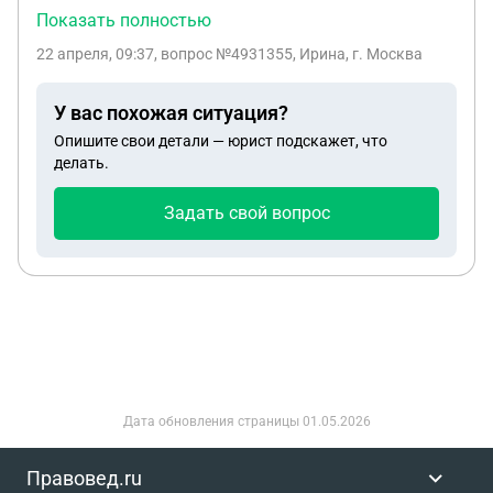
При переводе указывал что алименты за такой то
Показать полностью
месяц .Но не знал что нельзя переводить 3 му
22 апреля, 09:37
, вопрос №4931355, Ирина, г. Москва
лицу алименты, теперь она говорит что я не
платил, и приставы снимают 70% за долг. Как
У вас похожая ситуация?
быть ?!
Опишите свои детали — юрист подскажет, что
делать.
Задать свой вопрос
Дата обновления страницы
01.05.2026
Правовед.ru