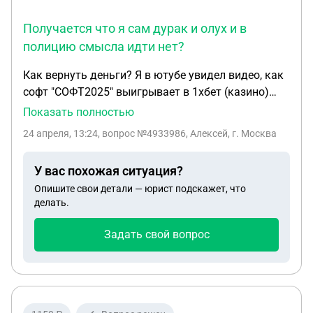
Получается что я сам дурак и олух и в
полицию смысла идти нет?
Как вернуть деньги? Я в ютубе увидел видео, как
софт "СОФТ2025" выигрывает в 1хбет (казино)
игру crash. Он помогает угадывать
Показать полностью
коэффициенты. там была ссылка на телеграм. я
24 апреля, 13:24
, вопрос №4933986, Алексей, г. Москва
зашел в телеграм и там был чат. в чате живые
люди. Я общался с ними, они все говорили что
У вас похожая ситуация?
софт действительно угадывает кэфы. Я узнал что
Опишите свои детали — юрист подскажет, что
цена софта 15 тысяч рублей за 6 часов, потом
делать.
софт перестаëт работать. Я купил софт в
телеграме, но софт совсем не помогал и ничего не
Задать свой вопрос
угадывал, выдавал непонятные числа. Деньги я
перевëл в юмани, там не видно фио. Самое
важное, что я перевел деньги после того, как
продавец мне скинул в телеграме текст и я
сохранил на скрине только этот текст, мой