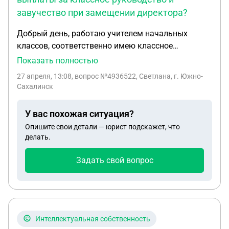
завучество при замещении директора?
Добрый день, работаю учителем начальных
классов, соответственно имею классное
руководство. По внутреннему совместительству
Показать полностью
еще и завуч на 0,5 ставки. Директор ушла в
27 апреля, 13:08
, вопрос №4936522, Светлана, г. Южно-
отпуск и я её замещала на 0,5 ставки. Сегодня с
Сахалинск
меня потребовали вернуть деньги за классное
руководство и за проценты по завучеству, якобы
У вас похожая ситуация?
я не имела право сама себе ставить проценты за
Опишите свои детали — юрист подскажет, что
завуча. Как быть?
делать.
Задать свой вопрос
Интеллектуальная собственность