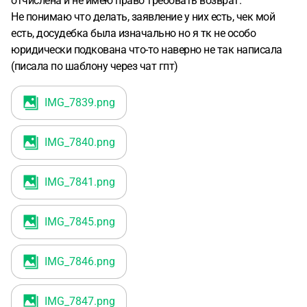
отчислена и не имею право требовать возврат.
Не понимаю что делать, заявление у них есть, чек мой
есть, досудебка была изначально но я тк не особо
юридически подкована что-то наверно не так написала
(писала по шаблону через чат гпт)
IMG_7839
.png
IMG_7840
.png
IMG_7841
.png
IMG_7845
.png
IMG_7846
.png
IMG_7847
.png