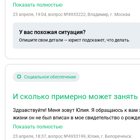
Показать полностью
23 апреля, 19:04
, вопрос №4933222, Владимир, г. Москва
У вас похожая ситуация?
Опишите свои детали — юрист подскажет, что делать.
Социальное обеспечение
И сколько примерно может занять 
Здравствуйте! Меня зовут Юлия. Я обращаюсь к вам за юридической по
жизни он не был вписан в мое свидетельство о рожде
говоря, я не была готова к общению и не видела в этом смысла, учитывая прошедшие годы
Показать полностью
своей внучке (моей дочери) финансовую поддержку. Т
23 апреля, 18:37
, вопрос №4933199, Юлия, г. Белореченск