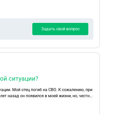
Задать свой вопрос
ой ситуации?
нию, при
лет назад он появился в моей жизни, но, честно
ть его отцовство. Это важно для меня и для