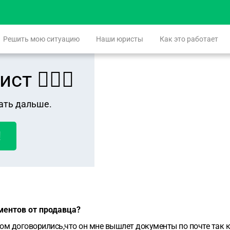
Решить мою ситуацию
Наши юристы
Как это работает
 👨🏻‍⚖️
ать дальше.
!
ментов от продавца?
ом договорились,что он мне вышлет документы по почте так ка