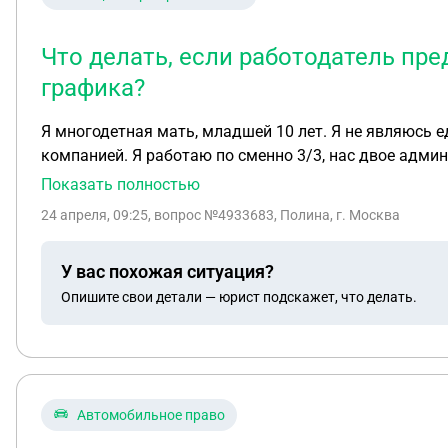
Что делать, если работодатель пр
графика?
Я многодетная мать, младшей 10 лет. Я не являюсь единственным кормильцем
компанией. Я работаю по сменно 3/3, нас двое администраторов. Тут мне говорят, что у нас ещё есть работник, третий администратор и я должна делиться с
Показать полностью
24 апреля, 09:25
, вопрос №4933683, Полина, г. Москва
У вас похожая ситуация?
Опишите свои детали — юрист подскажет, что делать.
Автомобильное право