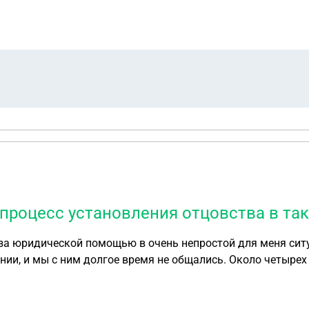
процесс установления отцовства в так
мощью в очень непростой для меня ситуации. Мой отец погиб на СВО. К сожале
нии, и мы с ним долгое время не общались. Около четырех 
. Однако, когда он отправился на СВО, он начал оказывать мне и
еперь, после его гибели, я хотела бы официально установи