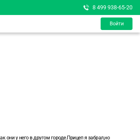
8 499 938-65-20
Войти
к они у него в другом городе.Прицеп я забрал,но