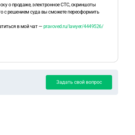
иску о продаже, электронное СТС, скриншоты
чего с решением суда вы сможете переоформить
атиться в мой чат —
pravoved.ru/lawyer/4449526/
Задать свой вопрос