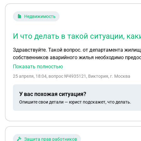
Недвижимость
И что делать в такой ситуации, ка
Здравствуйте. Такой вопрос. от департамента жилищ
собственников аварийного жилья необходимо предост
Получением денежной компенсации за изымаемое жилое п
Показать полностью
на заводе до 1991 года от завода были предоставлены
25 апреля, 18:04
, вопрос №4935121, Виктория, г. Москва
сестра . У всех имеется свое жилье на данный момен
осталось это еще было до ликвидации завода . Прописку до настоящего времени никто не менял . Но каких либо подтверждающих документов собственности
У вас похожая ситуация?
нет . Только прописка . Никто не является собственн
Опишите свои детали — юрист подскажет, что делать.
Только прописка, оплата счетов за коммунальные услуги . На что мы можем претендовать по закону или положена ли нам компенсация денежн
И что делать в такой ситуации , какие еще есть вари
Защита прав работников