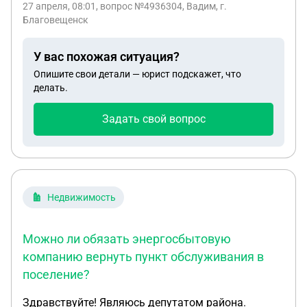
27 апреля, 08:01
, вопрос №4936304, Вадим, г.
потребительского рынка и услуг администрации
Благовещенск
города Благовещенска. Законно ли это? Имела ли
право прокуратура разбираться сама, не
У вас похожая ситуация?
пересылая в администрацию, другие органы?
Опишите свои детали — юрист подскажет, что
Также я хочу подать жалобу в областную
делать.
прокуратуру. Есть ли шансы, что её признают
обоснованной, если нарушение уже устранено?
Задать свой вопрос
Недвижимость
Можно ли обязать энергосбытовую
компанию вернуть пункт обслуживания в
поселение?
Здравствуйте! Являюсь депутатом района.