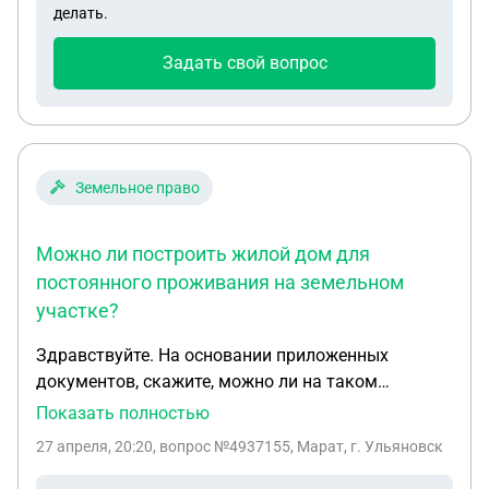
делать.
вернуть домой.
Задать свой вопрос
Земельное право
Можно ли построить жилой дом для
постоянного проживания на земельном
участке?
Здравствуйте. На основании приложенных
документов, скажите, можно ли на таком
земельном участке осуществлять
Показать полностью
индивидуальное жилищное строительство
27 апреля, 20:20
, вопрос №4937155, Марат, г. Ульяновск
(построить дом для постоянного проживания с
возможностью регистрации по месту