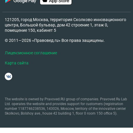
121205, город Москва, территория Сколково инновационного
центра, Большой бульвар, дом 42 строение 1, этаж 0,
помещение 150, кабинет 5
© 2011—2026 «Правовед.ru» Все права защищены.
Лицензионное соглашение
Карта сайта
The website is owned by Pravoved.RU group of companies. Pravoved.Ru Lab
Ltd. operates the website and provides support for customers (registration
number 1187746238536, 143026, Moscow, territory of the innovative center
Skolkovo, Bolshoy ave., house 42 building 1, floor 0 room 150 office 5).