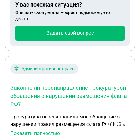
У вас похожая ситуация?
жительства)? Если да, то где узнать разрешенные
Опишите свои детали — юрист подскажет, что
параметры строительства дома: площадь,
делать.
этажность, требования к минимальной площади
участка и т.п.
Задать свой вопрос
Административное право
Законно ли перенаправление прокуратурой
обращения о нарушении размещения флага
РФ?
Прокуратура перенаправила моё обращение о
нарушении правил размещения флага РФ (ФКЗ «О
Государственном флаге Российской Федерации»)
Показать полностью
на фасаде ТЦ в Управление по развитию