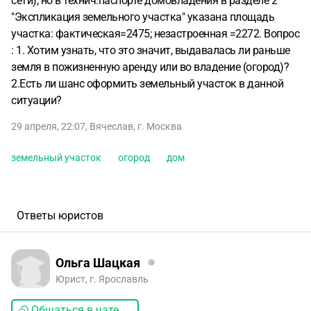
сети), но в технич.паспорте домовладения в разделе 2
"Экспликация земельного участка" указана площадь
участка: фактическая=2475; незастроенная =2272. Вопрос
: 1. Хотим узнать, что это значит, выдавалась ли раньше
земля в пожизненную аренду или во владение (огород)?
2.Есть ли шанс оформить земельный участок в данной
ситуации?
29 апреля, 22:07
,
Вячеслав
,
г. Москва
земельный участок
огород
дом
Ответы юристов
Ольга Шацкая
Юрист, г. Ярославль
Общаться в чате