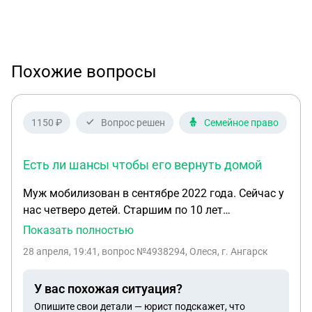
Похожие вопросы
1150 ₽
Вопрос решен
Семейное право
Есть ли шансы чтобы его вернуть домой
Муж мобилизован в сентябре 2022 года. Сейчас у
нас четверо детей. Старшим по 10 лет
(двойняшки), младшему 2 года. У мужа ещё есть
Показать полностью
ребёнок от первого брака, платит алименты. На
28 апреля, 19:41
, вопрос №4938294, Олеся, г. Ангарск
данный момент у мужа начались проблемы со
здоровьем обнаружили эрозии желудка и
У вас похожая ситуация?
двенадцатиперстной кишки, бульбит,
Опишите свои детали — юрист подскажет, что
атрофический гастрит. Есть ли шансы чтобы его