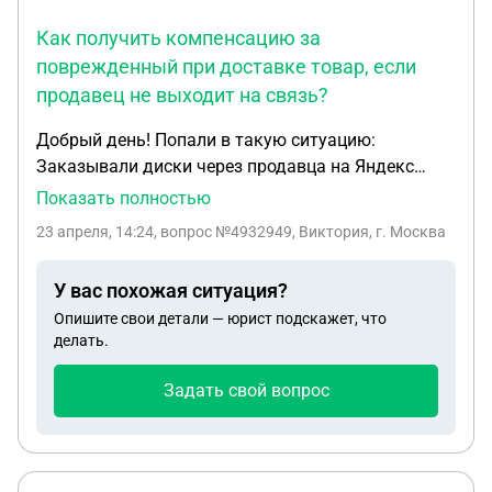
Как получить компенсацию за
поврежденный при доставке товар, если
продавец не выходит на связь?
Добрый день! Попали в такую ситуацию:
Заказывали диски через продавца на Яндекс
маркете Товар он отправили транспортной
Показать полностью
компанией Луч При получении товара
23 апреля, 14:24
, вопрос №4932949, Виктория, г. Москва
обнаружили что товар был поврежден Все
зафиксировали актами и сотрудниками ТК На что
У вас похожая ситуация?
получили ответ «товар забирайте» но напишите
Опишите свои детали — юрист подскажет, что
претензию в наш отдел по работе с клиентами и
делать.
вам компенсируют стоимость одного из 4 дисков
(это дословно) После обращения в данный отдел
Задать свой вопрос
было выяснено что при отправке нам не была
предоставлена от продавца экспедиторской
расписки Без нее у нас отказались принимать
претензию Продавец так же перестал выходить на