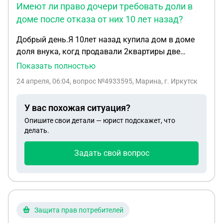
Имеют ли право дочери требовать доли в
доме после отказа от них 10 лет назад?
Добрый день.Я 10лет назад купила дом в доме
доля внука, когд продавали 2квартиры две
дочери отказались от долей в доме не захотели
Показать полностью
платить налоги и платить натариусу за
24 апреля, 06:04
, вопрос №4933595, Марина, г. Иркутск
оформление купли, ответив нет денег за лишнее
платить.Сейчас заявляют ,что у них в доме есть
У вас похожая ситуация?
доли требуют по однокомнатной квартире. Имеют
Опишите свои детали — юрист подскажет, что
ли они право требовать.
делать.
Задать свой вопрос
Защита прав потребителей