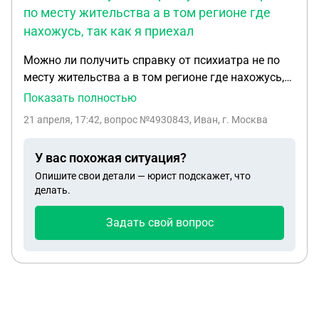
по месту жительства а в том регионе где
нахожусь, так как я приехал
Можно ли получить справку от психиатра не по
месту жительства а в том регионе где нахожусь,
так как я приехал в другой город подписывать
Показать полностью
контракт у меня запрашивают справку от
21 апреля, 17:42
, вопрос №4930843, Иван, г. Москва
психиатра можно что то сделать?
У вас похожая ситуация?
Опишите свои детали — юрист подскажет, что
делать.
Задать свой вопрос