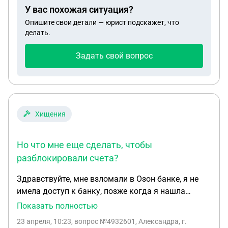
У вас похожая ситуация?
Опишите свои детали — юрист подскажет, что
делать.
Задать свой вопрос
Хищения
Но что мне еще сделать, чтобы
разблокировали счета?
Здравствуйте, мне взломали в Озон банке, я не
имела доступ к банку, позже когда я нашла
способ зайти в озон банк, увидела неизвестные
Показать полностью
мне переводы денежных средств и с какого
23 апреля, 10:23
, вопрос №4932601, Александра, г.
устройства заходили мошенники, позже мне