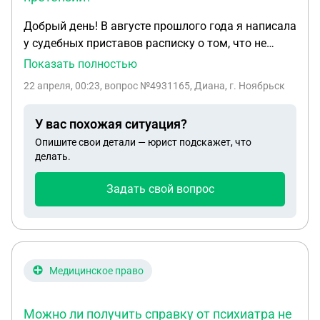
Добрый день! В августе прошлого года я написала
у судебных приставов расписку о том, что не
имею претензий по поводу задолженности по
Показать полностью
алиментам от бывшего мужа на ребенка. Так как
22 апреля, 00:23
, вопрос №4931165, Диана, г. Ноябрьск
он обещал продать свою квартиру и выплатить
весь долг одним платежом, но этого не
У вас похожая ситуация?
произошло, имею ли я право возобновить
Опишите свои детали — юрист подскажет, что
прошлое дело ?
делать.
Задать свой вопрос
Медицинское право
Можно ли получить справку от психиатра не