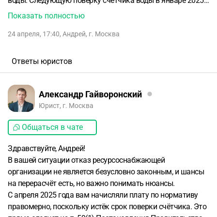
воды. Следующую поверку счетчика воды в январе 2025
г. просрочил. С апреля 2025 г. мне приходили счета по
Показать полностью
нормативу , которые я оплачивал, но потребления воды
24 апреля, 17:40
,
Андрей
,
г. Москва
не было, о чем свидетельствуют показания
опломбированного счетчика. В апреле 2026 г. я обратился
в ресурсоснабжающую организацию с просьбой
Ответы юристов
зафиксировать целостность пломбы и показаний
счетчика воды и на основании составленного акта
осмотра сделать перерасчет за период 2025-2026 гг., но
Александр Гайворонский
получил отказ. Пожалуйста, подскажите , возможно ли и
Юрист, г. Москва
как добиться перерасчета в данном случае?
Общаться в чате
Здравствуйте, Андрей!
В вашей ситуации отказ ресурсоснабжающей
организации не является безусловно законным, и шансы
на перерасчёт есть, но важно понимать нюансы.
С апреля 2025 года вам начисляли плату по нормативу
правомерно, поскольку истёк срок поверки счётчика. Это