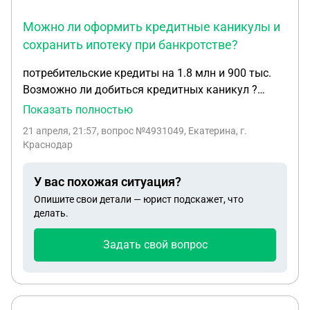
еще 1 700,00. Правомерны ли действия пристава в
Можно ли оформить кредитные каникулы и
данном случае?
сохранить ипотеку при банкротстве?
потребительские кредиты на 1.8 млн и 900 тыс.
Возможно ли добиться кредитных каникул ?
дохода нет давно. Возможно ли банкротство при
Показать полностью
начилии ипотеки? Возможно ли ее
21 апреля, 21:57
, вопрос №4931049, Екатерина, г.
гарантированное сохранение? И вообще имеют ли
Краснодар
право банки отказывать в кредитных каникулах
физ. лицу если по всем параметрам проходишь и
У вас похожая ситуация?
все подтверждающие документы есть.
Опишите свои детали — юрист подскажет, что
делать.
Задать свой вопрос