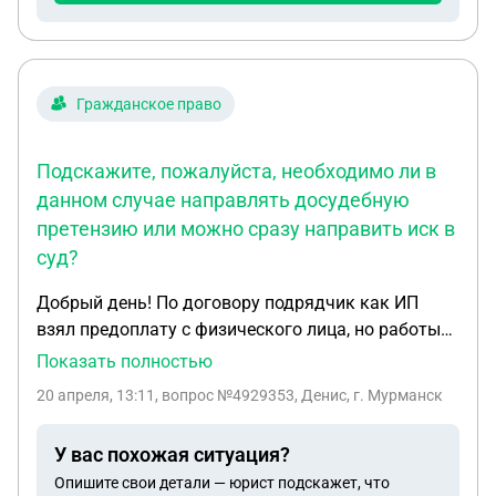
Гражданское право
Подскажите, пожалуйста, необходимо ли в
данном случае направлять досудебную
претензию или можно сразу направить иск в
суд?
Добрый день! По договору подрядчик как ИП
взял предоплату с физического лица, но работы
не выполнил. Находясь в СИЗО, заключил
Показать полностью
контракт и ушёл на СВО. Подскажите, пожалуйста,
20 апреля, 13:11
, вопрос №4929353, Денис, г. Мурманск
необходимо ли в данном случае направлять
досудебную претензию или можно сразу
У вас похожая ситуация?
направить иск в суд?
Опишите свои детали — юрист подскажет, что