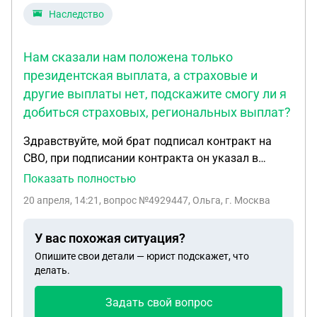
Наследство
Нам сказали нам положена только
президентская выплата, а страховые и
другие выплаты нет, подскажите смогу ли я
добиться страховых, региональных выплат?
Здравствуйте, мой брат подписал контракт на
СВО, при подписании контракта он указал в
случаее гибели сестру, т.е меня, родителей, жены и
Показать полностью
детей нет, только я и еще одна сестра. Нам
20 апреля, 14:21
, вопрос №4929447, Ольга, г. Москва
сказали нам положена только президентская
выплата, а страховые и другие выплаты нет,
У вас похожая ситуация?
подскажите смогу ли я добиться страховых,
Опишите свои детали — юрист подскажет, что
региональных выплат? Воинской части сказали,
делать.
т.к он не заверил рапорт у нотариуса, поэтому не
положено. И у меня инвалидность первой группы,
Задать свой вопрос
после дтп уже 10 лет, он мне помогал.