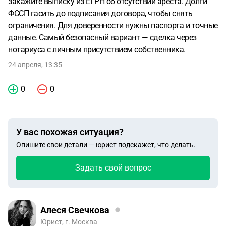
закажите выписку из ЕГРН об отсутствии ареста. Долги
выстроить дальнейшие действия.
Заранее спасибо!
ФССП гасить до подписания договора, чтобы снять
ограничения. Для доверенности нужны паспорта и точные
данные. Самый безопасный вариант — сделка через
нотариуса с личным присутствием собственника.
24 апреля, 13:35
0
0
У вас похожая ситуация?
Опишите свои детали — юрист подскажет, что делать.
Задать свой вопрос
Алеся Свечкова
Юрист, г. Москва