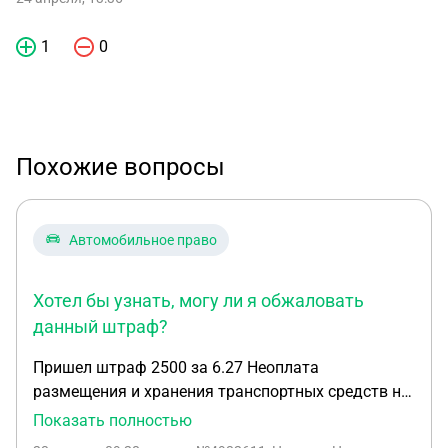
1
0
Похожие вопросы
Автомобильное право
Хотел бы узнать, могу ли я обжаловать
данный штраф?
Пришел штраф 2500 за 6.27 Неоплата
размещения и хранения транспортных средств на
площадках автостоянок Московской области.
Показать полностью
Хотел бы узнать, могу ли я обжаловать данный