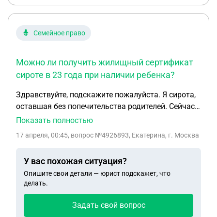
Семейное право
Можно ли получить жилищный сертификат
сироте в 23 года при наличии ребенка?
Здравствуйте, подскажите пожалуйста. Я сирота,
оставшая без попечительства родителей. Сейчас
мне 23 года, квартиру не выдают, хотела бы
Показать полностью
узнать, могут ли мне одобрить сертификат, если у
17 апреля, 00:45
, вопрос №4926893, Екатерина, г. Москва
меня есть ребенок, я в декрете , получаю пособие,
плюсом работает муж
У вас похожая ситуация?
Опишите свои детали — юрист подскажет, что
делать.
Задать свой вопрос