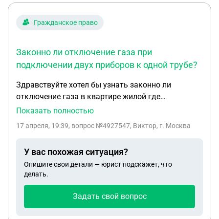
Гражданское право
Законно ли отключение газа при
подключении двух приборов к одной трубе?
Здравствуйте хотел бы узнать законно ли
отключение газа в квартире жилой где
подключена духовка и газовая поверхность к
Показать полностью
одной трубе при этом есть осмотр и согласование
17 апреля, 19:39
, вопрос №4927547, Виктор, г. Москва
- это на 2025 год а подключение произошло в
2002 году
У вас похожая ситуация?
Опишите свои детали — юрист подскажет, что
делать.
Задать свой вопрос