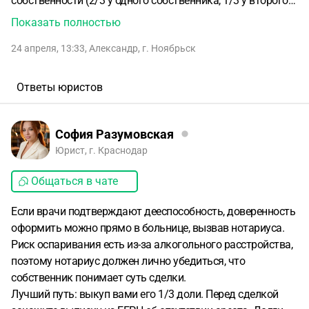
собственности (2/3 у одного собственника, 1/3 у второго).
Второй собственник сейчас находится в больнице после
Показать полностью
ухудшения состояния здоровья (в том числе алкогольное
24 апреля, 13:33
,
Александр
,
г. Ноябрьск
расстройство, недавняя госпитализация).
Рассматривается возможность либо продажи его доли
второму собственнику, либо продажи квартиры целиком,
Ответы юристов
а также оформление доверенности на представление
интересов.
Дополнительно есть вопрос по
задолженностям у этого собственника и возможным
София Разумовская
ограничениям со стороны ФССП.
Хотели бы понять:
—
Юрист, г. Краснодар
возможно ли сейчас оформить доверенность или сделку
Общаться в чате
— какие риски для нотариального оформления при таком
состоянии здоровья (диагнозов нет, в больнице говорят,
Если врачи подтверждают дееспособность, доверенность
что он дееспособен, но возможно он будет "сидячем"
оформить можно прямо в больнице, вызвав нотариуса.
ходить не может сейчас)
— как лучше структурировать
Риск оспаривания есть из-за алкогольного расстройства,
сделку (выкуп доли / продажа целиком, через него или
поэтому нотариус должен лично убедиться, что
через доверенность)
— какие документы нужны заранее
собственник понимает суть сделки.
— в какой момент гасить его долги?
Нужна именно
Лучший путь: выкуп вами его 1/3 доли. Перед сделкой
предварительная консультация, чтобы правильно