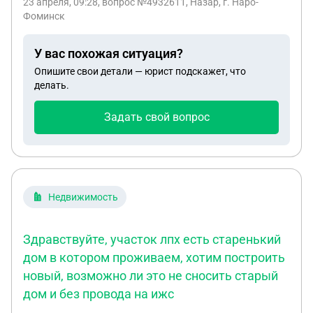
23 апреля, 09:28
, вопрос №4932611, Назар, г. Наро-
штраф? Знак платной парковки только с одной
Фоминск
стороны, с той, где я заезжал, его нет, только на
столбе табличка о сумме и оплате платной
У вас похожая ситуация?
парковки, но издалека ее не увидеть. До этого
Опишите свои детали — юрист подскажет, что
часто там парковался, не знал, что платная.
делать.
Задать свой вопрос
Недвижимость
Здравствуйте, участок лпх есть старенький
дом в котором проживаем, хотим построить
новый, возможно ли это не сносить старый
дом и без провода на ижс