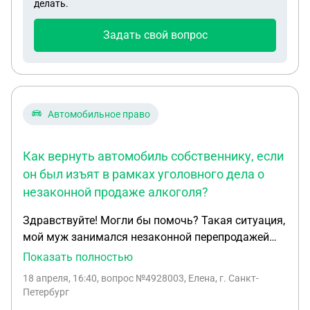
делать.
стоящая в магазине не работала. так же, уточню,
что я работала не официально и не хочу, чтобы на
Задать свой вопрос
меня писали заявление. как я могу решить этот
вопрос? спасибо большое заранее за ответ.
Автомобильное право
Как вернуть автомобиль собственнику, если
он был изъят в рамках уголовного дела о
незаконной продаже алкоголя?
Здравствуйте! Могли бы помочь? Такая ситуация,
мой муж занимался незаконной перепродажей
алкоголя, завели дело, уже передано в суд,
Показать полностью
забрали машину, которая ему не принадлежит, он
18 апреля, 16:40
, вопрос №4928003, Елена, г. Санкт-
брал на неё деньги у другого человека и
Петербург
оформлена она тоже на другого человека, муж