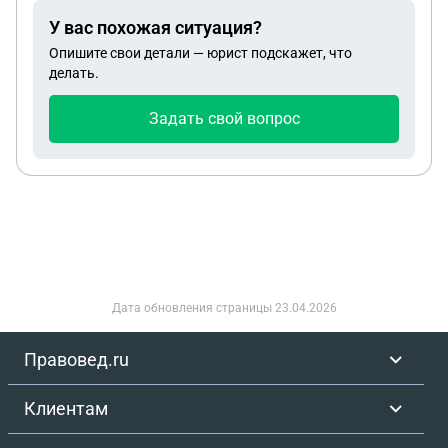
ездил на ней по доверенности. Что можно
У вас похожая ситуация?
сделать, чтоб вернуть машину и вернуть
Опишите свои детали — юрист подскажет, что
собственнику, и что может предпринять суд в
делать.
этом случае? В авто было обнаружено 2 коробки
алкоголя.
Задать свой вопрос
Дата обновления страницы
23.04.2026
Правовед.ru
Клиентам