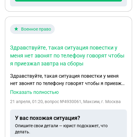
Военное право
Здравствуйте, такая ситуация повестки у
меня нет звонят по телефону говорят чтобы
я приезжал завтра на сборы
Здравствуйте, такая ситуация повестки у меня
нет звонят по телефону говорят чтобы я приезжал
завтра на сборы и сразу от туда на срочную
Показать полностью
службу, при этом угрожают что будет розыск и
21 апреля, 01:20
, вопрос №4930061, Максим, г. Москва
т.д , за тем в этот же день приехали по месту
прописки искали меня но я был в другом городе
У вас похожая ситуация?
Опишите свои детали — юрист подскажет, что
делать.