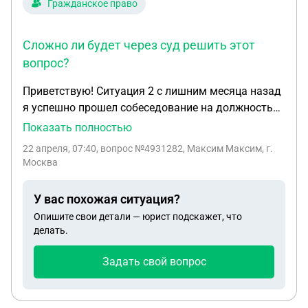
Гражданское право
Сложно ли будет через суд решить этот
вопрос?
Приветствую! Ситуация 2 с лишним месяца назад
я успешно прошел собеседование на должность
разработчика видеоигр в крупной российской
Показать полностью
компании. Вместо штатной работы мне
22 апреля, 07:40
, вопрос №4931282, Максим Максим, г.
пообещали формат сотрудничества в виде
Москва
авторского договора на исполнение видеоигры и
дальнейшее зачисление в штат при условии, что
У вас похожая ситуация?
обе стороны останутся довольны. После этого
Опишите свои детали — юрист подскажет, что
мне прислали заготовку договора, в котором
делать.
было очень много сомнительный нюансов
(пример: обязательство с моей стороны
Задать свой вопрос
исправить все недочеты поекта если им что-то не
понравится при отстутсвии ГДД/ТЗ или
обязанность с мое в любое время суток