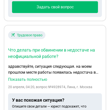
Задать свой вопрос
Трудовое право
Что делать при обвинении в недостаче на
неофициальной работе?
здравствуйте, ситуация следующая. на моем
прошлом месте работы появилась недостача в
размере 40 тысяч рублей, по моей вине, деньги
Показать полностью
пропали из кассы, так как я оставила магазин без
20 апреля, 04:20
, вопрос №4928974, Лина, г. Москва
присмотра на некоторый период времени. теперь
начальство считает ущерб и говорит о том, что
У вас похожая ситуация?
будет писать заявление о хищении средств, но я
Опишите свои детали — юрист подскажет, что
не могу доказать, что это не я, так как камера