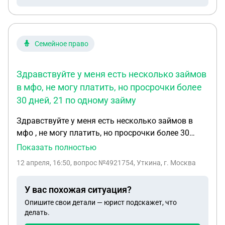
Семейное право
Здравствуйте у меня есть несколько займов
в мфо, не могу платить, но просрочки более
30 дней, 21 по одному займу
Здравствуйте у меня есть несколько займов в
мфо , не могу платить, но просрочки более 30
дней , 21 по одному займу, я оформлена, как
Показать полностью
самозанятые имею ли я право на кредитные
12 апреля, 16:50
, вопрос №4921754, Уткинa, г. Москва
каникулы, обязательно ли предоставлять справку
о снижении дохода, обязательно ли в договоре
У вас похожая ситуация?
должно быть прописано цель займа
Опишите свои детали — юрист подскажет, что
предпринимаетская деятельность, у меня нет ее в
делать.
договоре