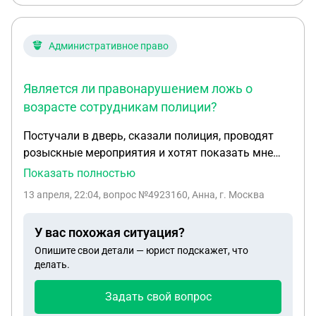
Административное право
Является ли правонарушением ложь о
возрасте сотрудникам полиции?
Постучали в дверь, сказали полиция, проводят
розыскные мероприятия и хотят показать мне
фотографии. Я находилась в квартире одна,
Показать полностью
открывать побоялась и сказала что взрослых
13 апреля, 22:04
, вопрос №4923160, Анна, г. Москва
дома нет, на вопрос сколько мне лет ответила что
16 ( это не правда, мне 37). Понимаю что
У вас похожая ситуация?
получилось глупо, растерялась на тот момент.
Опишите свои детали — юрист подскажет, что
Является ли моя ложь правонарушением, и может
делать.
ли мне что-то грозить, в случае если правда
раскроется?
Задать свой вопрос