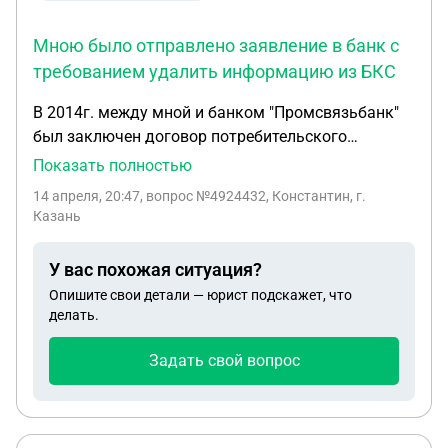
Мною было отправлено заявление в банк с
требованием удалить информацию из БКС
В 2014г. между мной и банком "Промсвязьбанк"
был заключен договор потребительского
кредита. С 30 марта 2017г. была осуществлена
Показать полностью
временная передача функции взыскания
14 апреля, 20:47
, вопрос №4924432, Константин, г.
задолженности коллекторам которая была
Казань
завершена 29 июня 2017г. (из ответа на моё
заявление в банк). С тех пор банк никаких
У вас похожая ситуация?
требований не предъявлял. По решению суда я
Опишите свои детали — юрист подскажет, что
погасил данный кредит в пользу коллекторов в
делать.
2025 году. Но как выяснилось банк продолжает
отправлять в БКИ данные о моей задолженности.
Задать свой вопрос
Мною было отправлено заявление в банк с
требованием удалить информацию из БКС. Ответ
на заявление в банк прилагаю. Получается я