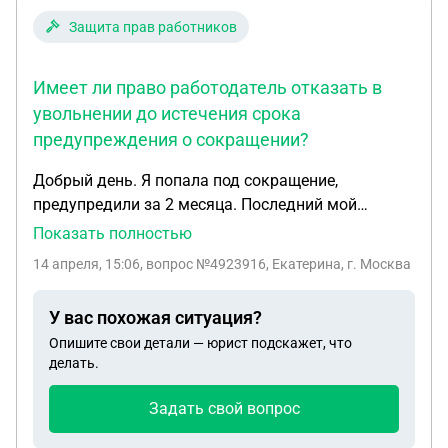
заплатил кредит коллекторам и банк ещё
накапливает задолженность. Возможно чтобы
Защита прав работников
взыскать в дальнейшем. Кредитный договор
утерян.
Имеет ли право работодатель отказать в
увольнении до истечения срока
предупреждения о сокращении?
Добрый день. Я попала под сокращение,
предупредили за 2 месяца. Последний мой
рабочий день 24 апреля, но я нашла др.работу,
Показать полностью
предупредила начальство об этом напиша
14 апреля, 15:06
, вопрос №4923916, Екатерина, г. Москва
заявление 30марта, сообщив в нём чтоб уволили
15апреля, а начальник неподписывает заявление.
У вас похожая ситуация?
Имеет право?
Опишите свои детали — юрист подскажет, что
делать.
Задать свой вопрос