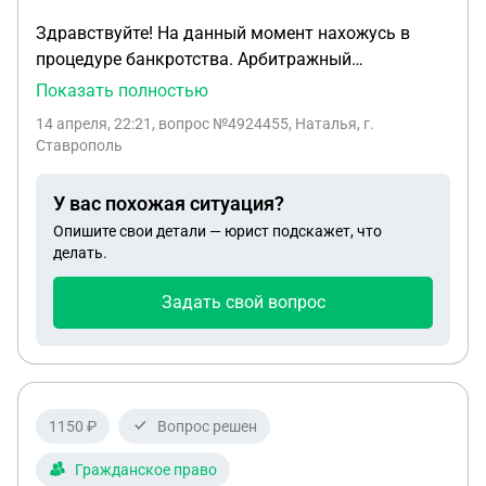
jptrade.ru
Здравствуйте! На данный момент нахожусь в
процедуре банкротства. Арбитражный
управляющий выдал распоряжение на получение
Показать полностью
пенсии в банке. Пенсию перечисляют в банк
14 апреля, 22:21
, вопрос №4924455, Наталья, г.
двумя платежами с разницей в несколько дней.
Ставрополь
Первую часть пенсии мне выдали на руки, а
вторая автоматически почему-то ушла на
У вас похожая ситуация?
погашение кредитной карты. Хотя в
Опишите свои детали — юрист подскажет, что
распоряжении указано, что выдавать мне нужно
делать.
всю пенсию. Банк говорит, чтобы управляющий
разбирался, управляющий не знает почему ушли
Задать свой вопрос
деньги на погашение кредитной карты. Можно ли
оспорить действия банка?
1150 ₽
Вопрос решен
Гражданское право