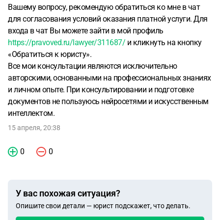
выплачивать рассрочки. Следующие рассрочки
Вашему вопросу, рекомендую обратиться ко мне в чат
начинаются 23 апреля. У меня нет денег, я неработающий
для согласования условий оказания платной услуги. Для
студент. Что мне делать? Понимаю, что рассрочки на мое
входа в чат Вы можете зайти в мой профиль
имя. Нужно ли идти в полицию, чтобы хотя бы оспорить,
https://pravoved.ru/lawyer/311687/
и кликнуть на кнопку
что я попала в схему мошенничества? Чтобы
«Обратиться к юристу».
предупредить банки как минимум. Заранее спасибо за
Все мои консультации являются исключительно
ответ!
авторскими, основанными на профессиональных знаниях
и личном опыте. При консультировании и подготовке
документов не пользуюсь нейросетями и искусственным
интеллектом.
15 апреля, 20:38
0
0
У вас похожая ситуация?
Опишите свои детали — юрист подскажет, что делать.