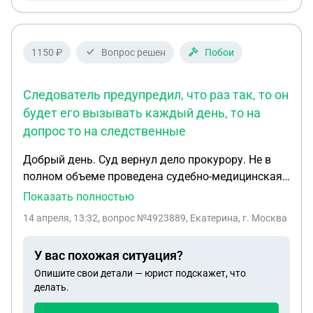
1150 ₽
Вопрос решен
Побои
Следователь предупредил, что раз так, то он
будет его вызывать каждый день, то на
допрос то на следственные
Добрый день. Суд вернул дело прокурору. Не в
полном объеме проведена судебно-медицинская
экспертиза. Не установлено чем были нанесены
Показать полностью
повреждения потерпевшему. Ситуация такая, в
14 апреля, 13:32
, вопрос №4923889, Екатерина, г. Москва
2021 году все свидетели, которые тоже били,
оговорили одного человека из за личной
У вас похожая ситуация?
неприязни. Сейчас после возврата дела
Опишите свои детали — юрист подскажет, что
следователь давит на этого одного обвиняемого,
делать.
чтобы он сказал, что это он нанес ему все
повреждения, и быстро дело вернуть обратно в