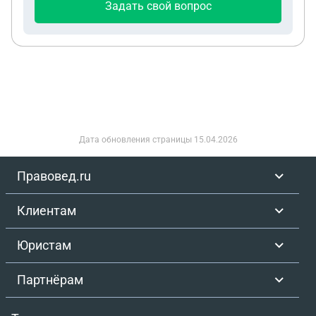
Задать свой вопрос
суд. Побвиняемый отказался. Следователь
предупредил, что раз так, то он будет его
вызывать каждый день, то на допрос то на
следственные мероприятия.И теперь он вызывает
его на допрос, каждый день за 500 км от места
жительства, уважительные причины не принимает
(автобус только 2 раза в неделю, жить там три
дня негде) Пугает, что его доставят. Дело явно
Дата обновления страницы
15.04.2026
сфабриковано. Потерпевший с мест лишения
свободы ( он уже сидит в тюрьме 3 раз) ушел на
Правовед.ru
сво. Адвокат запрос не делает, где он. И говорит,
что при группе лиц, те кто был свидетелями,
Клиентам
станут обвиняемыми, на основании показаний
письменных потерпевшего. Вопрос: правомерно
Юристам
ли это?
Партнёрам