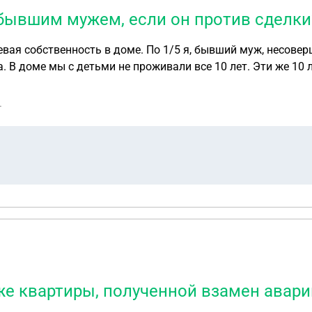
 бывшим мужем, если он против сделки
евая собственность в доме. По 1/5 я, бывший муж, несовер
. В доме мы с детьми не проживали все 10 лет. Эти же 10
а продажу дом, бывший муж не согласен с продажей. Дол
делением ей доли там. Момент, бывший муж за дом не плат
г
нников, хотя мы в доме не проживаем, ни чем не пользуе
луйста как продать дом? Знаю что нужно разрешение опеки
же квартиры, полученной взамен авар