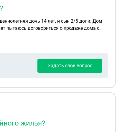
?
шеннолетняя дочь 14 лет, и сын 2/5 доли. Дом
 лет пытаюсь договориться о продаже дома с
ю несовершеннолетней дочери путем отчуждения
ит коммунальные платежи (газ, свет, вода).
мся. Получается нарушаются наши права на
, но он туда даже не придет. Как быть?
Задать свой вопрос
ийного жилья?