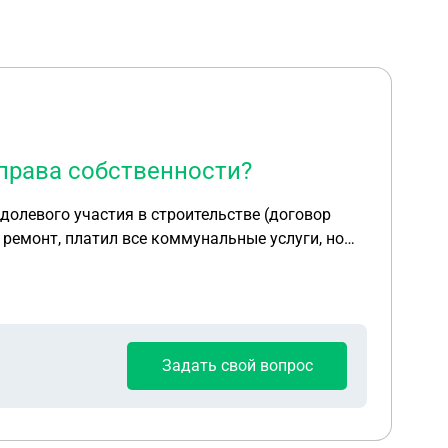
 права собственности?
 долевого участия в строительстве (договор
л ремонт, платил все коммунальные услуги, но
ость в Росреестре, а иначе квартира может
апы не зарегистрирована). Он этого сделать не
ате коммунальных услуг. Нотариус сказал, что
артиры, а оценку прав и обязанностей по ДДУ,
Задать свой вопрос