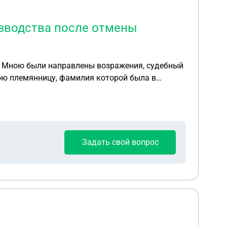
тей (родительские права), в том числе по
по оплате жилищно-коммунальных услуг.
зводства после отмены
аписать иск в суд
. Мною были направлены возражения, судебный
мою племянницу, фамилия которой была в
Задать свой вопрос