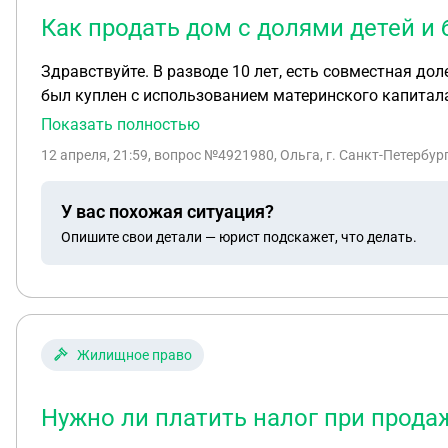
Как продать дом с долями детей и
Здравствуйте. В разводе 10 лет, есть совместная дол
был куплен с использованием материнского капитала
бывшим мужем. Сейчас выставили в очередной раз н
Показать полностью
при продаже присоединяем в квартиру бабушки, с вы
12 апреля, 21:59
, вопрос №4921980, Ольга, г. Санкт-Петербур
Приставы вынесли решение взыскать со всех собстве
имущество.Живет в другом регионе. Подскажите пожа
У вас похожая ситуация?
Опишите свои детали — юрист подскажет, что делать.
Жилищное право
Нужно ли платить налог при прода