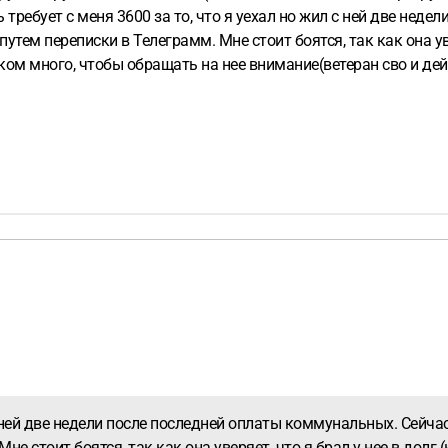
 требует с меня 3600 за то, что я уехал но жил с ней две нед
ем переписки в Телеграмм. Мне стоит боятся, так как она увер
шком много, чтобы обращать на нее внимание(ветеран сво и де
л с ней две недели после последней оплаты коммунальных. Сейч
е стоит боятся, так как она уверяет, что я брал у нее в долг 