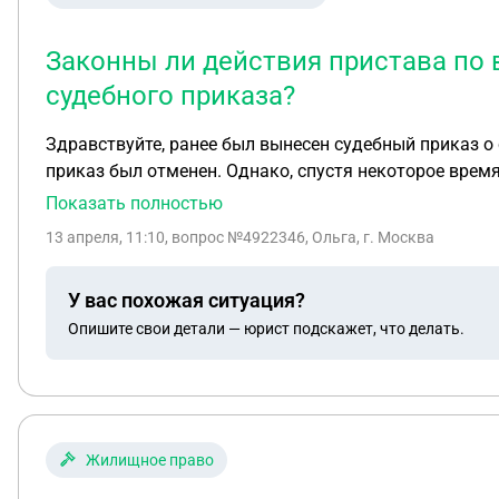
соответствии с п. 1 ст. 61 СК РФ родители имеют рав
содержанию жилого помещения. Таким образом, роди
Законны ли действия пристава по
Прошу: Разделить обязанности по оплате комунальных платяжей и назначит оплачивать квартиру по ул есенина 32-9 Повернову Ольгу Владимировну и
судебного приказа?
Здравствуйте, ранее был вынесен судебный приказ 
приказ был отменен. Однако, спустя некоторое вре
солидарной ответственности. Законны ли действия п
Показать полностью
13 апреля, 11:10
, вопрос №4922346, Ольга, г. Москва
У вас похожая ситуация?
Опишите свои детали — юрист подскажет, что делать.
Жилищное право