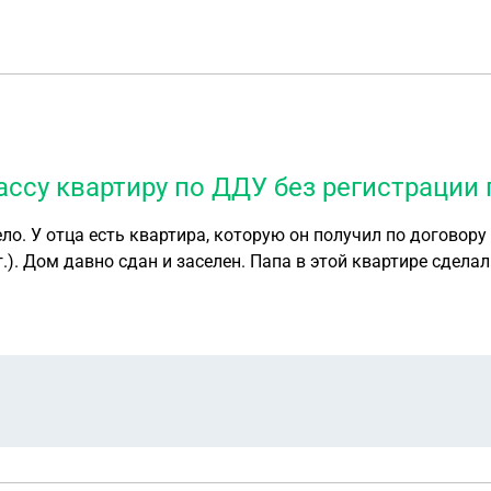
ссу квартиру по ДДУ без регистрации
ло. У отца есть квартира, которую он получил по договору
 г.). Дом давно сдан и заселен. Папа в этой квартире сдела
 пришло сообщение, что нужно зарегистрировать собственн
ая (как мне пояснили в ТСЖ, в доме не только квартира п
ительстве, акт приема-передачи по ДДУ и квитанции по опл
ссу и что нужно сделать не оценку рыночной стоимости кв