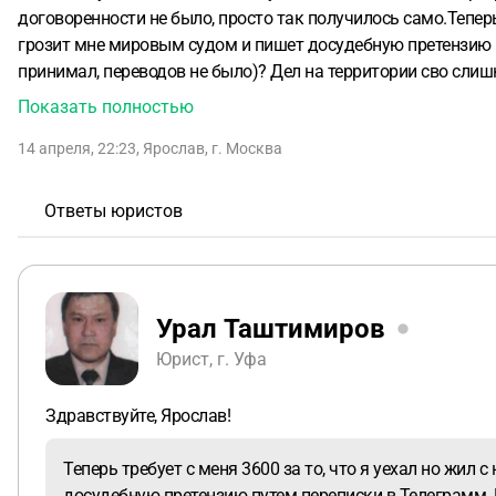
договоренности не было, просто так получилось само.Теперь
грозит мне мировым судом и пишет досудебную претензию пут
принимал, переводов не было)? Дел на территории сво сли
Показать полностью
14 апреля, 22:23
,
Ярослав
,
г. Москва
Ответы юристов
Урал Таштимиров
Юрист, г. Уфа
Здравствуйте, Ярослав!
Теперь требует с меня 3600 за то, что я уехал но жи
досудебную претензию путем переписки в Телеграмм. Мн