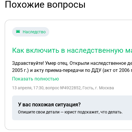
Похожие вопросы
Наследство
Как включить в наследственную ма
Здравствуйте! Умер отец. Открыли наследственное де
2005 г.) и акту приема-передачи по ДДУ (акт от 2006
жил в ней периодически. В прошлом году от ТСЖ ему
Показать полностью
рассматриваться Администрацией города, как бесхозн
13 апреля, 17:30
, вопрос №4922852, Гость, г. Москва
успел. На руках у нас сейчас есть только ДДУ в стро
он эту квартиру будет включать в наследственную ма
У вас похожая ситуация?
т.к. квартира не зарегистрирована. Верно ли это?
Опишите свои детали — юрист подскажет, что делать.