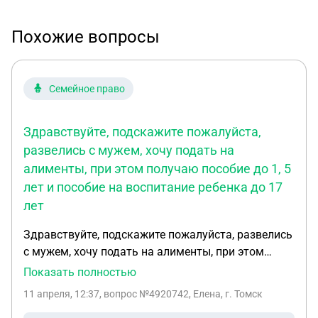
Похожие вопросы
Семейное право
Здравствуйте, подскажите пожалуйста,
развелись с мужем, хочу подать на
алименты, при этом получаю пособие до 1, 5
лет и пособие на воспитание ребенка до 17
лет
Здравствуйте, подскажите пожалуйста, развелись
с мужем, хочу подать на алименты, при этом
получаю пособие до 1,5 лет и пособие на
Показать полностью
воспитание ребенка до 17 лет. Если я на него
11 апреля, 12:37
, вопрос №4920742, Елена, г. Томск
подам на алименты, официального заработка он