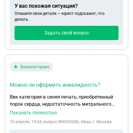
не имеет, официально не трудоустроен, лишусь ли
У вас похожая ситуация?
я этих пособий которые уже получаю или нет ?
Опишите свои детали — юрист подскажет, что
делать.
Задать свой вопрос
Военное право
Можно ли оформить инвалидность?
Ввк категория в синяя печать, приобретенный
порок сердца, недостаточность митрального
клапана без сердечной недостаточности, какие
Показать полностью
выплаты положены? Куда обращаться? Можно ли
10 апреля, 19:04
, вопрос №4920080, Иван, г. Москва
оформить инвалидность?