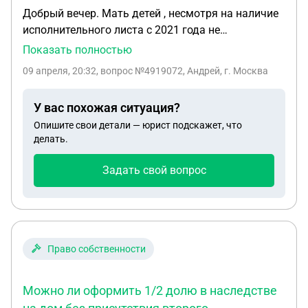
Добрый вечер. Мать детей , несмотря на наличие
исполнительного листа с 2021 года не
предоставила его ни в бухгалтерию предприятия
Показать полностью
где я работал , ни судебному приставу для
09 апреля, 20:32
, вопрос №4919072, Андрей, г. Москва
официального решения вопроса по алиментам.
Поэтому я перечислял денежные средства на
У вас похожая ситуация?
содержание детей непосредственно детям.
Опишите свои детали — юрист подскажет, что
Выписки из банка есть. Сейчас мать детей спустя
делать.
5 лет обратилась к судебным приставам с
требованием взыскать алименты по
Задать свой вопрос
исполнительному листу за последние 3 года.
Могут ли данные перечисления засчитываться
как алименты на содержание детей ?
Право собственности
Можно ли оформить 1/2 долю в наследстве