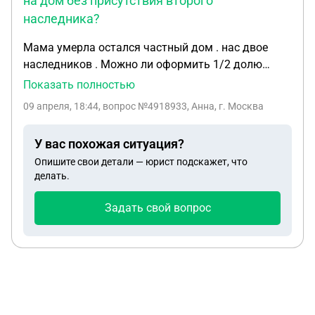
на дом без присутствия второго
наследника?
Мама умерла остался частный дом . нас двое
наследников . Можно ли оформить 1/2 долю
свою без присутствия сестры . Т.кона работает на
Показать полностью
севере и не может приехать . А я хочу свою долю
09 апреля, 18:44
, вопрос №4918933, Анна, г. Москва
оформить в течение 6месяцев .
У вас похожая ситуация?
Опишите свои детали — юрист подскажет, что
делать.
Задать свой вопрос