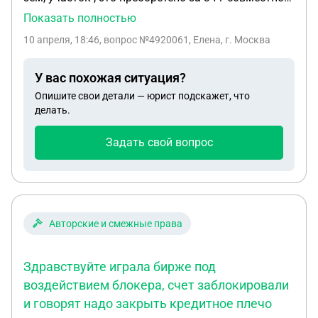
жизни с супругом, 4 г назад умер , все перешло
Показать полностью
мне по наследству . Сейчас 3г живу с сожителем,
10 апреля, 18:46
, вопрос №4920061, Елена, г. Москва
он ничего не преобретал и ни куда не
вкладывался. Сейчас уходит на сво, хотим
У вас похожая ситуация?
зарегестрировать брак. У меня есть 2 взрослые
Опишите свои детали — юрист подскажет, что
дочери. Вопрос если когда меня не станет , мой
делать.
нынешний муж не будет делить наследство с
дочками в дальнейшем? Или нужно до
Задать свой вопрос
регистрации этого брака написать завещание на
детей?
Авторские и смежные права
Здравствуйте играла бирже под
воздействием блокера, счет заблокировали
и говорят надо закрыть кредитное плечо