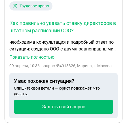
Трудовое право
Как правильно указать ставку директоров в
штатном расписании ООО?
необходима консультация и подробный ответ по
ситуации: создано ООО с двумя равноправными
директорами, работают каждый по ставке 0,375 с
Показать полностью
окладом 90000 = зп 37500 у каждого. Какие
09 апреля, 10:36
, вопрос №4918326, Марина, г. Москва
ставки нужно указать в приказе на утверждение
штатного расписания организации: 2 * 1 ше или
У вас похожая ситуация?
нужно указывать. 2* 0,375? Как должно быть
Опишите свои детали — юрист подскажет, что
правильно, если в дальнейшем будет перевод
делать.
директоров на ставку 0,5 и увеличение оклада
Задать свой вопрос