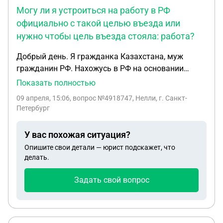
Могу ли я устроиться на работу в РФ
официально с такой целью въезда или
нужно чтобы цель въезда стояла: работа?
Добрый день. Я гражданка Казахстана, муж
гражданин РФ. Нахожусь в РФ на основании
брака. В миграционной карте указана цель
Показать полностью
въезда: частная. Могу ли я устроиться на работу
09 апреля, 15:06
, вопрос №4918747, Нелли, г. Санкт-
в РФ официально с такой целью въезда или
Петербург
нужно чтобы цель въезда стояла: работа?
У вас похожая ситуация?
Опишите свои детали — юрист подскажет, что
делать.
Задать свой вопрос