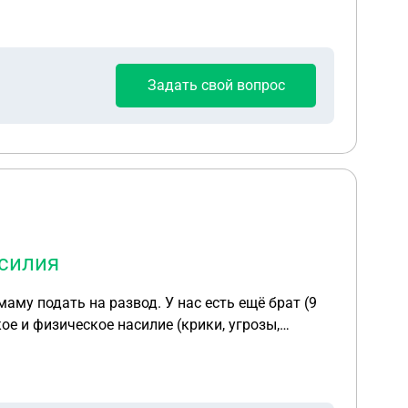
Задать свой вопрос
асилия
аму подать на развод. У нас есть ещё брат (9
 отец — на госпредприятии (около 40 000 руб./