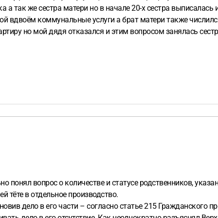
 а так же сестра матери но в начале 20-х сестра выписалась
ой вдвоём коммунальные услуги а брат матери также числился 
ртиру но мой дядя отказался и этим вопросом занялась сестра
 в суд о признании утратевшим право пользования жилым поме
м и судебное разбирательство переносили, сегодня было послед
т и ушёл в зону СВО, как поступить в данной ситуации? Подск
ьно понял вопрос о количестве и статусе родственников, указ
й тёте в отдельное производство.
новив дело в его части – согласно статье 215 Гражданского пр
вать дело в его отсутствие. Как неоднократно разъяснял Вер