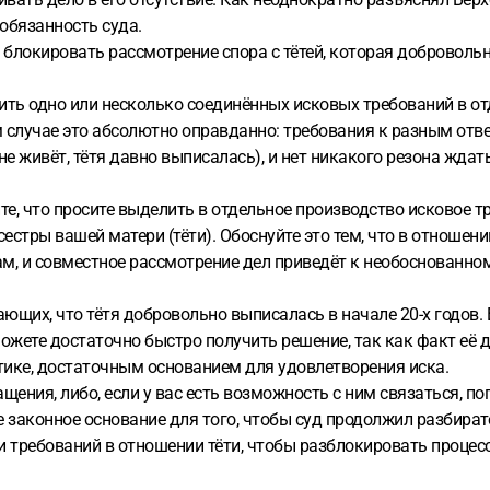
 обязанность суда.
блокировать рассмотрение спора с тётей, которая добровольн
лить одно или несколько соединённых исковых требований в отд
м случае это абсолютно оправданно: требования к разным от
не живёт, тётя давно выписалась), и нет никакого резона жда
те, что просите выделить в отдельное производство исковое 
естры вашей матери (тёти). Обоснуйте это тем, что в отношен
ам, и совместное рассмотрение дел приведёт к необоснованн
щих, что тётя добровольно выписалась в начале 20-х годов. Е
можете достаточно быстро получить решение, так как факт её 
тике, достаточным основанием для удовлетворения иска.
ащения, либо, если у вас есть возможность с ним связаться, п
е законное основание для того, чтобы суд продолжил разбирате
 требований в отношении тёти, чтобы разблокировать процесс 