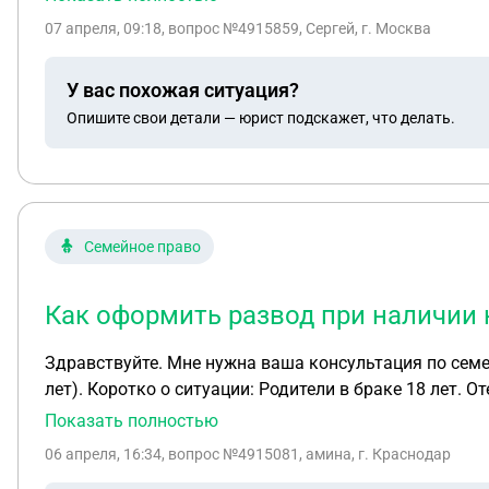
07 апреля, 09:18
, вопрос №4915859, Сергей, г. Москва
У вас похожая ситуация?
Опишите свои детали — юрист подскажет, что делать.
Семейное право
Как оформить развод при наличии 
Здравствуйте. Мне нужна ваша консультация по семейн
лет). Коротко о ситуации: Родители в браке 18 лет. Отец постоянно контролирует мать, применяет психологическое и физическое насилие (крики, угрозы,
бывали побои — в том числе при детях и к детям). Ма
Показать полностью
мес). Живём в Казани, Республика Татарстан. У матери нет своего имущества. У отца есть: 1. Квартира, полученная в наследство от его отца. 2. Квартира,
06 апреля, 16:34
, вопрос №4915081, амина, г. Краснодар
купленная до брака(вроде тоже сначала оформлена на умершего отца, но это не точно) Дети про