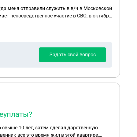
туда меня отправили служить в в/ч в Московской
имает непосредственное участие в СВО, в октябре
есть в контракте написано Московская область) ,
 2026 г. я был командирован в одну из частей
Задать свой вопрос
неуплаты?
ю свыше 10 лет, затем сделал дарственную
венник все это время жил в этой квартире,