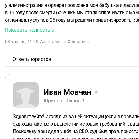
у администрации в ордере прописана моя бабушка и дедушка
в 15 году после смерти бабушки мы стали оплачивать с мам
оплачивал услуги, в 25 году мы решили приватизировать ква
услышали отказ от приватизации в связи с этим подали иск
Показать полностью
(брата), пол года они хадатайстовали по каким-то причина
08 апреля, 11:55
,
Анастасия
,
г. Хабаровск
преостановили из-за того что брат матери подписал контрак
Ответы юристов
Иван Мовчан
Юрист, г. Юхнов-1
Здравствуйте! Исходя из вашей ситуации (если я правил
суд ходатайство о выделении исковых требований к ваше
Поскольку ваш дядя ушёл на СВО, суд был прав, приоста
если только сам военнослужащий не попросил рассматри