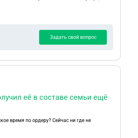
стровая стоимость квартиры - 2 500000. Что
Задать свой вопрос
олучил её в составе семьи ещё
 ордеру? Сейчас ни где не