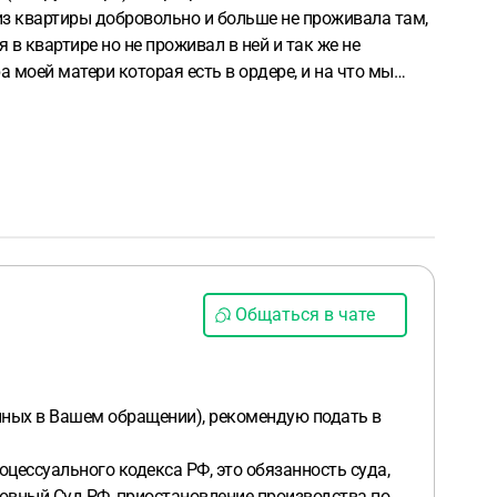
 из квартиры добровольно и больше не проживала там,
в квартире но не проживал в ней и так же не
 моей матери которая есть в ордере, и на что мы
щеним (сестру) и снятия с регистрационного учёта
нее судебное заседание на котором вовсе
ажите советом.
Общаться в чате
анных в Вашем обращении), рекомендую подать в
оцессуального кодекса РФ, это обязанность суда,
ховный Суд РФ, приостановление производства по