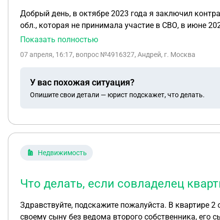
Добрый день, в октябре 2023 года я заключил контра
обл., которая не принимала участие в СВО, в июне 202
2025 г. я продлил контракт на год в своей в/ч в Мос
Показать полностью
но от моей в/ч отправляют в командировки в в/ч кот
07 апреля, 16:17
, вопрос №4916327, Андрей, г. Москва
для участия в СВО. Какие федеральные и РЕГИОНАЛЬНЫЕ выплаты мне положены? и на какие меры социальной поддержки я могу рассчитывать? Так же хочу
добавить, что перед подписанием контракта на Яблочково меня трудоустроили в ГБУ по г. Москве, для получения дополнительных выплат по 75 000 рублей, но
У вас похожая ситуация?
так как я не убыл на СВО сразу эти выплаты я не пол
Опишите свои детали — юрист подскажет, что делать.
Недвижимость
Что делать, если совладелец кварт
Здравствуйте, подскажите пожалуйста. В квартире 2
своему сыну без ведома второго собственника, его сы