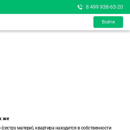
8 499 938-65-20
Войти
к же
(сестру матери), квартира находится в собственности