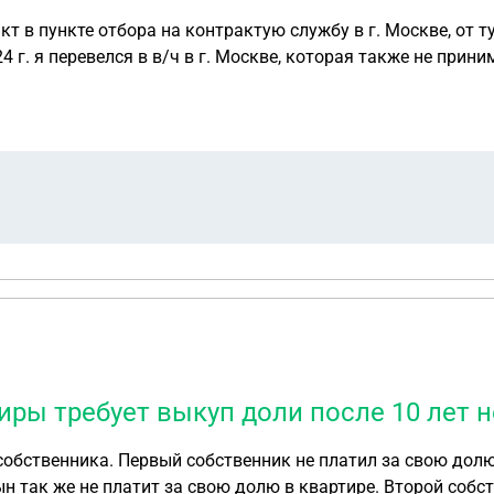
кт в пункте отбора на контрактую службу в г. Москве, от 
4 г. я перевелся в в/ч в г. Москве, которая также не прин
кве (но при этом штаб находится в московской области, то 
орые принимают участие в СВО, с января 2026 г. по апрель
учал ни разу.
иры требует выкуп доли после 10 лет 
 собственника. Первый собственник не платил за свою дол
н так же не платит за свою долю в квартире. Второй собст