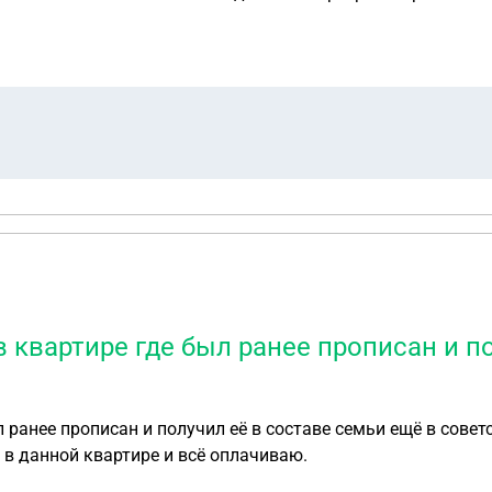
купа своей доли в размере 2 миллиона рублей, когда када
в квартире где был ранее прописан и п
 прописан и получил её в составе семьи ещё в советское время по
 в данной квартире и всё оплачиваю.