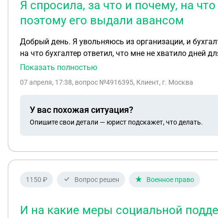
Я спросила, за что и почему, на чт
поэтому его выдали авансом
Добрый день. Я увольняюсь из организации, и бухгалт
на что бухгалтер ответил, что мне не хватило дней 
заранее спрашивал, на какие даты бронировать отпус
Показать полностью
что мне изначально не хватало дней для отпуска, по
07 апреля, 17:38
, вопрос №4916395, Клиент, г. Москва
увольнения потребуются их оплачивать. Я не была ув
мне не давали, что я авансом получу и должна буду платить если уво
У вас похожая ситуация?
выплатить им эту сумму в течение 10 дней, иначе они
Опишите свои детали — юрист подскажет, что делать.
первый год работы возникает у работника по истече
может предоставляться в любое время рабочего года 
которого ему был предоставлен отпуск, сумма отпуск
предоставления отпуска авансом определяется не на
использованием отпуска до отработки соответствующе
1150 ₽
Вопрос решен
Военное право
авансом, это не отменяет обязанности возместить средства,
137 ТК РФ просим добровольно вернуть указанную су
задолженности в судебном порядке».
И на какие меры социальной подде