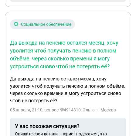
пикнула пропуском, прошла в раздевалку,
переоделась в форму. Пришла администратор и
отправила меня домой сказав что я не работаю
сегодня, а смены мои официальные по графику,
Социальное обеспечение
мне дали работать в мои смены пихнув ту другую
уборщицу не объяснив по каким основаниям они
Да выхода на пенсию остался месяц, хочу
это сделали. Я от своих смен не отказывалась , я
уволится чтоб получать пенсию в полном
вышла на работу, а меня не допустил к работе
объёме, через сколько времени я могу
администратор. Они не имеют право менять мне
устроиться сново чтоб не потерять её?
график работы в одностороннем порядке без
моего согласия под мою подпись. В чужие смены
Да выхода на пенсию остался месяц, хочу
я не вышла., сказав что это не мои и я выходить
уволится чтоб получать пенсию в полном объёме,
на них без моего согласия не обязана. Они мне
через сколько времени я могу устроиться сново
написали в чате что если я не хочу выходить по
чтоб не потерять её?
другому графику работы, то они со мной
05 апреля, 21:10
, вопрос №4914310, Ольга, г. Москва
прощаются и я должна к ним прийти и написать
заявление на увольнение . Я этого делать не
собираюсь.... Я не вышла в свою смену по вине
У вас похожая ситуация?
работодателя, а не по своей, какие дальше
Опишите свои детали — юрист подскажет, что