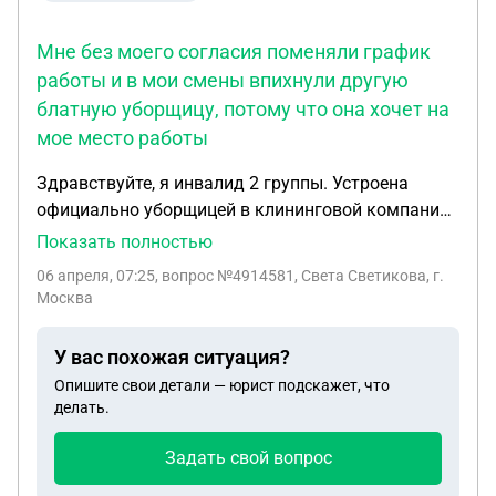
Мне без моего согласия поменяли график
работы и в мои смены впихнули другую
блатную уборщицу, потому что она хочет на
мое место работы
Здравствуйте, я инвалид 2 группы. Устроена
официально уборщицей в клининговой компании
штатным сотрудником, с графиком 2/2. Мне без
Показать полностью
моего согласия поменяли график работы и в мои
06 апреля, 07:25
, вопрос №4914581, Света Светикова, г.
смены впихнули другую блатную уборщицу,
Москва
потому что она хочет на мое место работы. Меня
просто выкидывают с работы. О своей
У вас похожая ситуация?
инвалидности не сообщала руководству потому
Опишите свои детали — юрист подскажет, что
что это мое право, а не обязанность. Я пришла в
делать.
свои смены на свою работу как обычно
расписалась в журнале явки на работу, прошла
Задать свой вопрос
через охрану под камерами видеонаблюдения,