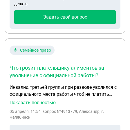
должны быть мои действия ?
делать.
Задать свой вопрос
Семейное право
Что грозит плательщику алиментов за
увольнение с официальной работы?
Инвалид третьей группы при разводе уволился с
официального места работы чтоб не платить
алименты с официального дохода и работает
Показать полностью
неофициально получая деньги на руки не платя
05 апреля, 11:54
, вопрос №4913779, Александр, г.
налоги, что ему за это грозит?
Челябинск