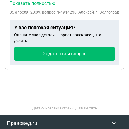
контрактнику уволенному по состоянию
Показать полностью
здоровья. Участник СВО, уволен по заболеванию
05 апреля, 20:09
, вопрос №4914230, Алексей, г. Волгоград
.Имеют ли право приставы удерживать с этого
пособия денежные средства в счет
У вас похожая ситуация?
задолженности? А также с пенсии по
Опишите свои детали — юрист подскажет, что
инвалидности, полученной на основании этого же
делать.
заболевания полученного на СВО?
Задать свой вопрос
Дата обновления страницы
08.04.2026
Правовед.ru