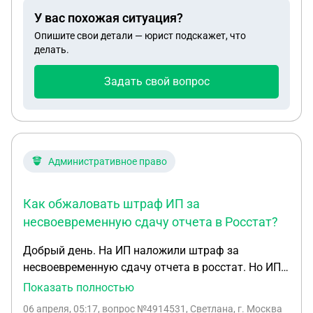
будут использоваться заказчиком. Прикрепил
У вас похожая ситуация?
договор расторжения и договор оказания услуг. С
Опишите свои детали — юрист подскажет, что
момента получения предоплаты я не вносил её в
делать.
бюджет (не подавал декларацию для уплаты
НДС). Я ИП, но с заказчиком мы договорились,
Задать свой вопрос
что работаем с НДС 20%. Сколько мне сейчас
вернуть заказчику и сколько уплатить в бюджет?
Декларация не была подана своевременно, как
сейчас поступить, чтобы избежать штрафов?
Административное право
Как обжаловать штраф ИП за
несвоевременную сдачу отчета в Росстат?
Добрый день. На ИП наложили штраф за
несвоевременную сдачу отчета в росстат. Но ИП
деятельность данную уже не ведет, запросов на
Показать полностью
сдачу отчетов по почте не приходило. Какие
06 апреля, 05:17
, вопрос №4914531, Светлана, г. Москва