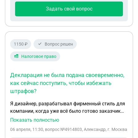
Задать свой вопрос
1150 ₽
Вопрос решен
Налоговое право
Декларация не была подана своевременно,
как сейчас поступить, чтобы избежать
штрафов?
Я дизайнер, разрабатывал фирменный стиль для
компании, когда уже всё было готово заказчик
решил прекратить сотрудничество и попросил
Показать полностью
вернуть 50% от суммы предоплаты,
06 апреля, 11:30
, вопрос №4914803, Александр, г. Москва
разработанные материалы остаются у меня и не