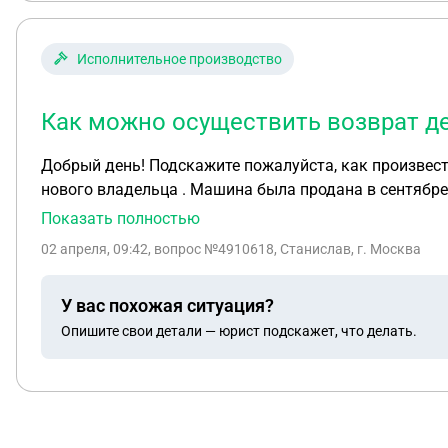
Исполнительное производство
Как можно осуществить возврат д
Добрый день! Подскажите пожалуйста, как произвести возврат арестованных судебными приставами денег. Арест произошел из-за не оплаченных штрафов
нового владельца . Машина была продана в сентябре 2025 года. Человек, который купил ее, просто катался и набрал 5 штрафов в период с ноября по декабрь.
В феврале 2026 начали арестовываться счета и пришлось оплачивать все начисленные 
Показать полностью
ФНС машина была снята с учета 19 декабря 2025. Большой ошибкой было не снять ее самостоят
02 апреля, 09:42
, вопрос №4910618, Станислав, г. Москва
У вас похожая ситуация?
Опишите свои детали — юрист подскажет, что делать.