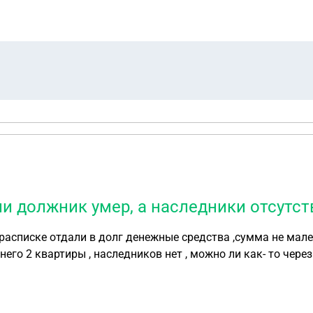
ли должник умер, а наследники отсутс
в долг денежные средства ,сумма не маленькая , должник не выплатил д/с , 
 ?