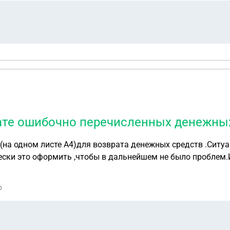
ате ошибочно перечисленных денежны
р
тьдесят пять тысяч рублей ). Обязуюсь вернуть их полност