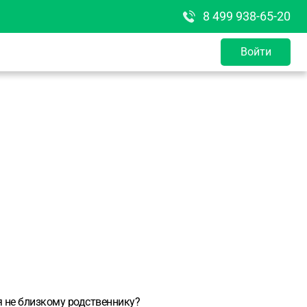
8 499 938-65-20
Войти
 не близкому родственнику?