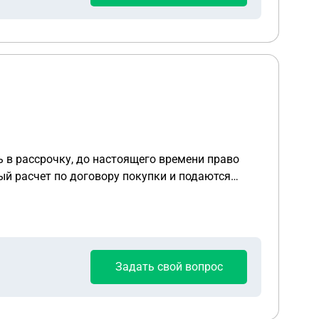
 в рассрочку, до настоящего времени право
ый расчет по договору покупки и подаются
управляющая компания начисляет коммунальные
аченные денежные средства? заранее спасибо за
Задать свой вопрос