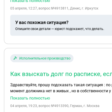
Показать полностью
05 апреля, 12:27
, вопрос №4913811, Денис, г. Иркутск
У вас похожая ситуация?
Опишите свои детали — юрист подскажет, что делать.
Исполнительное производство
Как взыскать долг по расписке, ес
Здравствуйте, прошу подсказать такая ситуация : по расписке отдали 
момент должника нет в живых , но в собственности у него 2 квартиры , наследников нет , можно ли как- то через суд взыскать денежные средства ,чтобы через
приставов реализовались квартиры и вернули деньги
Показать полностью
04 апреля, 19:23
, вопрос №4913390, Герман, г. Москва