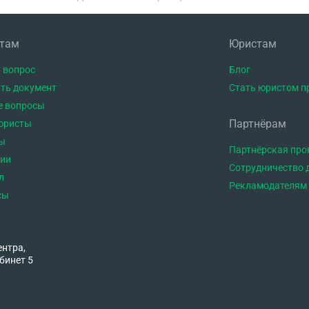
нтам
Юристам
 вопрос
Блог
ть документ
Стать юристом п
е вопросы
Партнёрам
юристы
ы
Партнёрская пр
тии
Сотрудничество 
л
Рекламодателям
сы
ентра,
бинет 5