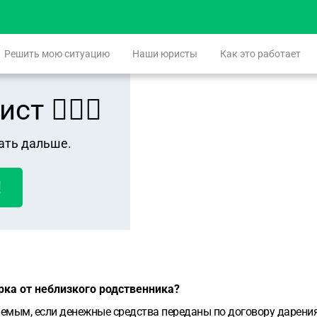
Решить мою ситуацию
Наши юристы
Как это работает
 👨🏻‍⚖️
ать дальше.
!
рка от неблизкого родственника?
яемым, если денежные средства переданы по договору дарения