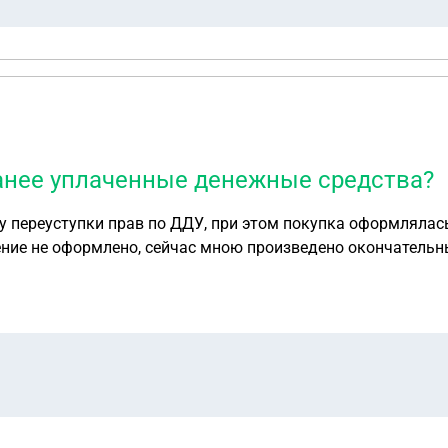
дписи сторон _________
ранее уплаченные денежные средства?
 переуступки прав по ДДУ, при этом покупка оформлялась
ние не оформлено, сейчас мною произведено окончательн
венности. До регистрации права собственности мне уже 
 я оплачиваю. Могу ли я требовать вернуть мне ранее упл