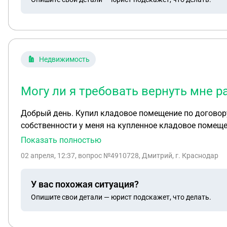
месяцев перечисления платежей (Апрель,Май,Июнь) Обязанности по оплате денежных средств исполнены в полном обьёме и любые гражданские и уголовные
претензии прекращаются. Дата ______ по
Недвижимость
Могу ли я требовать вернуть мне 
Добрый день. Купил кладовое помещение по договору
собственности у меня на купленное кладовое помеще
документы в Росреестр на регистрацию права собст
Показать полностью
платежи и взносы по капитальному ремонту, которые
02 апреля, 12:37
, вопрос №4910728, Дмитрий, г. Краснодар
ответ
У вас похожая ситуация?
Опишите свои детали — юрист подскажет, что делать.