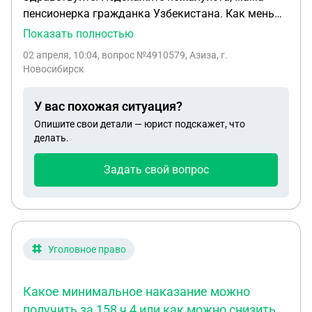
пенсионерка гражданка Узбекистана. Как меньше
месяца уехала в Узбекистан но сейчас хочет
Показать полностью
ехать обратно в Россию. Вопрос можно ей
02 апреля, 10:04
, вопрос №4910579, Азиза, г.
приехать обратно не проходя 90 дней?
Новосибирск
У вас похожая ситуация?
Опишите свои детали — юрист подскажет, что
делать.
Задать свой вопрос
Уголовное право
Какое минимальное наказание можно
получить за 158 ч 4 или как можно снизить