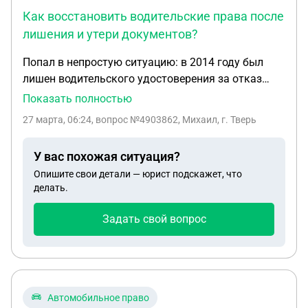
Как восстановить водительские права после
лишения и утери документов?
Попал в непростую ситуацию: в 2014 году был
лишен водительского удостоверения за отказ
пройти медосвидетельствование, судом назначен
Показать полностью
штраф и полтора года лишения прав. За это
27 марта, 06:24
, вопрос №4903862, Михаил, г. Тверь
время поменял прописку и место жительства на
другой регион, в 2017 году писал запрос о
У вас похожая ситуация?
переводе прав в регион проживания , тогда еще
Опишите свои детали — юрист подскажет, что
имея временную регистрацию, до настоящего
делать.
времени восстановлением прав не занимался. В
этом году поехал в МРЭО уже имея постоянную
Задать свой вопрос
прописку, чтобы пройти экзамен на знание ПДД,
куда, как я думал, что перевели права еще в 2017
году, оказалось, что моего В/У у них нет и даже не
приходили, тогда я позвонил в ГИБДД города, где
меня лишали, чтобы уточнить, где мое В/У,
Автомобильное право