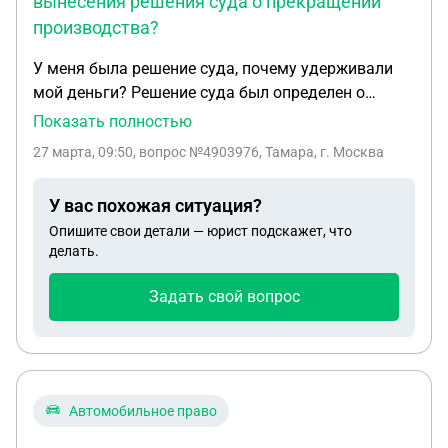
вынесения решения суда о прекращении
производства?
У меня была решение суда, почему удерживали
мой деньги? Решение суда был определен о
прекрашений, а у меня наоборот получился.
Показать полностью
26.12.2025г я писала заявление решение суда
27 марта, 09:50
, вопрос №4903976, Тамара, г. Москва
31.12.2025г до 25 03 2026г уменя снимали
деньги.Вы чем сможете помочь? Деньги можно
У вас похожая ситуация?
вернуть?.
Опишите свои детали — юрист подскажет, что
делать.
Задать свой вопрос
Автомобильное право