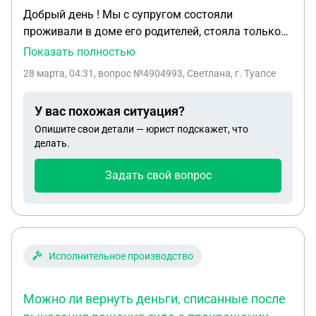
Добрый день ! Мы с супругом состояли
проживали в доме его родителей, стояла только
коробка дома, ремонт и все остальное делалось
Показать полностью
уже в браке , после 8 лет брака родители делают
28 марта, 04:31
, вопрос №4904993, Светлана, г. Туапсе
дарственную и за это время мы еще успеваем
построить на этом участке дом(баню) , беседку,
У вас похожая ситуация?
провести в два помещения газ, сделать ландшафт
Опишите свои детали — юрист подскажет, что
и забор . У нас два несовершеннолетних ребенка .
делать.
Могу ли я при разводе претендовать на это
имущество ?
Задать свой вопрос
Исполнительное производство
Можно ли вернуть деньги, списанные после