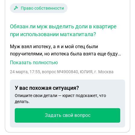
Право собственности
Обязан ли муж выделить доли в квартире
при использовании маткапитала?
Муж взял ипотеку, а я и мой отец были
поручителями, но ипотека была взята еще буду
мы не были в браке, после свадьбы в ипотечную
Показать полностью
квартиру вложен материнский капитал второго
24 марта, 17:55
, вопрос №4900840, ЮЛИЯ, г. Москва
ребенка, сейчас ипотека погашена, квартира
оформляется на мужа, как собственника. Обязан
У вас похожая ситуация?
ли он выделить доли, если да, то в каком
Опишите свои детали — юрист подскажет, что
соотношении и кому. В семье двое детей 14 и 11
делать.
лет. И какие документы для этого нужны? И
подача оформления в МФЦ?
Задать свой вопрос