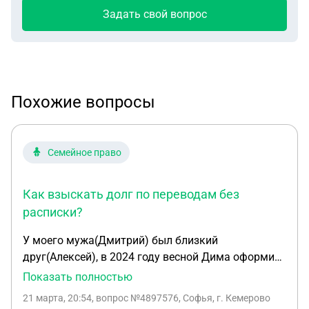
Задать свой вопрос
Похожие вопросы
Семейное право
Как взыскать долг по переводам без
расписки?
У моего мужа(Дмитрий) был близкий
друг(Алексей), в 2024 году весной Дима оформил
кредитную карту на 150.000 руб, как только Леша
Показать полностью
узнал об этом он стал просить в долг, то по 10.000
21 марта, 20:54
, вопрос №4897576, Софья, г. Кемерово
руб, то по 20.000 руб и в итоге Дима перевёл ему