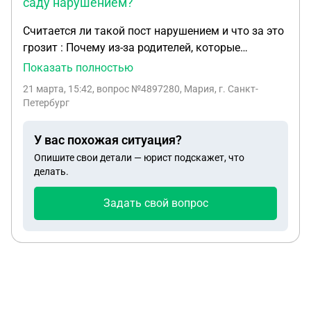
саду нарушением?
Считается ли такой пост нарушением и что за это
грозит : Почему из-за родителей, которые
приводят своих детей с особенностями развития
Показать полностью
в обычные детские сады, страдают и воспитатели,
21 марта, 15:42
, вопрос №4897280, Мария, г. Санкт-
и дети? Из-за одного такого случая уволилась
Петербург
наша любимая педагог, которую уважают и дети,
и родители. В нашем городе есть специальный
У вас похожая ситуация?
детский сад для детей с особенностями развития,
Опишите свои детали — юрист подскажет, что
где есть всё необходимое: здание и штат
делать.
квалифицированных сотрудников. А вы тащите
ребёнка, с диагнозом, которому не нужно 25 детей
Задать свой вопрос
в группе, он в пять лет ходит в подгузниках, сам
не обслуживает себя. Это ваш крест! Вы должны
им заниматься и водить в спец сад.