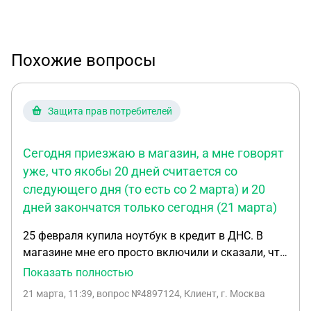
Похожие вопросы
Защита прав потребителей
Сегодня приезжаю в магазин, а мне говорят
уже, что якобы 20 дней считается со
следующего дня (то есть со 2 марта) и 20
дней закончатся только сегодня (21 марта)
25 февраля купила ноутбук в кредит в ДНС. В
магазине мне его просто включили и сказали, что
все дальнейшие проверки дома. По приезде
Показать полностью
домой я увидела, что у ноутбука сломана
21 марта, 11:39
, вопрос №4897124, Клиент, г. Москва
матрица экрана. Через 5 дней (1 марта) повезла