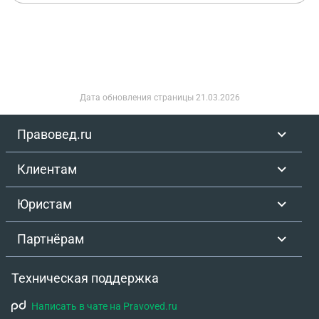
успел полностью остановиться избежав
столкновения с спереди идущим авто, я резко
нажал на тормоз, но машина не тормозила,
скорее всего из-за снега и АБС, в результате я
врезался в машину передо мной, далее меня
отбросило в машина Газель в правом ряду, и от
Дата обновления страницы
21.03.2026
нее я врезался в грузовую фуру донгфенг (точнее
в ее прицеп) и затем машина прекратила
Правовед.ru
движение. Я заглушил двигатель и выбежал из
машины, вытащил супругу с заднего ряда и дочь,
Клиентам
после чего машина посредством системы глонас
вызвала скорую и ДПС, дочь и супругу забрала
Юристам
скорая на обследование, а я подписал отказ от
госпитализации для того, чтобы заняться
Партнёрам
оформлением ДТП и прочими организационными
моментами, дочь оказалась в полном порядке, а
Техническая поддержка
супруге поставили диагноз перелом руки и
оказали помощь, отобразив информацию о том,
Написать в чате на Pravoved.ru
что травма получена в результате ДТП.