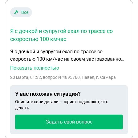
Все
Я с дочкой и супругой ехал по трассе со
скоростью 100 кмчас
Я с дочкой и супругой ехал по трассе со
скоростью 100 км/час на своем застрахованном
страховой компанией Согаз «осаго» авто
Показать полностью
Volkswagen Jetta 2011 года из города Самара в
20 марта, 01:32
, вопрос №4895760, Павел, г. Самара
город жигулевск. Погода была снежной,
видимость плохая, а дорожное полотно
У вас похожая ситуация?
заснеженным. Как потом стало известно, где-то
Опишите свои детали — юрист подскажет, что
впереди опрокинулась фура на дороге, из-за чего
делать.
движение остановилось или перекрылось, а
едущие автомобили начали экстренное
Задать свой вопрос
торможение. Автомобиль GAC едущий в моей
полосе передо мной резко начал тормозить и