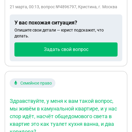
Как правильно составить протокол собрания, в
управляющий сказал, что если он и успеет
21 марта, 00:13
, вопрос №4896797, Кристина, г. Москва
котором будет сказано, что голосование прошло
приехать к понедельнику, то мы вам его же и
в пользу того, что не за счет жильцов будет
вернем, хотя дефект был получен не мной). Что
У вас похожая ситуация?
проводится замена теплообменника, а за счет
мне делать? У меня есть видео-подтверждение,
Опишите свои детали — юрист подскажет, что
средств кап ремонта
что купила я этот ноутбук 25 февраля в 17.00. И
делать.
при первом включении 25 февраля дома в 19.10
уже была сломана матрица
Задать свой вопрос
Семейное право
Здравствуйте, у меня к вам такой вопрос,
мы живём в камунальной квартире, и у нас
спор идёт, насчёт общедомового света в
квартие это как туалет кухня ванна, и два
коридора?