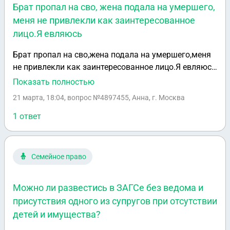
Брат пропал на сво, жена подала на умершего,
меня не привлекли как заинтересованное
лицо.Я евляюсь
Брат пропал на сво,жена подала на умершего,меня
не привлекли как заинтересованное лицо.Я евляюсь
сестрой.Также пришел отказ об фиктивном
Показать полностью
браке,хотя они заключили его в сизо и далее ни
21 марта, 18:04
, вопрос №4897455, Анна, г. Москва
общение,ничего.Жила с другим,прокурор отказал по
27 статье
1 ответ
Семейное право
Можно ли развестись в ЗАГСе без ведома и
присутствия одного из супругов при отсутствии
детей и имущества?