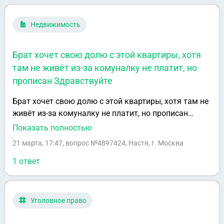
заявлению,. Но в квартире никто больше не
прописан кроме меня и моих детей
Недвижимость
Брат хочет свою долю с этой квартиры, хотя
там не живёт из-за комуналку не платит, но
прописан Здравствуйте
Брат хочет свою долю с этой квартиры, хотя там не
живёт из-за комуналку не платит, но прописан
Здравствуйте, прописано 6 человек, квартира
Показать полностью
муниципалка, он более виче, и он инвалид 2 группы,
21 марта, 17:47
, вопрос №4897424, Настя, г. Москва
дочь живет тоже в этой квартире со мной она не
совершенно летняя, как нам поступить, за квартиру
1 ответ
он не платит не когда, в доме нечего его нету
Уголовное право