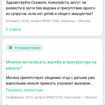
Здравствуйте Скажите, пожалуйста, могут ли
развести в загсе без ведома и присутствия одного
из супругов, если нет детей и общего имущества?
03 марта, 20:46
, вопрос №4877438, Сирануш, г. Москва
2 ответа
Уголовное право
Можем лм написать жалобу в прокуратуру на
мачеху?
Мачеха препятствует общению отца с детьми уже
взрослыми нельзя приехать угрожает вызовом
полиции в обратном случае, болел тяжело, был
Показать полностью
инсульт, смена номера телефона мы об этом узнали
28 февраля, 20:37
, вопрос №4873729, Анастасия, г. Москва
только когда приехали с полицией. Как поступить