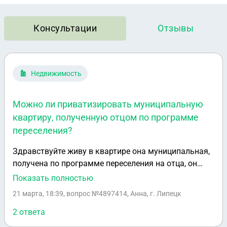
Консультации
Отзывы
Недвижимость
Можно ли приватизировать муниципальную
квартиру, полученную отцом по программе
переселения?
Здравствуйте живу в квартире она муниципальная,
получена по программе переселения на отца, он
умер прописаны я и мои дети, могу ли
Показать полностью
приватизировать её на себя? Просто как мне
21 марта, 18:39
, вопрос №4897414, Анна, г. Липецк
сказали в сельсовете: что по программе
переселения после отца идёт по счету мама которая
2 ответа
и может приватизировать якобы,а я только по