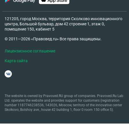
121205, город Москва, территория Сколково инновационного
центра, Большой бульвар, дом 42 строение 1, этаж 0,
помещение 150, кабинет 5
© 2011—2026 «Правовед.ru» Все права защищены.
Лицензионное соглашение
Карта сайта
The website is owned by Pravoved.RU group of companies. Pravoved.Ru Lab
Ltd. operates the website and provides support for customers (registration
number 1187746238536, 143026, Moscow, territory of the innovative center
Skolkovo, Bolshoy ave., house 42 building 1, floor 0 room 150 office 5).