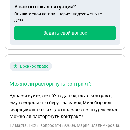
так,что бы квартира осталась сыну,а не
У вас похожая ситуация?
государству,может можно ли её приватизировать
Опишите свои детали — юрист подскажет, что
при жизни сестры,единственное,она не
делать.
дееспособна,сын её прописан в этой квартире
Задать свой вопрос
Военное право
Можно ли расторгнуть контракт?
Здравствуйте,отец 62 года подписал контракт,
ему говорили что берут на завод Минобороны
сварщиком, по факту отправляют в штурмовики.
Можно ли расторгнуть контракт?
17 марта, 14:28
, вопрос №4892609, Мария Владимировна,