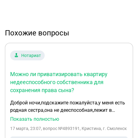
Похожие вопросы
Нотариат
Можно ли приватизировать квартиру
недееспособного собственника для
сохранения права сына?
Доброй ночи,подскажите пожалуйста,у меня есть
родная сестра,она не дееспособная,лежит в
пансионате с 2013 года,у нее есть квартира и она
Показать полностью
не приватизирована,так же у нее есть сын,ему уже
17 марта, 23:07
, вопрос №4893191, Кристина, г. Смоленск
25 лет,при смерти сестры можно ли сделать