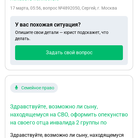
но воспользоваться ты имеешь право после
17 марта, 05:56
, вопрос №4892050, Сергей, г. Москва
выслуги 3 лет, данный закон действовал с 2022
года и прекратил своё действие в 2025 году. Что
У вас похожая ситуация?
это за закон и его номер? Я являюсь
Опишите свои детали — юрист подскажет, что
военнослужащим по контракту с 2023 года, на
делать.
мой рапорт написанный на имя командира части,
сказали что я не подхожу по данной программе, и
Задать свой вопрос
что мне сначала надо отслужить 3 года и только
после этого меня внесут в реестр НИС. То есть со
стороны командования происходит
мошенничество?
Семейное право
Здравствуйте, возможно ли сыну,
находящемуся на СВО, оформить опекунство
на своего отца инвалида 2 группы по
Здравствуйте, возможно ли сыну, находящемуся