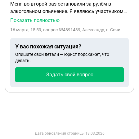
Меня во второй раз остановили за рулём в
алкогольном опьянение. Я являюсь участником
СВО. Машина моя, но нет прав. Когда задержали
Показать полностью
провели освидетельствование и отпустили.
16 марта, 15:59
, вопрос №4891439, Александр, г. Сочи
Машину жена перегнала домой. Спустя 2 часа
приехали сотрудники ДПС, и сказали машину
У вас похожая ситуация?
перегнать на то место где меня остановили. За
Опишите свои детали — юрист подскажет, что
рулём ехал сотрудник ДПС. Всё это нужно было
делать.
сделать для, не приехал сотрудник полиции и не
зафиксировал нарушение. Имели ли право
Задать свой вопрос
сотрудники полиции и ДПС так поступить?
Дата обновления страницы
18.03.2026