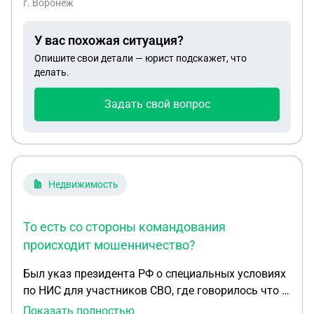
г. Воронеж
У вас похожая ситуация?
Опишите свои детали — юрист подскажет, что
делать.
Задать свой вопрос
Недвижимость
То есть со стороны командования
происходит мошенничество?
Был указ президента РФ о специальных условиях
по НИС для участников СВО, где говорилось что в
реестр вносят сразу после подписания контракта,
Показать полностью