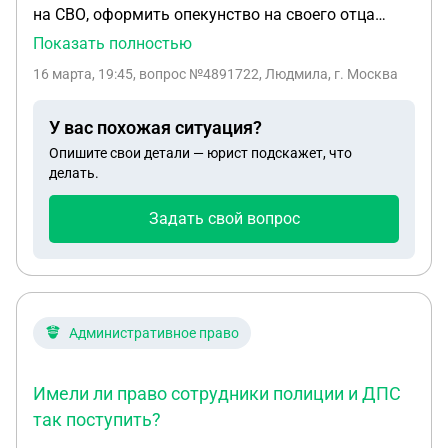
на СВО, оформить опекунство на своего отца
инвалида 2 группы по сердечно сосудистому
Показать полностью
заболеванию и заболеванию тазобедренных
16 марта, 19:45
, вопрос №4891722, Людмила, г. Москва
суставов 4 степени, имеется заключение вкк о
нуждаемости в постороннем уходе. В составе
У вас похожая ситуация?
семьи два человека : отец и сын.
Опишите свои детали — юрист подскажет, что
делать.
Задать свой вопрос
Административное право
Имели ли право сотрудники полиции и ДПС
так поступить?