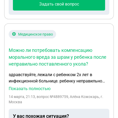
Задать свой вопрос
Медицинское право
Можно ли потребовать компенсацию
морального вреда за шрам у ребенка после
неправильно поставленного укола?
здравствуйте, лежали с ребенком 2х лет в
инфекционной больнице. ребенку неправильно
поставили укол, к него остался шрам. могу ли я
Показать полностью
потребовать выплатить моральный ущерб
14 марта, 21:13
, вопрос №4889759, Алёна Кожокарь, г.
больнице? совсем маленький ребенок и такой
Москва
большой шрам на всю жизнь…
У вас похожая ситуация?