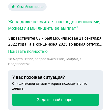
Семейное право
Жена даже не считает нас родственниками,
можем ли мы лишить ее аыплат?
Здравствуйте! Сын был мобилизован 21 сентября
2022 года., а в конце июня 2025 во время отпуска
зарегистрировал брак. Пожив с ней 7 дней уехал
Показать полностью
обратно в СВО. 8 декабря 2025 погиб. Жена даже
16 марта, 12:22
, вопрос №4891136, Баирма, г.
не считает нас родственниками, можем ли мы
Владивосток
лишить ее аыплат?
У вас похожая ситуация?
Опишите свои детали — юрист подскажет, что
делать.
Задать свой вопрос