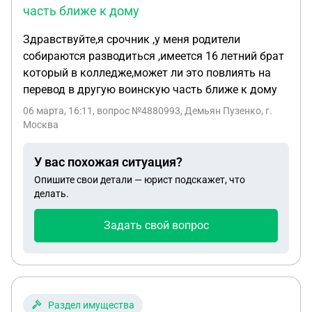
обоюдному согласию, и никакой денежки не было
часть ближе к дому
Здравствуйте,я срочник ,у меня родители
собираются разводиться ,имеется 16 летний брат
который в колледже,может ли это повлиять на
перевод в другую воинскую часть ближе к дому
06 марта, 16:11
, вопрос №4880993, Демьян Пузенко, г.
Москва
У вас похожая ситуация?
Опишите свои детали — юрист подскажет, что
делать.
Задать свой вопрос
Раздел имущества