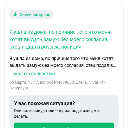
Семейное право
Я ушла из дома, по причине того что меня
хотят выдать замуж без моего согласия,
отец подал в розыск, полиция
Я ушла из дома, по причине того что меня хотят
выдать замуж без моего согласия, отец подал в
розыск, полиция пишет что я обязана приехать
Показать полностью
именно к ним чтобы написать заявления что со
05 марта, 15:47
, вопрос №4879663, Елена, г. Санкт-
мной всю в порядке, я боюсь что там будет
Петербург
поджидать мой отец, могу ли я пойти в любой
другой участок и написать заявления что я в
У вас похожая ситуация?
порядке ?
Опишите свои детали — юрист подскажет, что
делать.