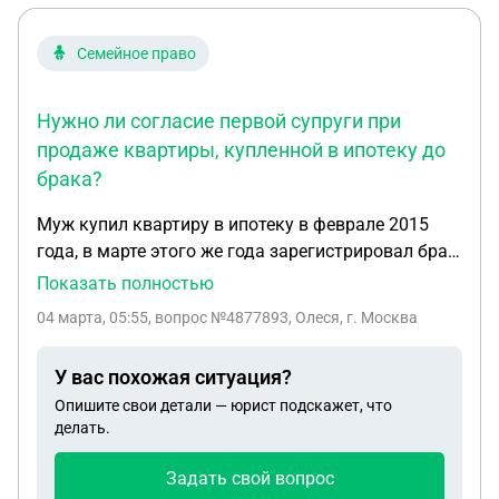
Семейное право
Нужно ли согласие первой супруги при
продаже квартиры, купленной в ипотеку до
брака?
Муж купил квартиру в ипотеку в феврале 2015
года, в марте этого же года зарегистрировал брак
, а летом в 2017 развелся. В 2021 году
Показать полностью
зарегистрировал брак со мной, в феврале 2025
04 марта, 05:55
, вопрос №4877893, Олеся, г. Москва
года ипотеку закрыли,сейчас квартиру надо
продать, нужно ли согласие первой супруги?
У вас похожая ситуация?
Опишите свои детали — юрист подскажет, что
делать.
Задать свой вопрос