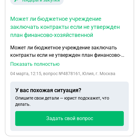
Тендеры и закупки
Может ли бюджетное учреждение
заключать контракты если не утвержден
план финансово-хозяйственной
Может ли бюджетное учреждение заключать
контракты если не утвержден план финансово-
хозяйственной деятельности и не размещен план
Показать полностью
график и какова ответственность, если контракт
04 марта, 12:15
, вопрос №4878161, Юлия, г. Москва
заключили и произвели по нему кассовый
расход?
У вас похожая ситуация?
Опишите свои детали — юрист подскажет, что
делать.
Задать свой вопрос