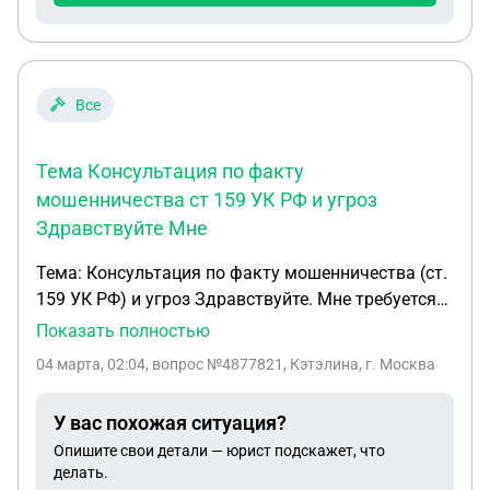
Все
Тема Консультация по факту
мошенничества ст 159 УК РФ и угроз
Здравствуйте Мне
Тема: Консультация по факту мошенничества (ст.
159 УК РФ) и угроз Здравствуйте. Мне требуется
срочная юридическая консультация по
Показать полностью
следующей ситуации, в которой я оказалась.
04 марта, 02:04
, вопрос №4877821, Кэтэлина, г. Москва
Краткое описание участников (для ясности): 1. Я:
Пострадавшая сторона (доверчивый
У вас похожая ситуация?
пользователь). 2. Мошенник (М): Мужчина, с
Опишите свои детали — юрист подскажет, что
которым я познакомилась для общения. Его
делать.
контакты: предположительный адрес (найденный