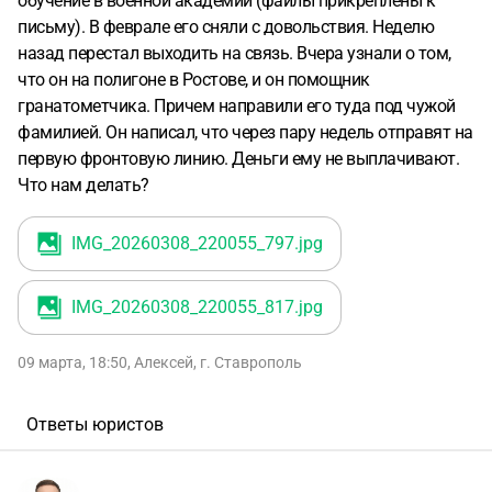
обучение в военной академии (файлы прикреплены к
письму). В феврале его сняли с довольствия. Неделю
назад перестал выходить на связь. Вчера узнали о том,
что он на полигоне в Ростове, и он помощник
гранатометчика. Причем направили его туда под чужой
фамилией. Он написал, что через пару недель отправят на
первую фронтовую линию. Деньги ему не выплачивают.
Что нам делать?
IMG_20260308_220055_797
.jpg
IMG_20260308_220055_817
.jpg
09 марта, 18:50
,
Алексей
,
г. Ставрополь
Ответы юристов