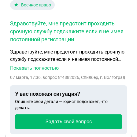
Военное право
Здравствуйте, мне предстоит проходить
срочную службу подскажите если я не имея
постоянной регистрации
Здравствуйте, мне предстоит проходить срочную
службу подскажите если я не имея постоянной
регистрации сделал временную регистрацию в
Показать полностью
другом городе (но там по факту не живу) Могу ли
07 марта, 17:36
, вопрос №4882026, Спилбер, г. Волгоград
я просто уведомить свой старый военкомат что
по временной регистрации я не живу а живу в
У вас похожая ситуация?
прежнем городе или необходимо аннулировать
Опишите свои детали — юрист подскажет, что
временную регистрацию чтобы не вставать на
делать.
учёт в другом городе? Просто хотелось бы
сохранить временную регистрацию и не менять
Задать свой вопрос
свой военкомат ( я же ведь не склоняюсь)