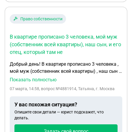
Право собственности
В квартире прописано 3 человека, мой муж
(собственник всей квартиры), наш сын, и его
отец, который там не
Добрый день! В квартире прописано 3 человека ,
мой муж (собственник всей квартиры) , наш сын ,
и его отец, который там не проживает , но
Показать полностью
регулярно приходит хулиганить, полиция
07 марта, 14:58
, вопрос №4881914, Татьяна, г. Москва
бессильна(( Получится ли его выписать через суд?
У вас похожая ситуация?
Опишите свои детали — юрист подскажет, что
делать.
Задать свой вопрос