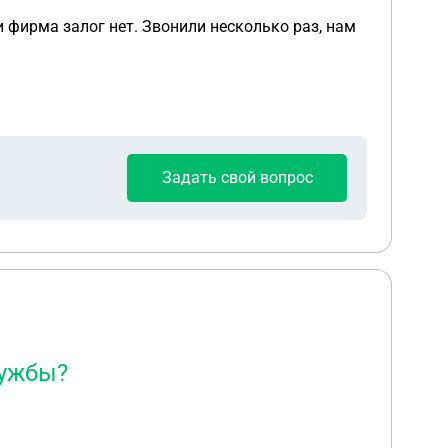
ам
Задать свой вопрос
лужбы?