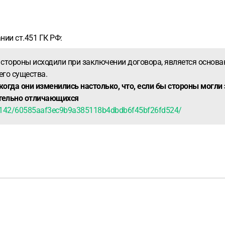
нии ст.451 ГК РФ:
 стороны исходили при заключении договора, является основа
его существа.
огда они изменились настолько, что, если бы стороны могли
ительно отличающихся
5142/60585aaf3ec9b9a385118b4dbdb6f45bf26fd524/