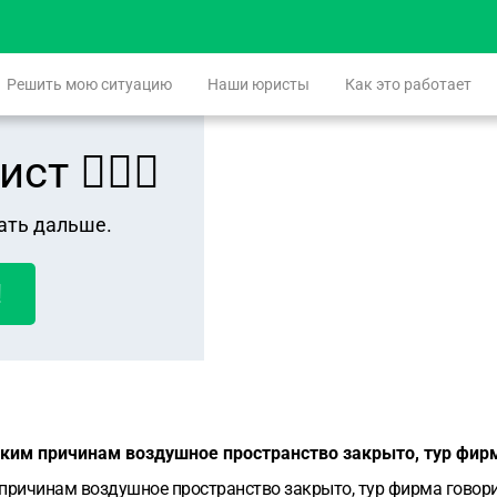
Решить мою ситуацию
Наши юристы
Как это работает
 👨🏻‍⚖️
ать дальше.
!
еским причинам воздушное пространство закрыто, тур фир
 причинам воздушное пространство закрыто, тур фирма говорит,