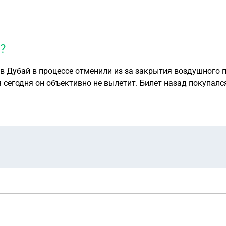
?
Билет назад покупался через туроператора библио-глобус, это