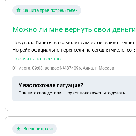
Защита прав потребителей
Можно ли мне вернуть свои деньги
Покупала билеты на самолет самостоятельно. Вылет в Дубай в процессе отменили из за закрытия воздушного пространства, нас отправили обратно в Москву.
Но рейс официально перенесли на сегодня число, хотя сегодня он объективно не вылетит. 
чартерный рейс, невозвратный. Круиз покупался через cruclab, это агрегатор. Круиз официально не отменялся , но измерил программу и стоит в порту. Можно ли
Показать полностью
мне вернуть свои деньги? На что ссылаться ?
01 марта, 09:08
, вопрос №4874096, Анна, г. Москва
У вас похожая ситуация?
Опишите свои детали — юрист подскажет, что делать.
Военное право