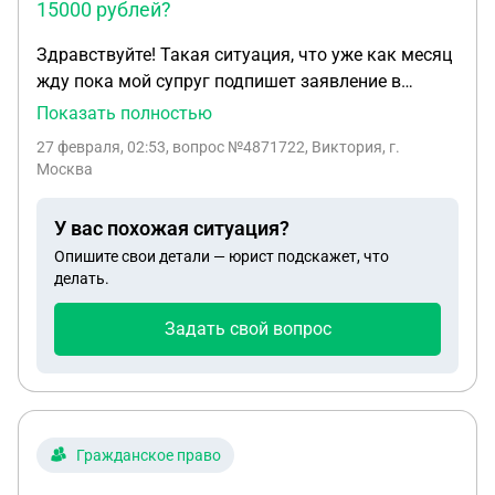
15000 рублей?
Здравствуйте! Такая ситуация, что уже как месяц
жду пока мой супруг подпишет заявление в
госуслугах на развод. Но он кормит завтраками и
Показать полностью
тянет время, непонятно почему. Обратилась в
27 февраля, 02:53
, вопрос №4871722, Виктория, г.
мфц мне сказали, что мне необходимо оплатить
Москва
госпошлину за двоих. Но в открытых источниках
сказано, что истец может оплатить только свою
У вас похожая ситуация?
часть пошлины. А второй супруг при желании
Опишите свои детали — юрист подскажет, что
забрать свидетельство и для того, чтобы
делать.
поставить штамп в паспорте, оплачивает 5000
рублей самостоятельно. Где-то написано, что я
Задать свой вопрос
должна заплатить ещё и за иск в суд 5000 рублей.
То есть если мой супруг уклоняется от оплаты
госпошлины, мне придется платить 15000 рублей?
Гражданское право