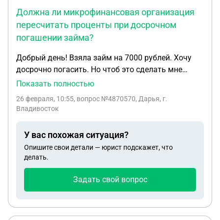
Должна ли микрофинансовая организация
пересчитать проценты при досрочном
погашении займа?
Добрый день! Взяла займ на 7000 рублей. Хочу
досрочно погасить. Но чтоб это сделать мне
нужно уведомить заемщика за 30 дней об этом.
Показать полностью
При этом они насчитывают проценты за 30 дней
26 февраля, 10:55
, вопрос №4870570, Дарья, г.
которыми я пользоваться не буду. Должны ли
Владивосток
они перечитать сумму? В договоре есть пункт.
платежей. 5.4. При досрочном возврате
У вас похожая ситуация?
заемщиком всей суммы потребительского
Опишите свои детали — юрист подскажет, что
кредита (займа) или ее части - кредитор в течение
делать.
5 (пяти) календарных дней со дня получения
уведомления исходя из досрочно возвращаемой
Задать свой вопрос
суммы потребительского кредита (займа)
производит расчет суммы основного долга и
процентов за фактический срок пользования