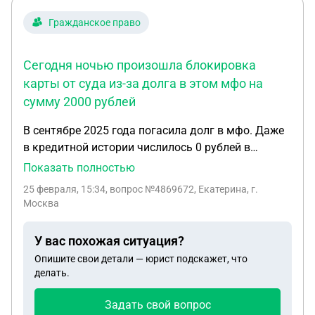
потребительским кредитом (займом),
подлежащих уплате заемщиком на день
Гражданское право
уведомления кредитора о таком досрочном
возвратс, и предоставляет указанну информацию.
Сегодня ночью произошла блокировка
карты от суда из-за долга в этом мфо на
сумму 2000 рублей
В сентябре 2025 года погасила долг в мфо. Даже
в кредитной истории числилось 0 рублей в
задолженности. Сегодня ночью произошла
Показать полностью
блокировка карты от суда из-за долга в этом мфо
25 февраля, 15:34
, вопрос №4869672, Екатерина, г.
на сумму 2000 рублей. Я никогда такую сумму
Москва
даже не брала и в справке о задолженности (я не
уверена что у меня есть именно за тот период), у
У вас похожая ситуация?
меня было сказано что у меня перед ними
Опишите свои детали — юрист подскажет, что
задолженность 0 рублей. Как вернуть средства?
делать.
Задать свой вопрос