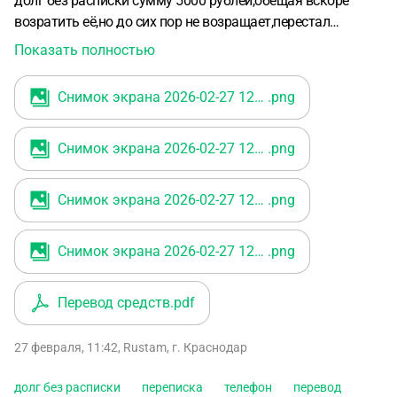
долг без расписки сумму 5000 рублей,обещая вскоре
возратить её,но до сих пор не возращает,перестал
отавечать на звонки и сообщения в Телеграм,где с ним
Показать полностью
ввелась переписка по поводу долга.Денежные средства
от меня поступили с моей банковской карты на третье
Снимок экрана 2026-02-27 121922
.png
лицо.Переписка с должником ввелась в Телеграм с моего
старого аккаунта,привязанный телефон остался
Снимок экрана 2026-02-27 121857
.png
прежним.Привязал новый номер телефона к банковской
карте,с которой осуществлён перевод денежных
средств,банковская карта прежняя.Есть желание
Снимок экрана 2026-02-27 121752
.png
возратить свои деньги и наказать ,запугать
злоумышленника.Внизу сохранённые скриншоты
Снимок экрана 2026-02-27 121553
.png
переписки с ним и с человеком,которому переведены
деньги,а также квитанция перевода из банковского
приложения.
Перевод средств
.pdf
27 февраля, 11:42
,
Rustam
,
г. Краснодар
долг без расписки
переписка
телефон
перевод