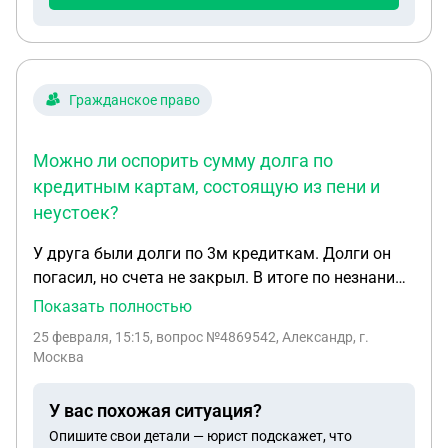
Гражданское право
Можно ли оспорить сумму долга по
кредитным картам, состоящую из пени и
неустоек?
У друга были долги по 3м кредиткам. Долги он
погасил, но счета не закрыл. В итоге по незнанию
накопилась куча долгов на сумму 175 тысяч
Показать полностью
рублей за пользование счетами. На
25 февраля, 15:15
, вопрос №4869542, Александр, г.
исполнительские производства в своё время он
Москва
махнул рукой. Спустя 3 года возникли проблемы
на работе и в жизни из-за долгов. Денег оплатить
У вас похожая ситуация?
такую огромную сумму нет. Можно ли как-то в
Опишите свои детали — юрист подскажет, что
суде оспорить эту сумму, ведь деньгами банков