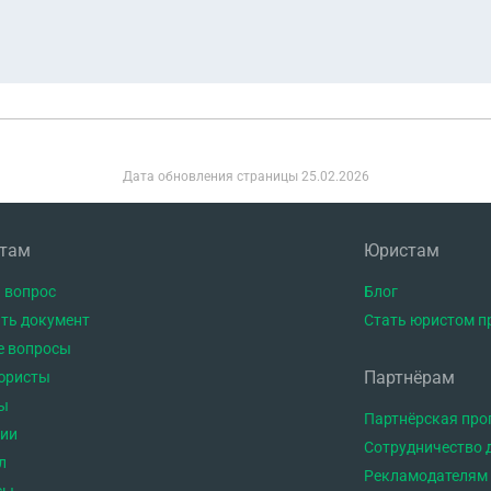
Дата обновления страницы
25.02.2026
нтам
Юристам
 вопрос
Блог
ть документ
Стать юристом п
е вопросы
Партнёрам
юристы
ы
Партнёрская пр
тии
Сотрудничество 
л
Рекламодателям