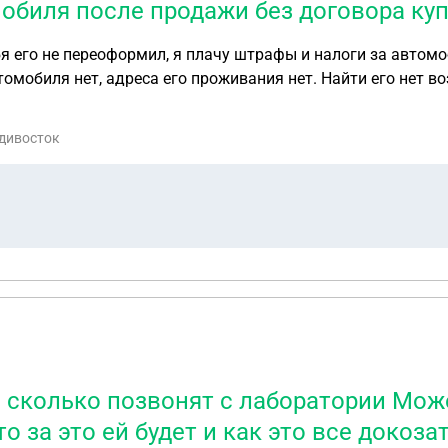
обиля после продажи без договора ку
бя его не переоформил, я плачу штрафы и налоги за автом
томобиля нет, адреса его проживания нет. Найти его нет 
шут его. Как можно выбраться из этой ситуации, списать а
омобиль?
адивосток
з сколько позвонят с лаборатории Мож
о за это ей будет и как это все докоза