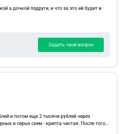
й а дочкой подруги, и что за это ей будет и
Задать свой вопрос
рных и серых схем - крипта чистая. После того
 блокируют карту альфа банка, затем ещё через