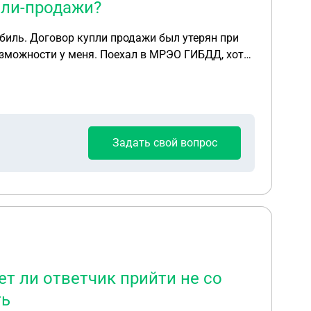
пли-продажи?
обиль. Договор купли продажи был утерян при
возможности у меня. Поехал в МРЭО ГИБДД, хотел
втомобиль, или может есть еще какие варианты
Задать свой вопрос
ет ли ответчик прийти не со
ть