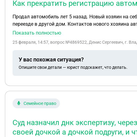
Как прекратить регистрацию автом
Продал автомобиль лет 5 назад. Новый хозяин на се
переезде в другой дом. Контактов нового хозяина ав
списать авто, мне отказали, сказали без дкп не спи
Показать полностью
чтоб не платить штрафы и налоги за проданный авт
25 февраля, 14:57
, вопрос №4869522, Денис Сергеевич, г. Вл
У вас похожая ситуация?
Опишите свои детали — юрист подскажет, что делать.
Семейное право
Суд назначил днк экспертизу, чере
своей дочкой а дочкой подруги, и чт