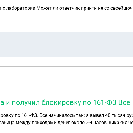
 с лаборатории Может ли ответчик прийти не со своей дочко
а и получил блокировку по 161-ФЗ Все
ей и потом еще 2 тысячи рублей через
азница между приходами денег около 3-4 часов, никаких че
чесов 5, я пошел и снял их в наличные. На следующий день