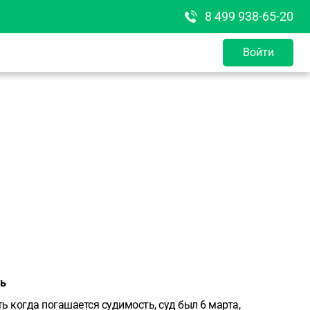
8 499 938-65-20
Войти
сь
ь когда погашается судимость, суд был 6 марта,