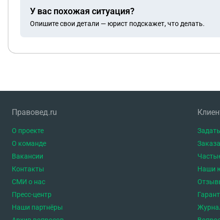
У вас похожая ситуация?
Опишите свои детали — юрист подскажет, что делать.
Правовед.ru
Клие
О проекте
Задать
О команде
Заказа
Вакансии
Часты
Контакты
Наши 
СМИ о нас
Отзыв
Пресс-центр
Гаран
Наши партнёры
Журна