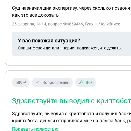
Суд назначил днк экспертизу, через сколько позвонят
как это все докозать
25 февраля, 14:14
, вопрос №4869446, Гуля, г. Челябинск
У вас похожая ситуация?
Опишите свои детали — юрист подскажет, что делать.
589 ₽
Вопрос решен
Все
Здравствуйте выводил с криптобот
Здравствуйте, выводил с криптобота и получил блокировку по 161-ФЗ. Все начиналось так: я вывел 48 тысяч рубл
криптобота, деньги отправляли мне на альфа банк, р
как мне отправили деньги, этим же вечером, спустя 
Показать полностью