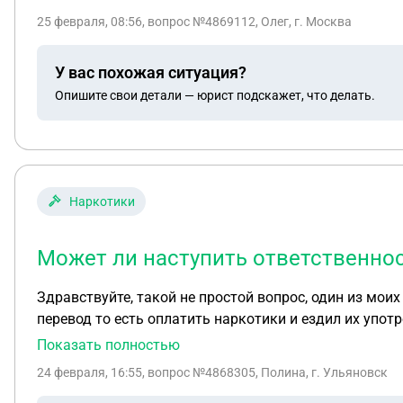
день дают блокировку по 161-ФЗ. Приходил в банк, г
25 февраля, 08:56
, вопрос №4869112, Олег, г. Москва
росписи от людей. Единственного чего не хватало: че
что меня заблокировали за перевод в 48 тысяч рубле
У вас похожая ситуация?
«имели опыт» с такими же блокировками. Я сделал вс
Опишите свои детали — юрист подскажет, что делать.
криптовалюту. Из последнего уведомления от банка м
собрать эти чеки, так как операция была через п2п, 
сказал: собрать чеки с живыми печатями и росписями,
получится снять 161-ФЗ, будут ли какие то последст
в мошеннических операциях). И возможно ли снятие
Наркотики
на человека, у которого 161-фз, за год не появляетс
Может ли наступить ответственнос
Здравствуйте, такой не простой вопрос, один из мо
перевод то есть оплатить наркотики и ездил их упот
у него скоро будет суд и я боюсь может ли мне за это
Показать полностью
24 февраля, 16:55
, вопрос №4868305, Полина, г. Ульяновск