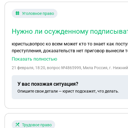
Уголовное право
Нужно ли осужденному подписыват
юристы,вопрос ко всем может кто то знает как поступить нам? 1.дело уголовное ч 1 ст118, наша позиция вынести оправдатель
преступления, доказательств нет приговор вынесли то
апелляционный обязательные работы уменьшил, 3.19.01.26 г мы от осужденного, подали кассационную жалобу , мы с нижегородской области 4.20.02.26 звонит
Показать полностью
секретарь с мирового и пришлашает придти и где то расписаться. 5.я думаю, что по закону,осужденный не должен ни гд
21 февраля, 18:20
, вопрос №4865999, Мила Россия, г. Нижни
отправить дело в кассацию.Тут какой то подвох.суд старается 
осужденный ,после аступления в законную силу, гле то в деле расписыва
У вас похожая ситуация?
осужденный, который отбывает срок наказания а это
Опишите свои детали — юрист подскажет, что делать.
Трудовое право