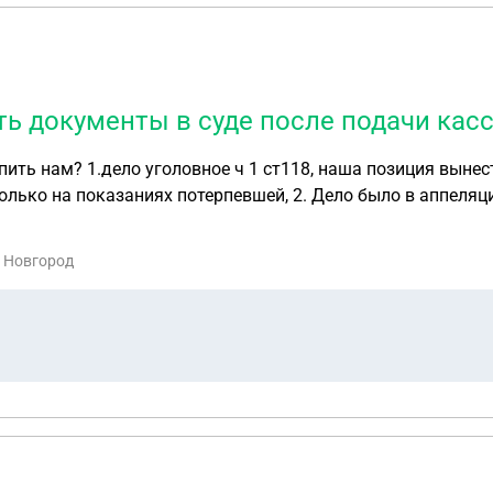
ь документы в суде после подачи кас
ный приговор нет события
лько на показаниях потерпевшей, 2. Дело было в аппеляцио
е расписываться для того чтоб
й Новгород
все млелать ,чтоб дело не ушло или чтоб дело в кассации забраковали
лся ? Я не юрист, но думаю что то тут не так. Если кто то знает,напишите, до
 обязательные работы,должен придти в мировой и под сем