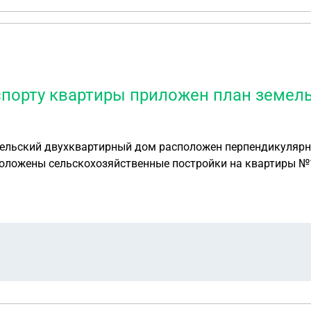
спорту квартиры приложен план земель
Сельский двухквартирный дом расположен перпендикулярн
ого же плана только с изменение номера квартиры)
ициальной прибыли. Согласования с нами не было. Мы лиш