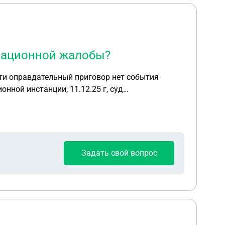
сационной жалобы?
нной инстанции, 11.12.25 г, суд
 . 6 Разве есть закон ,чтоб
лжен ли
 то расписаться?
Задать свой вопрос