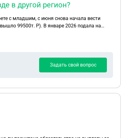
де в другой регион?
рете с младшим, с июня снова начала вести
 мне приходит отказ причина низкий доход , как
Задать свой вопрос