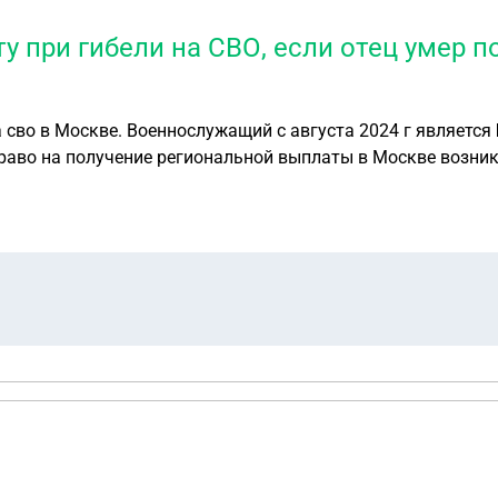
у при гибели на СВО, если отец умер 
сво в Москве. Военнослужащий с августа 2024 г является Б
аво на получение региональной выплаты в Москве возникло
региональной выплаты заморожена в связи с тем , что отец умер после дать смерти сына = 