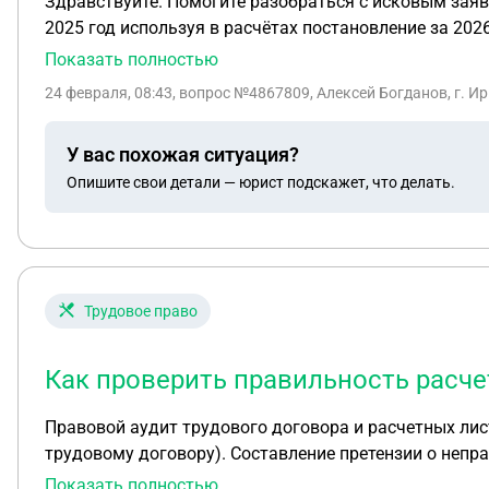
Здравствуйте. Помогите разобраться с исковым заявлением. Правомерно ли такое исковое заявление? Правильно ли посчитано обязате
2025 год используя в расчётах постановление за 2026
таблице не правильно указаны проценты по удержани
Показать полностью
целом на детей т.к. Ечюсть человек который слышал н
24 февраля, 08:43
, вопрос №4867809, Алексей Богданов, г. И
назначит выплату алиментов в твёрдой сумме чтобы 
У вас похожая ситуация?
Опишите свои детали — юрист подскажет, что делать.
Трудовое право
Как проверить правильность расче
Правовой аудит трудового договора и расчетных лис
трудовому договору). Составление претензии о неправильном расче
документы к данной проблеме пришлю через личный
Показать полностью