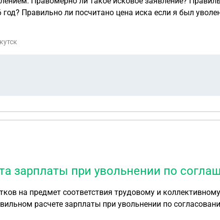
льство на выплаты за
 год? Правильно ли посчитано цена иска если я был уволен
я? Правильно ли подсчитана гос. пошлина? Как правильно
о не видел что мама истца просила сберкарту для покупки 
ркутск
половина была на счету у ребёнка?
та зарплаты при увольнении по согла
тков на предмет соответствия трудовому и коллективному
те зарплаты при увольнении по согласованию сторон. Данный вопрос будет
 чат