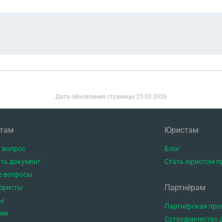
Дата обновления страницы
25.02.2026
нтам
Юристам
 вопрос
Блог
ть документ
Стать юристом п
е вопросы
Партнёрам
юристы
ы
Партнёрская пр
тии
Сотрудничество 