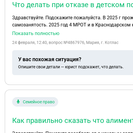
Что делать при отказе в детском п
Здравствуйте. Подскажите пожалуйста. В 2025 г про
самозанятость. 2025 год 4 МРОТ и в Краснодарском крае прож. минимум маленький( с июня по декабрь у меня вышло 99500т. Р). В январе 2026 подала на
пособия одобрили по 100%. Так же получилось что в 
Показать полностью
быть в такой ситуации?
24 февраля, 12:40
, вопрос №4867976, Мария, г. Котлас
У вас похожая ситуация?
Опишите свои детали — юрист подскажет, что делать.
Семейное право
Как правильно сказать что алимен