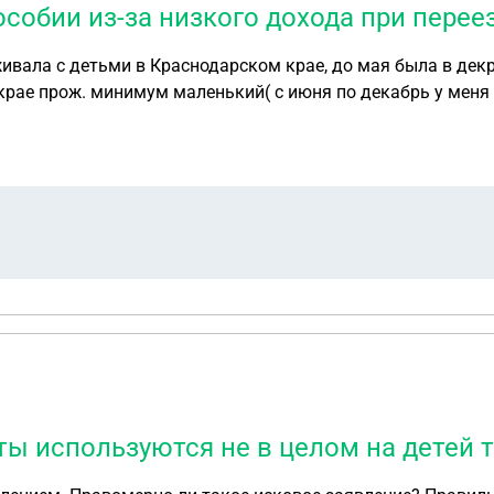
особии из-за низкого дохода при переез
живала с детьми в Краснодарском крае, до мая была в дек
конце января переезжаем жить в Архангельск, перепадаю и
ты используются не в целом на детей т