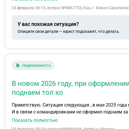
24 февраля, 06:15
, вопрос №4867733, Ена, г. Южно-Сахалинск
У вас похожая ситуация?
Опишите свои детали — юрист подскажет, что делать.
Недвижимость
В новом 2026 году, при оформлени
поднаем тол ко
Приветствую. Ситуация следующая , в мае 2025 года
И в связи с командировками не оформил поднаем за 2
оформит поднаем тол ко с 1 января 2026 года , и пер
Показать полностью
Скажите , правомерны ли действия руководства полка