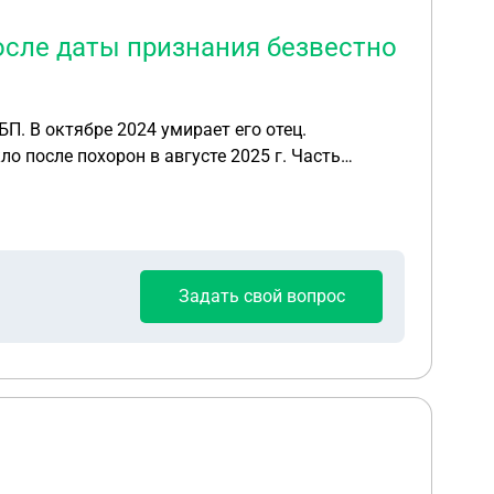
после даты признания безвестно
П. В октябре 2024 умирает его отец.
 после похорон в августе 2025 г. Часть
даты БП . Каким документом это определено.
Задать свой вопрос