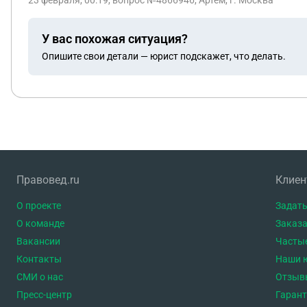
23 февраля, 00:19
, вопрос №4866946, Артём, г. Москва
У вас похожая ситуация?
Опишите свои детали — юрист подскажет, что делать.
Правовед.ru
Клие
О проекте
Задать
О команде
Заказа
Вакансии
Часты
Контакты
Наши 
СМИ о нас
Отзыв
Пресс-центр
Гаран