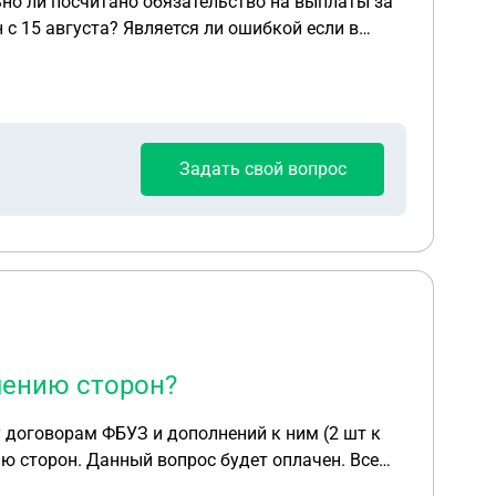
 с 15 августа? Является ли ошибкой если в
 сказать что алименты используются не в
сигарет хотя истец не курит? И если суд
Задать свой вопрос
шению сторон?
 договорам ФБУЗ и дополнений к ним (2 шт к
 оплачен. Все