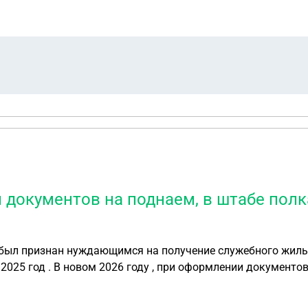
и документов на поднаем, в штабе пол
 был признан нуждающимся на получение служебного жилья
025 год . В новом 2026 году , при оформлении документов
ерасчёта за 2025 год не будет , по причине указания кома
 .