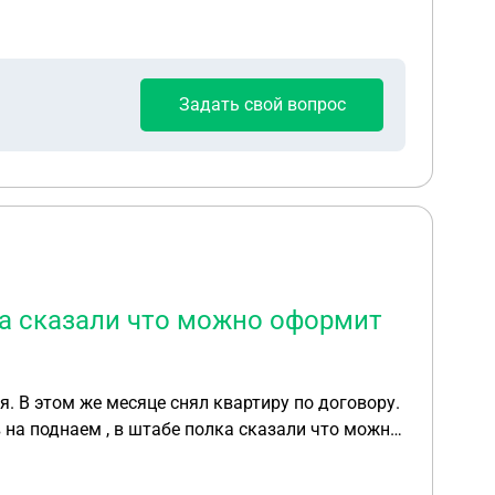
Задать свой вопрос
ка сказали что можно оформит
. В этом же месяце снял квартиру по договору.
 на поднаем , в штабе полка сказали что можно
ндира полка и закрытия финансового года .