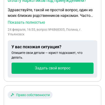
оплату наркотиков под принуждением?
Здравствуйте, такой не простой вопрос, один из
моих близких родственников наркоман. Часто
насильственными действиями (избиение)
Показать полностью
заставлял меня делать перевод то есть оплатить
24 февраля, 16:55
, вопрос №4868305, Полина, г.
наркотики и ездил их употреблял. Я этим не
Ульяновск
занимаюсь, я только оплачивала из за его
насильственных действий приходилось, сейчас у
У вас похожая ситуация?
него скоро будет суд и я боюсь может ли мне за
Опишите свои детали — юрист подскажет, что
это что то быть? Я учусь сама на врача, и очень
делать.
страшно, боюсь что мне за это что то будет(
Задать свой вопрос
Право собственности