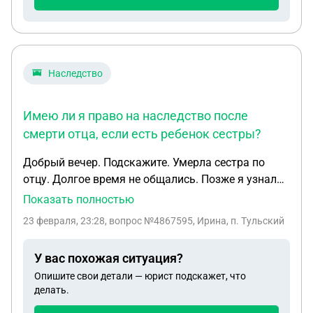
Правомерно ли это?
Наследство
Имею ли я право на наследство после
смерти отца, если есть ребенок сестры?
Добрый вечер. Подскажите. Умерла сестра по
отцу. Долгое время не общались. Позже я узнала ,
что умер отец. У сестры остался ребенок.,При
Показать полностью
жизни у отца было две квартиры. Имею я право ,
23 февраля, 23:28
, вопрос №4867595, Ирина, п. Тульский
что то получить в наследство?
У вас похожая ситуация?
Опишите свои детали — юрист подскажет, что
делать.