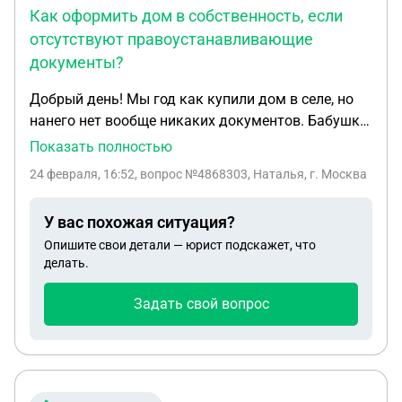
Как оформить дом в собственность, если
отсутствуют правоустанавливающие
документы?
Добрый день! Мы год как купили дом в селе, но
нанего нет вообще никаких документов. Бабушка
которая в нем жила умерла в сентябре 2021 года,
Показать полностью
единственное что у нее было это платёжка за
24 февраля, 16:52
, вопрос №4868303, Наталья, г. Москва
электричество. А дом нам продал ее сын.Он
живёт в этом же селе. Подскажите как нам быть в
У вас похожая ситуация?
этой ситуации, и можно ли что то сделать?
Опишите свои детали — юрист подскажет, что
делать.
Задать свой вопрос