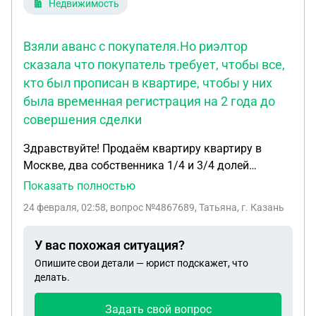
Недвижимость
Взяли аванс с покупателя.Но риэлтор
сказала что покупатель требует, чтобы все,
кто был прописан в квартире, чтобы у них
была временная регистрация на 2 года до
совершения сделки
Здравствуйте! Продаём квартиру квартиру в
Москве, два собственника 1/4 и 3/4 долей
соответственно. Все документы в порядке,
Показать полностью
риэлтор потребовала справки о том что не
24 февраля, 02:58
, вопрос №4867689, Татьяна, г. Казань
состоят на учёте у нарколога и психиатра. Все
жильцы из квартиры выписались до сделки!Взяли
У вас похожая ситуация?
аванс с покупателя.Но риэлтор сказала что
Опишите свои детали — юрист подскажет, что
покупатель требует, чтобы все, кто был прописан
делать.
в квартире, чтобы у них была временная
регистрация на 2 года до совершения сделки!
Задать свой вопрос