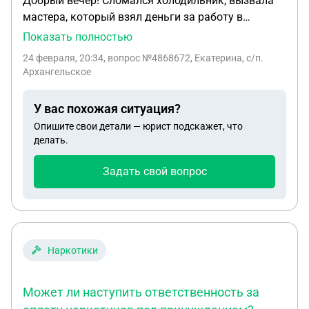
Добрый вечер! Сломался холодильник, вызвала
мастера, который взял деньги за работу в
размере 19000, но работу так и не выполнил, хотя
Показать полностью
приезжал и делал вид, что что-то делает. По итогу
24 февраля, 20:34
, вопрос №4868672, Екатерина, с/п.
сказал, что холодильник не отремонтировать.
Архангельское
Деньги не вернул. Подала заявление в полицию,
пришла отписка, что в возбуждении уголовного
У вас похожая ситуация?
дела отказано за отсутствием состава
Опишите свои детали — юрист подскажет, что
преступления. Теперь надо подать в суд на
делать.
возврат денег, на компенсацию, на ущерб,
размеры сумм я незнаю как высчитать.
Задать свой вопрос
Помогите, пожалуйста
Наркотики
Может ли наступить ответственность за