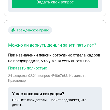
Задать свой вопрос
Гражданское право
Можно ли вернуть деньги за эти пять лет?
При назначении пенсии сотрудник отдела кадров
не предупредила, что у меня есть льготы по
вредности и оформили пенсию в 60 лет, вместо
Показать полностью
55. Я мог бы пять лет получать пенсию. Можно ли
24 февраля, 02:21
, вопрос №4867683, Камиль, г.
вернуть деньги за эти пять лет?
Краснодар
У вас похожая ситуация?
Опишите свои детали — юрист подскажет, что
делать.