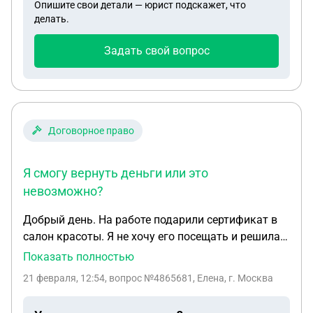
Опишите свои детали — юрист подскажет, что
телефону я еле допросилась чек выдать, обещая,
делать.
что буду жаловаться. Подскажите пож-та: есть-ли
шанс вернуть деньги? Ведь ребенок обратился за
Задать свой вопрос
помощью. Не по человечески поступили.
Договорное право
Я смогу вернуть деньги или это
невозможно?
Добрый день. На работе подарили сертификат в
салон красоты. Я не хочу его посещать и решила
вернуть деньги. Сертификат заканчивается 16.03.
Показать полностью
приехала в салон и заполнила заявление 31.01.
21 февраля, 12:54
, вопрос №4865681, Елена, г. Москва
ответамне было аж 14 рабочих дней. После моего
обращения,вчера перенаправили ответ и