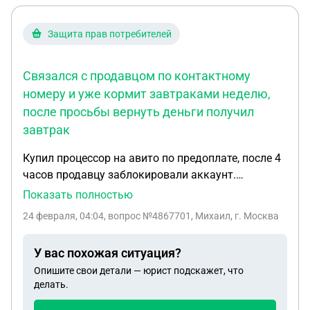
Защита прав потребителей
Связался с продавцом по контактному
номеру и уже кормит завтраками неделю,
после просьбы вернуть деньги получил
завтрак
Купил процессор на авито по предоплате, после 4
часов продавцу заблокировали аккаунт.
Связался с продавцом по контактному номеру и
Показать полностью
уже кормит завтраками неделю, после просьбы
24 февраля, 04:04
, вопрос №4867701, Михаил, г. Москва
вернуть деньги получил завтрак. Что делать?
У вас похожая ситуация?
Опишите свои детали — юрист подскажет, что
делать.