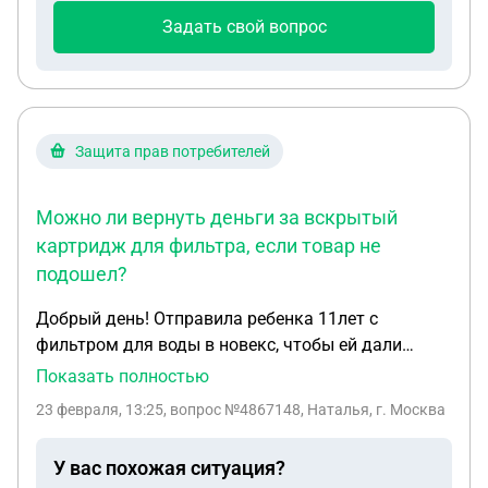
Задать свой вопрос
Защита прав потребителей
Можно ли вернуть деньги за вскрытый
картридж для фильтра, если товар не
подошел?
Добрый день! Отправила ребенка 11лет с
фильтром для воды в новекс, чтобы ей дали
(купить) новый. Ее отправили к стелажу с
Показать полностью
картриджами и сказали взять самой. Принеся
23 февраля, 13:25
, вопрос №4867148, Наталья, г. Москва
домой, вскрыли, картридж не подошел.
Отправила ее менять или вернуть деньги. Ей
У вас похожая ситуация?
отказали, сославшись, что упаковка вскрыта. По