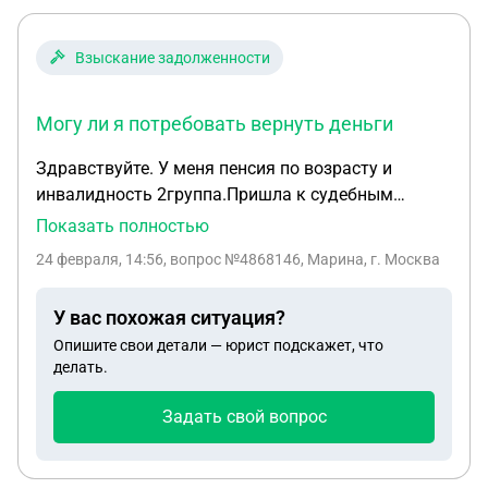
Взыскание задолженности
Могу ли я потребовать вернуть деньги
Здравствуйте. У меня пенсия по возрасту и
инвалидность 2группа.Пришла к судебным
приставам и написала заявление о том что буду
Показать полностью
раз в месяц вносить по 5000тыс,пенсия
24 февраля, 14:56
, вопрос №4868146, Марина, г. Москва
прожиточный минимум. Прошла неделя,я
перевела деньги на карту озон, её тут же
У вас похожая ситуация?
арестовали. 3260 списали. Могу ли я потребовать
Опишите свои детали — юрист подскажет, что
вернуть деньги.? Ещё вопрос устроюсь на работу
делать.
на 04 ставки 17.600,с меня эту сумму будут всю
полностью удерживать. Получать буду зарплату
Задать свой вопрос
на ту же карту куда переводят пенсию.