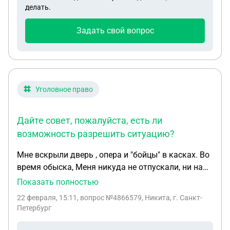
делать.
Задать свой вопрос
Уголовное право
Дайте совет, пожалуйста, есть ли
возможность разрешить ситуацию?
Мне вскрыли дверь , опера и "бойцы" в касках. Во
время обыска, Меня никуда не отпускали, ни на
шаг, буквально, . И расспрашивали двое оперов.
Показать полностью
Они завалилась ко мне в гости без приглашения
22 февраля, 15:11
, вопрос №4866579, Никита, г. Санкт-
примерно 5-50, а в отделение уезжали, где то в 7-
Петербург
30, 7-40. Весь день меня держали, в коридоре,
даже не допрашивал никто, так ,кажется, "на