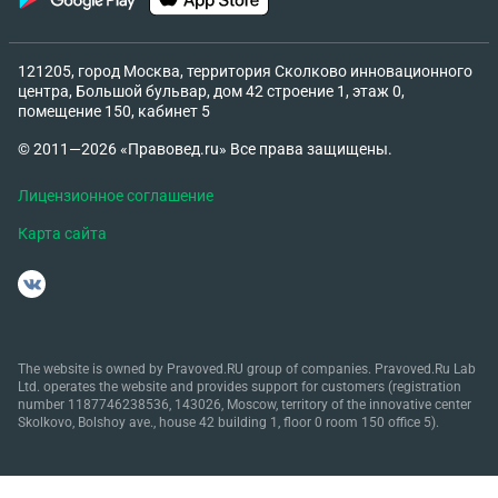
121205, город Москва, территория Сколково инновационного
центра, Большой бульвар, дом 42 строение 1, этаж 0,
помещение 150, кабинет 5
© 2011—2026 «Правовед.ru» Все права защищены.
Лицензионное соглашение
Карта сайта
The website is owned by Pravoved.RU group of companies. Pravoved.Ru Lab
Ltd. operates the website and provides support for customers (registration
number 1187746238536, 143026, Moscow, territory of the innovative center
Skolkovo, Bolshoy ave., house 42 building 1, floor 0 room 150 office 5).