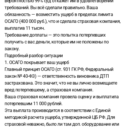
вероятностью 99% суд откажет им в удовлетворении
делать и стоит ли доводить до суда?
требований. Вы всё сделали правильно. Ваша
обязанность — возместить ущерб в пределах лимита
ОСАГО (400 000 руб.), что и сделала страховая компания,
выплатив 11 тысяч.
Требование доплаты — это попытка потерпевших
получить с вас деньги, которые им не положены по
закону.
Подробный разбор ситуации
1. ОСАГО покрывает ваш ущерб
Главный принцип ОСАГО (ст. 931 ГК РФ, Федеральный
закон № 40-ФЗ) — ответственность виновника ДТП
застрахована. Это значит, что не вы лично возмещаете
вред потерпевшему, а страховая компания.
Ваша страховая компания провела оценку и выплатила
потерпевшим 11 000 рублей.
Эта выплата производится в соответствии с Единой
методикой расчета ущерба, утвержденной ЦБ РФ. Для
страховой неважно, было ли там доп. оборудование или