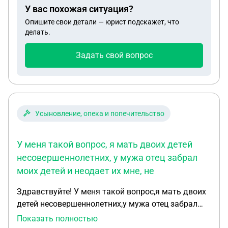
У вас похожая ситуация?
Опишите свои детали — юрист подскажет, что
делать.
Задать свой вопрос
Усыновление, опека и попечительство
У меня такой вопрос, я мать двоих детей
несовершеннолетних, у мужа отец забрал
моих детей и неодает их мне, не
Здравствуйте! У меня такой вопрос,я мать двоих
детей несовершеннолетних,у мужа отец забрал
моих детей и неодает их мне,не отвечает на
Показать полностью