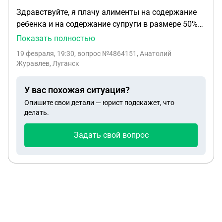
Здравствуйте, я плачу алименты на содержание
ребенка и на содержание супруги в размере 50%
прожиточного минимума ( 8900 руб) . Мое
Показать полностью
материальное положение изменилось - уволился с
19 февраля, 19:30
, вопрос №4864151, Анатолий
работы . В данный момент как безработный
Журавлев, Луганск
плачу на ребенка 25 % от среднего заработка в
России ( 25400 руб) таких средств я не имею ,
У вас похожая ситуация?
образовалась задолженность за 2 месяца,
Опишите свои детали — юрист подскажет, что
приставы арестовали телефон пока не оплачу всю
делать.
задолженность . Суммы нереальные ,
возможности платить нет, достойной работы
Задать свой вопрос
чтобы содержать себя и платить алименты тоже
нет . Как мне быть