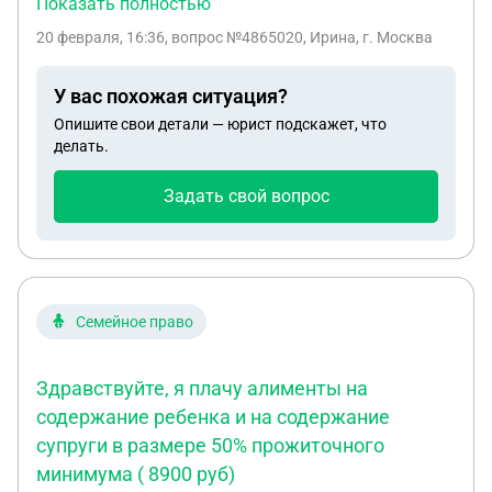
Показать полностью
средствами без него не пользоваться, а ключи
20 февраля, 16:36
, вопрос №4865020, Ирина, г. Москва
передать мне, чтобы я могла там с детьми
пожить. Сейчас он безвести пропавший. Зарплата
У вас похожая ситуация?
ему на счёт приостановлена, но там есть сумма
Опишите свои детали — юрист подскажет, что
денег. Законно ли будет тёте брать для себя эти
делать.
средства с его карты?Доверенности на карту и
жильё он не писал.
Задать свой вопрос
Семейное право
Здравствуйте, я плачу алименты на
содержание ребенка и на содержание
супруги в размере 50% прожиточного
минимума ( 8900 руб)