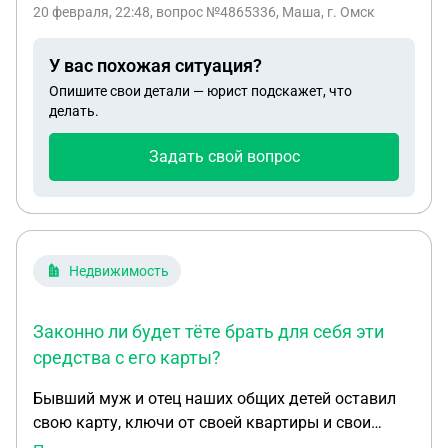
звонки и не открывает дверь,я ходила в
20 февраля, 22:48
, вопрос №4865336, Маша, г. Омск
полицию,но там сказали что дети нехочат сосной
общаться,полиция говорит если хотите забирайте
У вас похожая ситуация?
их ,если вам их отдадут,я так понимаю что
Опишите свои детали — юрист подскажет, что
полиция заодно с ним,якобы идёт
делать.
разбирательство что я якобы избивала их,но я их
вообще не трогала, подскажите что мне делать
Задать свой вопрос
как вернуть мне моих детей,если полиция на их
стороне
Недвижимость
Законно ли будет тёте брать для себя эти
средства с его карты?
Бывший муж и отец наших общих детей оставил
свою карту, ключи от своей квартиры и свои
документы своей тёте. Но просил денежными